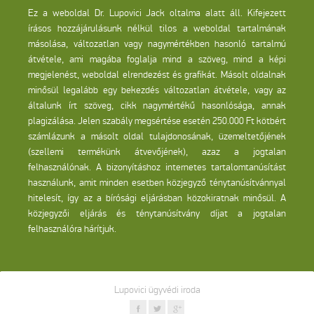
Ez a weboldal Dr. Lupovici Jack oltalma alatt áll. Kifejezett
írásos hozzájárulásunk nélkül tilos a weboldal tartalmának
másolása, változatlan vagy nagymértékben hasonló tartalmú
átvétele, ami magába foglalja mind a szöveg, mind a képi
megjelenést, weboldal elrendezést és grafikát. Másolt oldalnak
minősül legalább egy bekezdés változatlan átvétele, vagy az
általunk írt szöveg, cikk nagymértékű hasonlósága, annak
plagizálása. Jelen szabály megsértése esetén 250.000 Ft kötbért
számlázunk a másolt oldal tulajdonosának, üzemeltetőjének
(szellemi termékünk átvevőjének), azaz a jogtalan
felhasználónak. A bizonyításhoz internetes tartalomtanúsítást
használunk, amit minden esetben közjegyző ténytanúsítvánnyal
hitelesít, így az a bírósági eljárásban közokiratnak minősül. A
közjegyzői eljárás és ténytanúsítvány díjat a jogtalan
felhasználóra hárítjuk.
Lupovici ügyvédi iroda