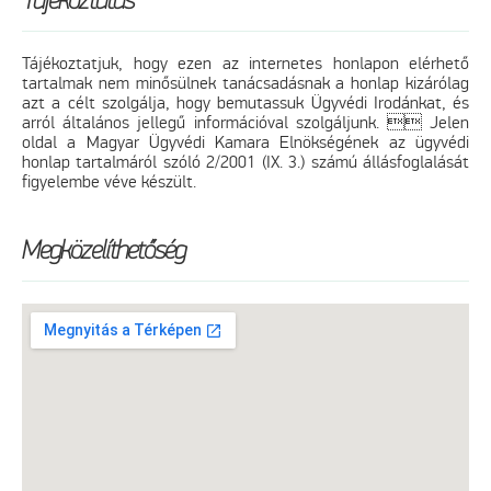
Tájékoztatás
Tájékoztatjuk, hogy ezen az internetes honlapon elérhető
tartalmak nem minősülnek tanácsadásnak a honlap kizárólag
azt a célt szolgálja, hogy bemutassuk Ügyvédi Irodánkat, és
arról általános jellegű információval szolgáljunk.  Jelen
oldal a Magyar Ügyvédi Kamara Elnökségének az ügyvédi
honlap tartalmáról szóló 2/2001 (IX. 3.) számú állásfoglalását
figyelembe véve készült.
Megközelíthetőség