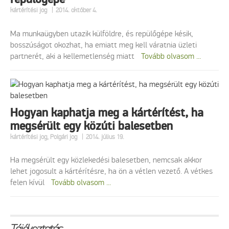
|
kártérítési jog
2014. október 4.
Ma munkaügyben utazik külföldre, és repülőgépe késik,
bosszúságot okozhat, ha emiatt meg kell váratnia üzleti
partnerét, aki a kellemetlenség miatt
Tovább olvasom ...
Hogyan kaphatja meg a kártérítést, ha
megsérült egy közúti balesetben
|
kártérítési jog
,
Polgári jog
2014. július 19.
Ha megsérült egy közlekedési balesetben, nemcsak akkor
lehet jogosult a kártérítésre, ha ön a vétlen vezető. A vétkes
felen kívül
Tovább olvasom ...