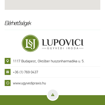
Elérhetőségek
1117 Budapest, Október huszonharmadika u. 5.
+36 (1) 769 0437
www.ugyvedipraxis.hu