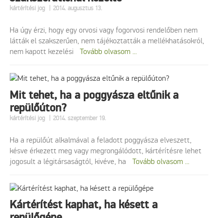
|
kártérítési jog
2014. augusztus 13.
Ha úgy érzi, hogy egy orvosi vagy fogorvosi rendelőben nem
látták el szakszerűen, nem tájékoztatták a mellékhatásokról,
nem kapott kezelési
Tovább olvasom ...
Mit tehet, ha a poggyásza eltűnik a
repülőúton?
|
kártérítési jog
2014. szeptember 19.
Ha a repülőút alkalmával a feladott poggyásza elveszett,
késve érkezett meg vagy megrongálódott, kártérítésre lehet
jogosult a légitársaságtól, kivéve, ha
Tovább olvasom ...
Kártérítést kaphat, ha késett a
repülőgépe