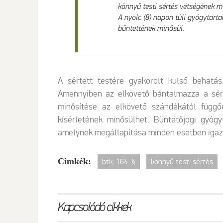
könnyű testi sértés vétségének m
A nyolc (8) napon túli gyógytart
bűntettének minősül.
A sértett testére gyakorolt külső behatá
Amennyiben az elkövető bántalmazza a sér
minősítése az elkövető szándékától függő
Post
kísérletének minősülhet. Büntetőjogi gyógy
navigation
amelynek megállapítása minden esetben igaz
Címkék:
btk. 164. §
könnyű testi sértés
Kapcsolódó cikkek