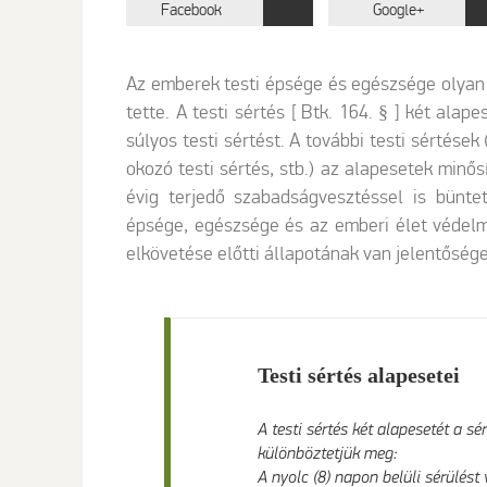
Facebook
Google+
Az emberek testi épsége és egészsége olyan 
tette. A testi sértés [ Btk. 164. § ] két ala
súlyos testi sértést. A további testi sértése
okozó testi sértés, stb.) az alapesetek minős
évig terjedő szabadságvesztéssel is bünte
épsége, egészsége és az emberi élet védel
elkövetése előtti állapotának van jelentősége
Testi sértés alapesetei
A testi sértés két alapesetét a s
különböztetjük meg:
A nyolc (8) napon belüli sérülés