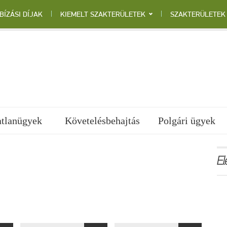
BÍZÁSI DÍJAK
KIEMELT SZAKTERÜLETEK
SZAKTERÜLETEK
atlanügyek
Követelésbehajtás
Polgári ügyek
El