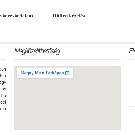
r-kereskedelem
Hűtlen kezelés
Megközelíthetőség
El
pon
k a
ogy
nos
l a
édi
ámú