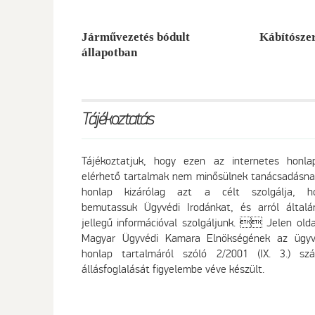
Járművezetés bódult
Kábítósze
állapotban
Tájékoztatás
Tájékoztatjuk, hogy ezen az internetes honla
elérhető tartalmak nem minősülnek tanácsadásna
honlap kizárólag azt a célt szolgálja, h
bemutassuk Ügyvédi Irodánkat, és arról általá
jellegű információval szolgáljunk.  Jelen olda
Magyar Ügyvédi Kamara Elnökségének az ügyv
honlap tartalmáról szóló 2/2001 (IX. 3.) sz
állásfoglalását figyelembe véve készült.