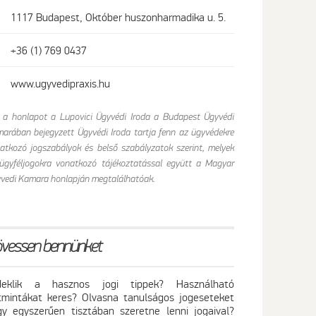
1117 Budapest, Október huszonharmadika u. 5.
+36 (1) 769 0437
www.ugyvedipraxis.hu
 a honlapot a Lupovici Ügyvédi Iroda a Budapest Ügyvédi
arában bejegyzett Ügyvédi Iroda tartja fenn az ügyvédekre
atkozó jogszabályok és belső szabályzatok szerint, melyek
ügyféljogokra vonatkozó tájékoztatással együtt a Magyar
vedi Kamara honlapján megtalálhatóak.
vessen bennünket
deklik a hasznos jogi tippek? Használható
atmintákat keres? Olvasna tanulságos jogeseteket
gy egyszerűen tisztában szeretne lenni jogaival?