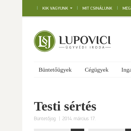
Skip
to
KIK VAGYUNK
MIT CSINÁLUNK
MEG
content
Büntetőügyek
Cégügyek
Ing
Testi sértés
|
Büntetőjog
2014. március 17.