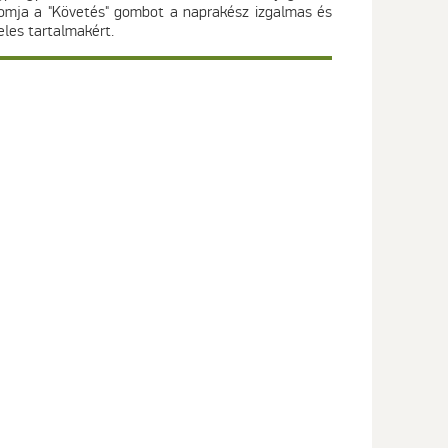
omja a "Követés" gombot a naprakész izgalmas és
eles tartalmakért.