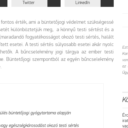
Twitter
LinkedIn
fontos érték, ami a büntetőjogi védelmet szükségessé
pesetét különböztetjük meg, a könnyű testi sértést és a
k (maradandó fogyatékosságot okozó testi sértés, halált
ített esetei. A testi sértés súlyosabb esetei akár nyolc
Ezt
thetők. A bűncselekmény jogi tárgya az ember testi
Kam
me. Büntetőjogi szempontból az egyén bűncselekmény
von
.
az 
Ügy
Kö
érülés büntetőjogi gyógytartama alapján
Ér
ir
va
t vagy egészségkárosodást okozó testi sértés