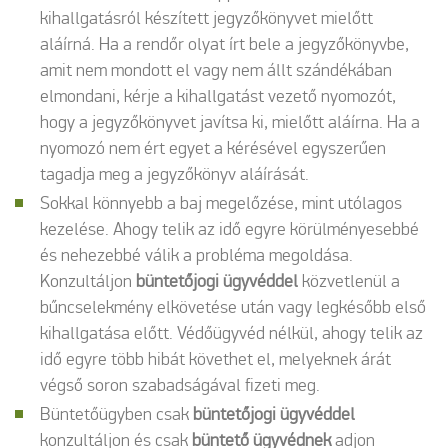
kihallgatásról készített jegyzőkönyvet mielőtt
aláírná. Ha a rendőr olyat írt bele a jegyzőkönyvbe,
amit nem mondott el vagy nem állt szándékában
elmondani, kérje a kihallgatást vezető nyomozót,
hogy a jegyzőkönyvet javítsa ki, mielőtt aláírna. Ha a
nyomozó nem ért egyet a kérésével egyszerűen
tagadja meg a jegyzőkönyv aláírását.
Sokkal könnyebb a baj megelőzése, mint utólagos
kezelése. Ahogy telik az idő egyre körülményesebbé
és nehezebbé válik a probléma megoldása.
Konzultáljon
büntetőjogi ügyvéddel
közvetlenül a
bűncselekmény elkövetése után vagy legkésőbb első
kihallgatása előtt. Védőügyvéd nélkül, ahogy telik az
idő egyre több hibát követhet el, melyeknek árát
végső soron szabadságával fizeti meg.
Büntetőügyben csak
büntetőjogi ügyvéddel
konzultáljon és csak
büntető ügyvédnek
adjon