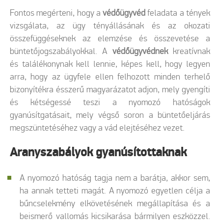
Fontos megérteni, hogy a
védőügyvéd
feladata a tények
vizsgálata, az ügy tényállásának és az okozati
összefüggéseknek az elemzése és összevetése a
büntetőjogszabályokkal. A
védőügyvédnek
kreatívnak
és találékonynak kell lennie, képes kell, hogy legyen
arra, hogy az ügyfele ellen felhozott minden terhelő
bizonyítékra ésszerű magyarázatot adjon, mely gyengíti
és kétségessé teszi a nyomozó hatóságok
gyanúsítgatásait, mely végső soron a büntetőeljárás
megszüntetéséhez vagy a vád elejtéséhez vezet.
Aranyszabályok gyanúsítottaknak
A nyomozó hatóság tagja nem a barátja, akkor sem,
ha annak tetteti magát. A nyomozó egyetlen célja a
bűncselekmény elkövetésének megállapítása és a
beismerő vallomás kicsikarása bármilyen eszközzel.