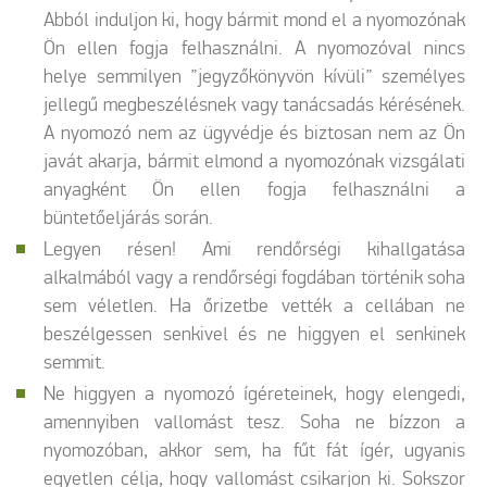
Abból induljon ki, hogy bármit mond el a nyomozónak
Ön ellen fogja felhasználni. A nyomozóval nincs
helye semmilyen ”jegyzőkönyvön kívüli” személyes
jellegű megbeszélésnek vagy tanácsadás kérésének.
A nyomozó nem az ügyvédje és biztosan nem az Ön
javát akarja, bármit elmond a nyomozónak vizsgálati
anyagként Ön ellen fogja felhasználni a
büntetőeljárás során.
Legyen résen! Ami rendőrségi kihallgatása
alkalmából vagy a rendőrségi fogdában történik soha
sem véletlen. Ha őrizetbe vették a cellában ne
beszélgessen senkivel és ne higgyen el senkinek
semmit.
Ne higgyen a nyomozó ígéreteinek, hogy elengedi,
amennyiben vallomást tesz. Soha ne bízzon a
nyomozóban, akkor sem, ha fűt fát ígér, ugyanis
egyetlen célja, hogy vallomást csikarjon ki. Sokszor