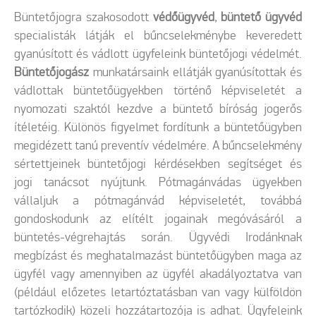
Büntetőjogra szakosodott
védőügyvéd
,
büntető ügyvéd
specialisták látják el bűncselekménybe keveredett
gyanúsított és vádlott ügyfeleink büntetőjogi védelmét.
Büntetőjogász
munkatársaink ellátják gyanúsítottak és
vádlottak büntetőügyekben történő képviseletét a
nyomozati szaktól kezdve a büntető bíróság jogerős
ítéletéig. Különös figyelmet fordítunk a büntetőügyben
megidézett tanú preventív védelmére. A bűncselekmény
sértettjeinek büntetőjogi kérdésekben segítséget és
jogi tanácsot nyújtunk. Pótmagánvádas ügyekben
vállaljuk a pótmagánvád képviseletét, továbbá
gondoskodunk az elítélt jogainak megóvásáról a
büntetés-végrehajtás során. Ügyvédi Irodánknak
megbízást és meghatalmazást büntetőügyben maga az
ügyfél vagy amennyiben az ügyfél akadályoztatva van
(például előzetes letartóztatásban van vagy külföldön
tartózkodik) közeli hozzátartozója is adhat. Ügyfeleink