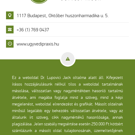
1117 Budapest, Október huszonharmadika u. 5.
+36 (1) 769 0437
www.ugyvedipraxis.hu
Ez a weboldal Dr. Lupovici Jack oltalma alatt áll. Kifejezett
írásos hozzájárulásunk nélkül tilos a weboldal tartalmának
másolása, változatlan vagy nagymértékben hasonló tartalmú
átvétele, ami magába foglalja mind a szöveg, mind a képi
megjelenést, weboldal elrendezést és grafikát. Másolt oldalnak
minősül legalább egy bekezdés változatlan átvétele, vagy az
általunk írt szöveg, cikk nagymértékű hasonlósága, annak
plagizálása. Jelen szabály megsértése esetén 250.000 Ft kötbért
számlázunk a másolt oldal tulajdonosának, üzemeltetőjének