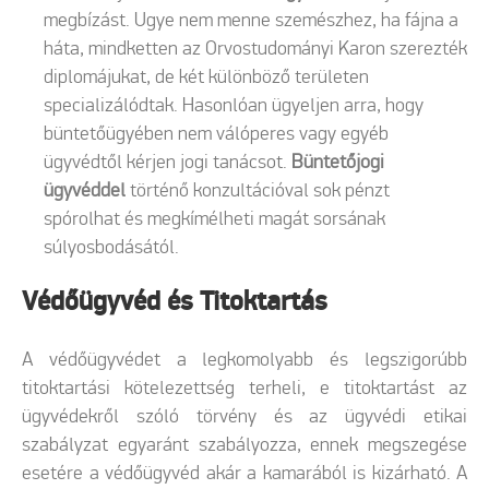
megbízást. Ugye nem menne szemészhez, ha fájna a
háta, mindketten az Orvostudományi Karon szerezték
diplomájukat, de két különböző területen
specializálódtak. Hasonlóan ügyeljen arra, hogy
büntetőügyében nem válóperes vagy egyéb
ügyvédtől kérjen jogi tanácsot.
Büntetőjogi
ügyvéddel
történő konzultációval sok pénzt
spórolhat és megkímélheti magát sorsának
súlyosbodásától.
Védőügyvéd és Titoktartás
A védőügyvédet a legkomolyabb és legszigorúbb
titoktartási kötelezettség terheli, e titoktartást az
ügyvédekről szóló törvény és az ügyvédi etikai
szabályzat egyaránt szabályozza, ennek megszegése
esetére a védőügyvéd akár a kamarából is kizárható. A