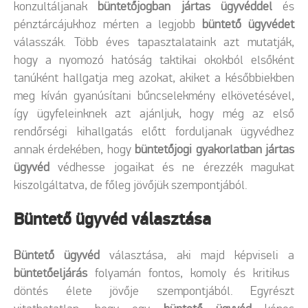
konzultáljanak
büntetőjogban jártas ügyvéddel
és
pénztárcájukhoz mérten a legjobb
büntető ügyvédet
válasszák. Több éves tapasztalataink azt mutatják,
hogy a nyomozó hatóság taktikai okokból elsőként
tanúként hallgatja meg azokat, akiket a későbbiekben
meg kíván gyanúsítani bűncselekmény elkövetésével,
így ügyfeleinknek azt ajánljuk, hogy még az első
rendőrségi kihallgatás előtt forduljanak ügyvédhez
annak érdekében, hogy
büntetőjogi gyakorlatban jártas
ügyvéd
védhesse jogaikat és ne érezzék magukat
kiszolgáltatva, de főleg jövőjük szempontjából.
Büntető ügyvéd választása
Büntető ügyvéd
választása, aki majd képviseli a
büntetőeljárás
folyamán fontos, komoly és kritikus
döntés élete jövője szempontjából. Egyrészt