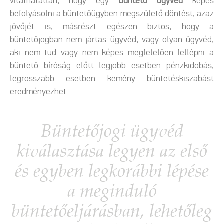
vitathatatlan, hogy egy
büntető ügyvéd
képes
befolyásolni a büntetőügyben megszülető döntést, azaz
jövőjét is, másrészt egészen biztos, hogy a
büntetőjogban nem jártas ügyvéd, vagy olyan ügyvéd,
aki nem tud vagy nem képes megfelelően fellépni a
büntető bíróság előtt legjobb esetben pénzkidobás,
legrosszabb esetben kemény büntetéskiszabást
eredményezhet.
Büntetőjogi ügyvéd
kiválasztása legyen az első
és egyben legkorábbi lépése
a meginduló
büntetőeljárásban, lehetőleg