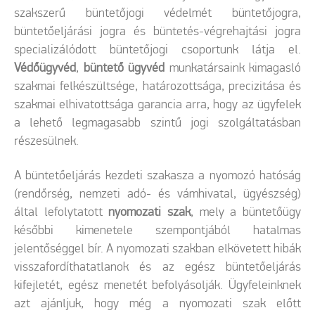
szakszerű büntetőjogi védelmét büntetőjogra,
büntetőeljárási jogra és büntetés-végrehajtási jogra
specializálódott büntetőjogi csoportunk látja el.
Védőügyvéd
,
büntető ügyvéd
munkatársaink kimagasló
szakmai felkészültsége, határozottsága, precizitása és
szakmai elhivatottsága garancia arra, hogy az ügyfelek
a lehető legmagasabb szintű jogi szolgáltatásban
részesülnek.
A büntetőeljárás kezdeti szakasza a nyomozó hatóság
(rendőrség, nemzeti adó- és vámhivatal, ügyészség)
által lefolytatott
nyomozati szak
, mely a büntetőügy
későbbi kimenetele szempontjából hatalmas
jelentőséggel bír. A nyomozati szakban elkövetett hibák
visszafordíthatatlanok és az egész büntetőeljárás
kifejletét, egész menetét befolyásolják. Ügyfeleinknek
azt ajánljuk, hogy még a nyomozati szak előtt