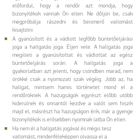
előfordul, hogy a rendőr azt mondja, hogy
bizonyítékok vannak Ön ellen. Ne dőljön be, csak
megpróbálja rászedni és beismerő vallomást
kisajtolni.
A gyanúsított és a vádlott legfőbb büntetőeljárási
joga a hallgatás joga. Éljen vele. A hallgatás joga
megilleti a gyanúsítottat és vádlottat az egész
büntetőeljárás során. A hallgatás joga a
gyakorlatban azt jelenti, hogy csöndben marad, nem
örökké csak a nyomozati szak végéig. Jobb az, ha
hallgat, mintsem hamis történetet mond el a
rendőröknek. A hazugságok egyrészt előbb utóbb
kiderülnek és onnantól kezdve a valót sem hiszik
majd el, másrészt ha hazugságon érik, már a gyenge
bizonyítékok is erősebben nyomnak latba Ön ellen.
Ha nem él a hallgatás jogával és mégis tesz
vallomást, mindenféleképpen olvassa el a