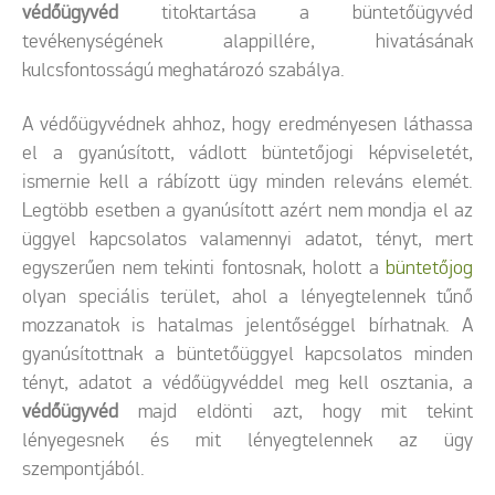
védőügyvéd
titoktartása a büntetőügyvéd
tevékenységének alappillére, hivatásának
kulcsfontosságú meghatározó szabálya.
A védőügyvédnek ahhoz, hogy eredményesen láthassa
el a gyanúsított, vádlott büntetőjogi képviseletét,
ismernie kell a rábízott ügy minden releváns elemét.
Legtöbb esetben a gyanúsított azért nem mondja el az
üggyel kapcsolatos valamennyi adatot, tényt, mert
egyszerűen nem tekinti fontosnak, holott a
büntetőjog
olyan speciális terület, ahol a lényegtelennek tűnő
mozzanatok is hatalmas jelentőséggel bírhatnak. A
gyanúsítottnak a büntetőüggyel kapcsolatos minden
tényt, adatot a védőügyvéddel meg kell osztania, a
védőügyvéd
majd eldönti azt, hogy mit tekint
lényegesnek és mit lényegtelennek az ügy
szempontjából.