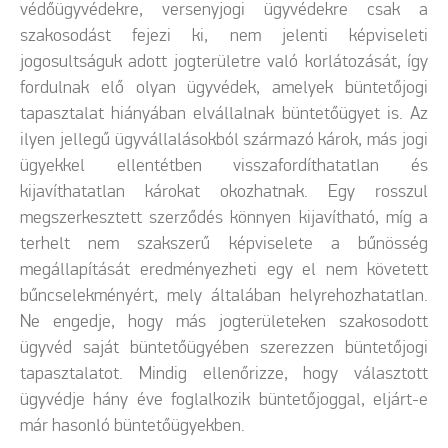
védőügyvédekre, versenyjogi ügyvédekre csak a
szakosodást fejezi ki, nem jelenti képviseleti
jogosultságuk adott jogterületre való korlátozását, így
fordulnak elő olyan ügyvédek, amelyek büntetőjogi
tapasztalat hiányában elvállalnak büntetőügyet is. Az
ilyen jellegű ügyvállalásokból származó károk, más jogi
ügyekkel ellentétben visszafordíthatatlan és
kijavíthatatlan károkat okozhatnak. Egy rosszul
megszerkesztett szerződés könnyen kijavítható, míg a
terhelt nem szakszerű képviselete a bűnösség
megállapítását eredményezheti egy el nem követett
bűncselekményért, mely általában helyrehozhatatlan.
Ne engedje, hogy más jogterületeken szakosodott
ügyvéd saját büntetőügyében szerezzen büntetőjogi
tapasztalatot. Mindig ellenőrizze, hogy választott
ügyvédje hány éve foglalkozik büntetőjoggal, eljárt-e
már hasonló büntetőügyekben.