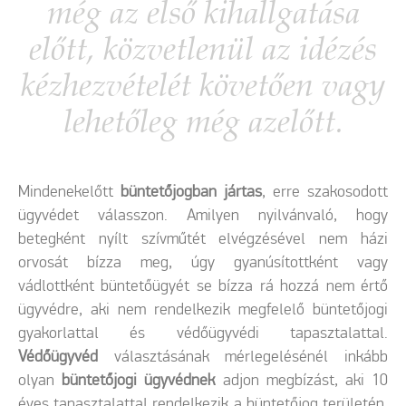
még az első kihallgatása
előtt, közvetlenül az idézés
kézhezvételét követően vagy
lehetőleg még azelőtt.
Mindenekelőtt
büntetőjogban jártas
, erre szakosodott
ügyvédet válasszon. Amilyen nyilvánvaló, hogy
betegként nyílt szívműtét elvégzésével nem házi
orvosát bízza meg, úgy gyanúsítottként vagy
vádlottként büntetőügyét se bízza rá hozzá nem értő
ügyvédre, aki nem rendelkezik megfelelő büntetőjogi
gyakorlattal és védőügyvédi tapasztalattal.
Védőügyvéd
választásának mérlegelésénél inkább
olyan
büntetőjogi ügyvédnek
adjon megbízást, aki 10
éves tapasztalattal rendelkezik a büntetőjog területén,