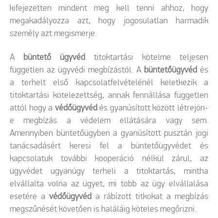
kifejezetten mindent meg kell tenni ahhoz, hogy
megakadályozza azt, hogy jogosulatlan harmadik
személy azt megismerje.
A
büntető ügyvéd
titoktartási kötelme teljesen
független az ügyvédi megbízástól. A
büntetőügyvéd
és
a terhelt első kapcsolatfelvételénél keletkezik a
titoktartási kötelezettség, annak fennállása független
attól hogy a
védőügyvéd
és gyanúsított között létrejön-
e megbízás a védelem ellátására vagy sem.
Amennyiben büntetőügyben a gyanúsított pusztán jogi
tanácsadásért keresi fel a büntetőügyvédet és
kapcsolatuk további kooperáció nélkül zárul, az
ügyvédet ugyanúgy terheli a titoktartás, mintha
elvállalta volna az ügyet, mi több az ügy elvállalása
esetére a
védőügyvéd
a rábízott titkokat a megbízás
megszűnését követően is haláláig köteles megőrizni.