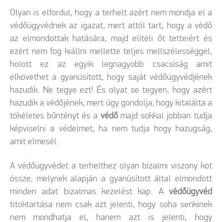
Olyan is elfordul, hogy a terhelt azért nem mondja el a
védőügyvédnek az igazat, mert attól tart, hogy a védő
az elmondottak hatására, majd elítéli őt tetteiért és
ezért nem fog kiállni mellette teljes mellszélességgel,
holott ez az egyik legnagyobb csacsiság amit
elkövethet a gyanúsított, hogy saját védőügyvédjének
hazudik. Ne tegye ezt! És olyat se tegyen, hogy azért
hazudik a védőjének, mert úgy gondolja, hogy kitalálta a
tökéletes bűntényt és a
védő
majd sokkal jobban tudja
képviselni a védelmet, ha nem tudja hogy hazugság,
amit elmesél.
A védőügyvédet a terhelthez olyan bizalmi viszony köt
össze, melynek alapján a gyanúsított által elmondott
minden adat bizalmas kezelést kap. A
védőügyvéd
titoktartása nem csak azt jelenti, hogy soha senkinek
nem mondhatja el, hanem azt is jelenti, hogy