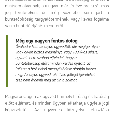
mintsem olyannak, aki ugyan már 25 éve praktizál más
jog területeken, de még közelébe sem járt a
büntetőbíróság tárgyalótermének, vagy kevés fogalma
van a büntetőeljárás menetéről.
Még egy nagyon fontos dolog
Óvakodni kell, az olyan ügyvédtől, aki megígér ilyen
vagy olyan biztos eredményt, vagy 100%-os sikert,
ugyanis nem szabad elfeledni, hogy a
büntetőbíróság előtt minden kérdés nyitott, az
ítéletet a bíró belső meggyőződése alapján hozza
meg. Az olyan ügyvéd, aki ilyen jellegű ígéreteket
tesz nem érdemli meg az Ön bizalmát.
Magyarországon az ügyvéd bármely bíróság és hatóság
előtt eljárhat, és minden ügyben elláthatja ügyfele jogi
képviseletét. Az ügyvédek köznyelvi felosztása