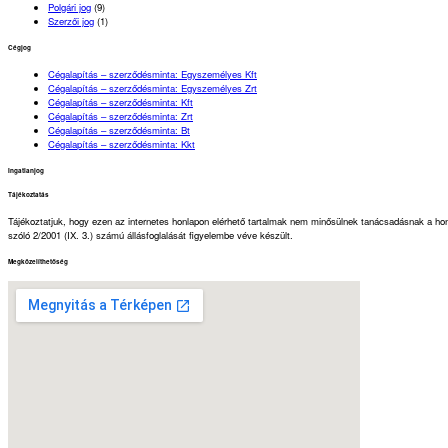
Polgári jog
(9)
Szerzői jog
(1)
Cégjog
Cégalapítás – szerződésminta: Egyszemélyes Kft
Cégalapítás – szerződésminta: Egyszemélyes Zrt
Cégalapítás – szerződésminta: Kft
Cégalapítás – szerződésminta: Zrt
Cégalapítás – szerződésminta: Bt
Cégalapítás – szerződésminta: Kkt
Ingatlanjog
Tájékoztatás
Tájékoztatjuk, hogy ezen az internetes honlapon elérhető tartalmak nem minősülnek tanácsadásnak a honl
szóló 2/2001 (IX. 3.) számú állásfoglalását figyelembe véve készült.
Megközelíthetőség