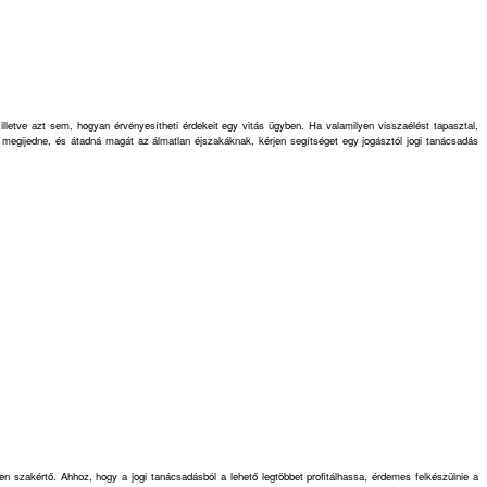
illetve azt sem, hogyan érvényesítheti érdekeit egy vitás ügyben. Ha valamilyen visszaélést tapasztal,
gy megijedne, és átadná magát az álmatlan éjszakáknak, kérjen segítséget egy jogásztól jogi tanácsadás
ten szakértő. Ahhoz, hogy a jogi tanácsadásból a lehető legtöbbet profitálhassa, érdemes felkészülnie a