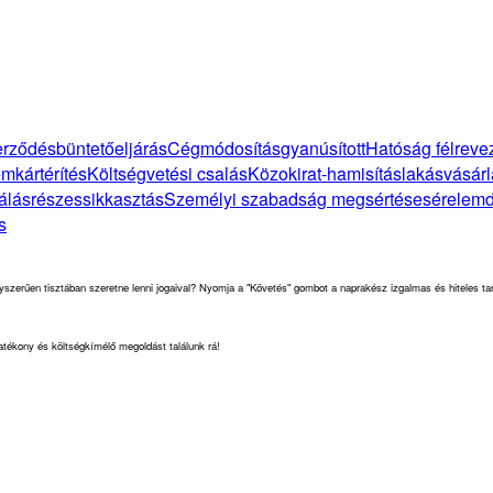
zerződés
büntetőeljárás
Cégmódosítás
gyanúsított
Hatóság félreve
em
kártérítés
Költségvetési csalás
Közokirat-hamisítás
lakásvásárl
álás
részes
sikkasztás
Személyi szabadság megsértése
sérelemd
s
yszerűen tisztában szeretne lenni jogaival? Nyomja a "Követés" gombot a naprakész izgalmas és hiteles ta
hatékony és költségkímélő megoldást találunk rá!