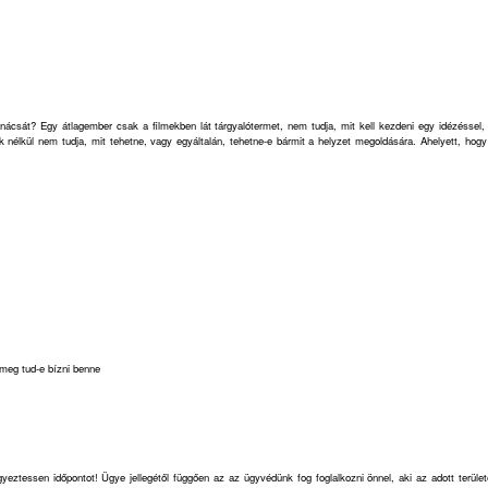
anácsát? Egy átlagember csak a filmekben lát tárgyalótermet, nem tudja, mit kell kezdeni egy idézéssel, 
tek nélkül nem tudja, mit tehetne, vagy egyáltalán, tehetne-e bármit a helyzet megoldására. Ahelyett, ho
 meg tud-e bízni benne
gyeztessen időpontot! Ügye jellegétől függően az az ügyvédünk fog foglalkozni önnel, aki az adott terüle