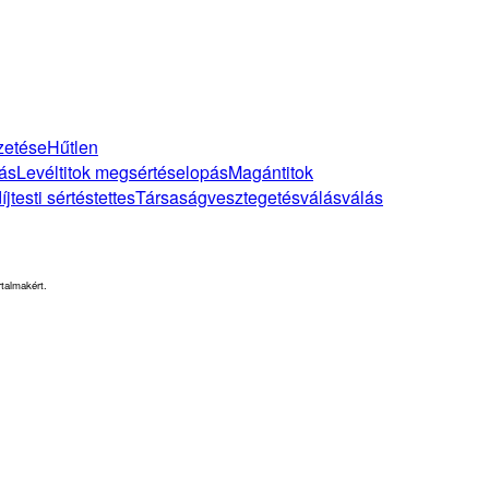
zetése
Hűtlen
ás
Levéltitok megsértése
lopás
Magántitok
íj
testi sértés
tettes
Társaság
vesztegetés
válás
válás
rtalmakért.