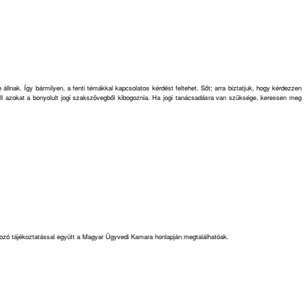
llnak. Így bármilyen, a fenti témákkal kapcsolatos kérdést feltehet. Sőt; arra biztatjuk, hogy kérdezzen
ell azokat a bonyolult jogi szakszövegből kibogoznia. Ha jogi tanácsadásra van szüksége, keressen meg
kozó tájékoztatással együtt a Magyar Ügyvedi Kamara honlapján megtalálhatóak.