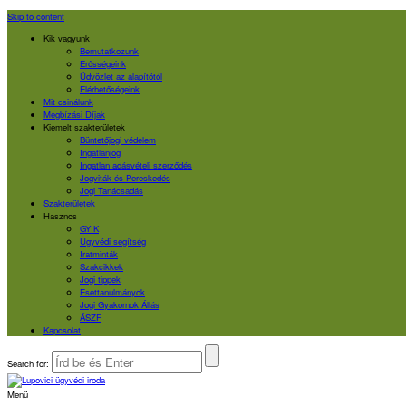
Skip to content
Kik vagyunk
Bemutatkozunk
Erősségeink
Üdvözlet az alapítótól
Elérhetőségeink
Mit csinálunk
Megbízási Díjak
Kiemelt szakterületek
Büntetőjogi védelem
Ingatlanjog
Ingatlan adásvételi szerződés
Jogviták és Pereskedés
Jogi Tanácsadás
Szakterületek
Hasznos
GYIK
Ügyvédi segítség
Iratminták
Szakcikkek
Jogi tippek
Esettanulmányok
Jogi Gyakornok Állás
ÁSZF
Kapcsolat
Search for:
Menü