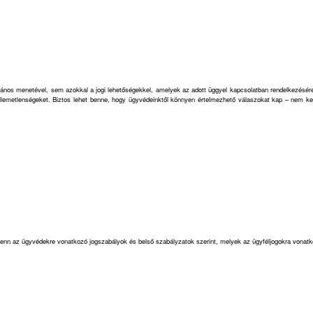
lános menetével, sem azokkal a jogi lehetőségekkel, amelyek az adott üggyel kapcsolatban rendelkezésére á
ellemetlenségeket. Biztos lehet benne, hogy ügyvédeinktől könnyen értelmezhető válaszokat kap – nem k
 fenn az ügyvédekre vonatkozó jogszabályok és belső szabályzatok szerint, melyek az ügyféljogokra vonat