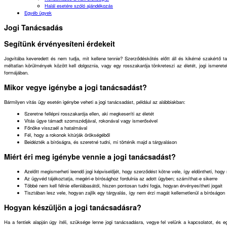
Halál esetére szóló ajándékozás
Egyéb ügyek
Jogi Tanácsadás
Segítünk érvényesíteni érdekeit
Jogvitába keveredett és nem tudja, mit kellene tennie? Szerződéskötés előtt áll és kikérné szakértő t
méltatlan körülmények között kell dolgoznia, vagy egy rosszakarója tönkreteszi az életét, jogi ismere
formájában.
Mikor vegye igénybe a jogi tanácsadást?
Bármilyen vitás ügy esetén igénybe veheti a jogi tanácsadást, például az alábbiakban:
Szeretne fellépni rosszakarója ellen, aki megkeseríti az életét
Vitás ügye támadt szomszédjával, rokonával vagy ismerősével
Főnöke visszaél a hatalmával
Fél, hogy a rokonok kitúrják örökségéből
Beidézték a bíróságra, és szeretné tudni, mi történik majd a tárgyaláson
Miért éri meg igénybe vennie a jogi tanácsadást?
Azelőtt megismerheti leendő jogi képviselőjét, hogy szerződést kötne vele, így eldöntheti, hogy
Az ügyvéd tájékoztatja, megéri-e bírósághoz fordulnia az adott ügyben; számíthat-e sikerre
Többé nem kell félnie ellenlábasától, hiszen pontosan tudni fogja, hogyan érvényesítheti jogait
Tisztában lesz vele, hogyan zajlik egy tárgyalás, így nem érzi magát kellemetlenül a bíróságon
Hogyan készüljön a jogi tanácsadásra?
Ha a fentiek alapján úgy ítéli, szüksége lenne jogi tanácsadásra, vegye fel velünk a kapcsolatot, és e