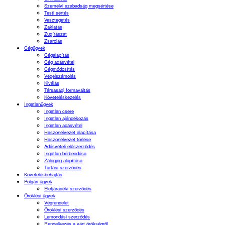
Személyi szabadság megsértése
Testi sértés
Vesztegetés
Zaklatás
Zugírászat
Zsarolás
Cégügyek
Cégalapítás
Cég adásvétel
Cégmódosítás
Végelszámolás
Kiválás
Társasági formaváltás
Követeléskezelés
Ingatlanügyek
Ingatlan csere
Ingatlan ajándékozás
Ingatlan adásvétel
Haszonélvezet alapítása
Haszonélvezet törlése
Adásvételi előszerződés
Ingatlan bérbeadása
Zálogjog alapítása
Tartási szerződés
Követelésbehajtás
Polgári ügyek
Életjáradéki szerződés
Öröklési ügyek
Végrendelet
Öröklési szerződés
Lemondási szerződés
Rendelkezés a várt örökségről