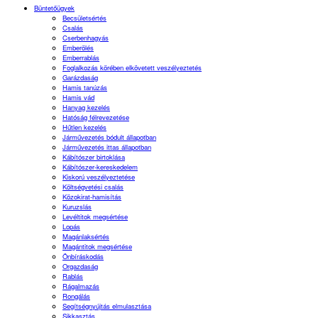
Büntetőügyek
Becsületsértés
Csalás
Cserbenhagyás
Emberölés
Emberrablás
Foglalkozás körében elkövetett veszélyeztetés
Garázdaság
Hamis tanúzás
Hamis vád
Hanyag kezelés
Hatóság félrevezetése
Hűtlen kezelés
Járművezetés bódult állapotban
Járművezetés ittas állapotban
Kábítószer birtoklása
Kábítószer-kereskedelem
Kiskorú veszélyeztetése
Költségvetési csalás
Közokirat-hamisítás
Kuruzslás
Levéltitok megsértése
Lopás
Magánlaksértés
Magántitok megsértése
Önbíráskodás
Orgazdaság
Rablás
Rágalmazás
Rongálás
Segítségnyújtás elmulasztása
Sikkasztás