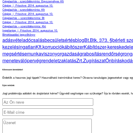
Cégalapítás - szerződésminta: Egyszemélyes Kft
Cégjog
|
Frissitve: 2014. augusztus 10.
Cégalapítás - szerződésminta: Kft
Cégjog
|
Frissitve: 2014. augusztus 10.
Cégalapítás – szerződésminta: Bt
Cégjog
|
Frissitve: 2014. augusztus 10.
Cégalapítás – szerződésminta: Kkt
Ingatlanjog
|
Frissitve: 2014. augusztus 10.
Birtokbaadási jegyzőkönyv
adásvétel
adócsalás
becsületsértés
blog
Bt.
Btk. 373. §
bérleti s
kezelés
ingatlan
Kft.
korrupció
kábítószer
Kábítószer-kereskedel
megsértése
munkaviszony
orgazdaság
rabosítás
rendőrség
rong
menete
válóper
végrendelet
zaklatás
Zrt.
Zugírászat
Önbíráskodá
Kövessen bennünket
Érdeklik a hasznos jogi tippek? Használható iratmintákat keres? Olvasna tanulságos jogeseteket vagy eg
Írjon nekünk
Jogi problémája adódott és árajánlatot kérne? Ügyvédi segítségre van szüksége? Írja le röviden esetét, 