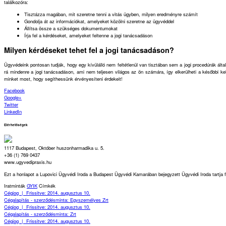
találkozóra:
Tisztázza magában, mit szeretne tenni a vitás ügyben, milyen eredményre számít
Gondolja át az információkat, amelyeket közölni szeretne az ügyvéddel
Állítsa össze a szükséges dokumentumokat
Írja fel a kérdéseket, amelyeket feltenne a jogi tanácsadáson
Milyen kérdéseket tehet fel a jogi tanácsadáson?
Ügyvédeink pontosan tudják, hogy egy kívülálló nem feltétlenül van tisztában sem a jogi procedúrák álta
rá mindenre a jogi tanácsadáson, ami nem teljesen világos az ön számára, így elkerülheti a későbbi k
minket most, hogy segíthessünk érvényesíteni érdekeit!
Facebook
Google+
Twitter
LinkedIn
Elérhetőségek
1117 Budapest, Október huszonharmadika u. 5.
+36 (1) 769 0437
www.ugyvedipraxis.hu
Ezt a honlapot a Lupovici Ügyvédi Iroda a Budapest Ügyvédi Kamarában bejegyzett Ügyvédi Iroda tartja
Iratminták
GYIK
Címkék
Cégjog
|
Frissitve: 2014. augusztus 10.
Cégalapítás - szerződésminta: Egyszemélyes Zrt
Cégjog
|
Frissitve: 2014. augusztus 10.
Cégalapítás - szerződésminta: Zrt
Cégjog
|
Frissitve: 2014. augusztus 10.