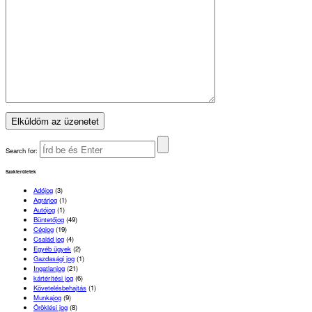
Search for:
Szakterületek
Adójog
(3)
Agrárjog
(1)
Autójog
(1)
Büntetőjog
(49)
Cégjog
(19)
Család jog
(4)
Egyéb ügyek
(2)
Gazdasági jog
(1)
Ingatlanjog
(21)
kártérítési jog
(6)
Követelésbehajtás
(1)
Munkajog
(9)
Öröklési jog
(8)