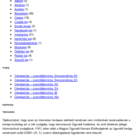
Adójog
(3)
Agrárjog
(1)
Autójog
(1)
Büntetőjog
(49)
Cégjog
(19)
Család jog
(4)
Egyéb ügyek
(2)
Gazdasági jog
(1)
Ingatlanjog
(21)
kártérítési jog
(6)
Követelésbehajtás
(1)
Munkajog
(9)
Öröklési jog
(8)
Polgári jog
(9)
Szerzői jog
(1)
Cégjog
Cégalapítás – szerződésminta: Egyszemélyes Kft
Cégalapítás – szerződésminta: Egyszemélyes Zrt
Cégalapítás – szerződésminta: Kft
Cégalapítás – szerződésminta: Zrt
Cégalapítás – szerződésminta: Bt
Cégalapítás – szerződésminta: Kkt
Ingatlanjog
Tájékoztatás
Tájékoztatjuk, hogy ezen az internetes honlapon elérhető tartalmak nem minősülnek tanácsadásnak a
honlap kizárólag azt a célt szolgálja, hogy bemutassuk Ügyvédi Irodánkat, és arról általános jellegű
információval szolgáljunk.  Jelen oldal a Magyar Ügyvédi Kamara Elnökségének az ügyvédi honlap
tartalmáról szóló 2/2001 (IX. 3.) számú állásfoglalását figyelembe véve készült.