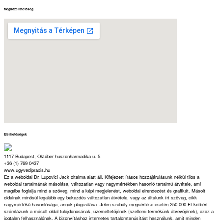
Megközelíthetőség
Elérhetőségek
1117 Budapest, Október huszonharmadika u. 5.
+36 (1) 769 0437
www.ugyvedipraxis.hu
Ez a weboldal Dr. Lupovici Jack oltalma alatt áll. Kifejezett írásos hozzájárulásunk nélkül tilos a
weboldal tartalmának másolása, változatlan vagy nagymértékben hasonló tartalmú átvétele, ami
magába foglalja mind a szöveg, mind a képi megjelenést, weboldal elrendezést és grafikát. Másolt
oldalnak minősül legalább egy bekezdés változatlan átvétele, vagy az általunk írt szöveg, cikk
nagymértékű hasonlósága, annak plagizálása. Jelen szabály megsértése esetén 250.000 Ft kötbért
számlázunk a másolt oldal tulajdonosának, üzemeltetőjének (szellemi termékünk átvevőjének), azaz a
jogtalan felhasználónak. A bizonyításhoz internetes tartalomtanúsítást használunk, amit minden