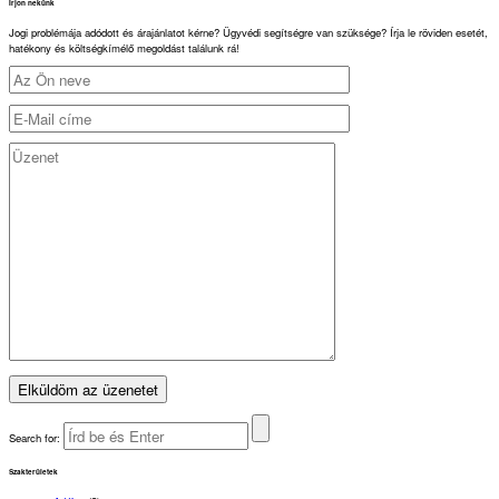
Írjon nekünk
Jogi problémája adódott és árajánlatot kérne? Ügyvédi segítségre van szüksége? Írja le röviden esetét,
hatékony és költségkímélő megoldást találunk rá!
Search for:
Szakterületek