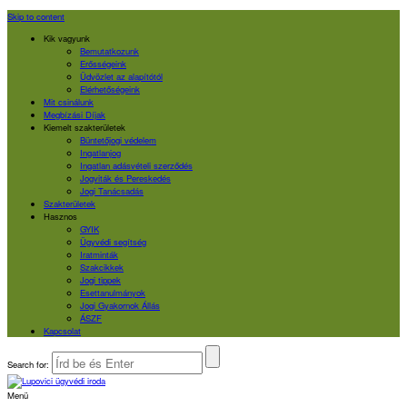
Skip to content
Kik vagyunk
Bemutatkozunk
Erősségeink
Üdvözlet az alapítótól
Elérhetőségeink
Mit csinálunk
Megbízási Díjak
Kiemelt szakterületek
Büntetőjogi védelem
Ingatlanjog
Ingatlan adásvételi szerződés
Jogviták és Pereskedés
Jogi Tanácsadás
Szakterületek
Hasznos
GYIK
Ügyvédi segítség
Iratminták
Szakcikkek
Jogi tippek
Esettanulmányok
Jogi Gyakornok Állás
ÁSZF
Kapcsolat
Search for:
Menü