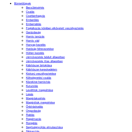
Büntetőügyek
Becsületsértés
Csalás
Cserbenhagyás
Emberölés
Emberrablás
Foglalkozás körében elkövetett veszélyeztetés
Garázdaság
Hamis tanúzás
Hamis vád
Hanyag kezelés
Hatóság félrevezetése
Hűtlen kezelés
Járművezetés bódult állapotban
Járművezetés ittas állapotban
Kábítószer birtoklása
Kábítószer-kereskedelem
Kiskorú veszélyeztetése
Költségvetési csalás
Közokirat-hamisítás
Kuruzslás
Levéltitok megsértése
Lopás
Magánlaksértés
Magántitok megsértése
Önbíráskodás
Orgazdaság
Rablás
Rágalmazás
Rongálás
Segítségnyújtás elmulasztása
Sikkasztás