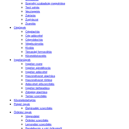
Személyi szabadság megsértése
Testi sértés
Vesztegetés
Zaklatás
Zugírászat
Zsarolás
Cégügyek
Cégalapítás
Cég adásvétel
Cégmódosítás
Végelszámolás
Kiválás
Társasági formaváltás
Követeléskezelés
Ingatlanügyek
Ingatlan csere
Ingatlan ajándékozás
Ingatlan adásvétel
Haszonélvezet alapítása
Haszonélvezet törlése
Adásvételi előszerződés
Ingatlan bérbeadása
Zálogjog alapítása
Tartási szerződés
Követelésbehajtás
Polgári ügyek
Életjáradéki szerződés
Öröklési ügyek
Végrendelet
Öröklési szerződés
Lemondási szerződés
Rendelkezés a várt örökségről