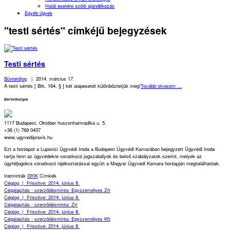
Halál esetére szóló ajándékozás
Egyéb ügyek
"testi sértés" címkéjű bejegyzések
Testi sértés
Büntetőjog
|
2014. március 17.
A testi sértés [ Btk. 164. § ] két alapesetét különböztetjük meg!
Tovább olvasom ...
Elérhetőségek
1117 Budapest, Október huszonharmadika u. 5.
+36 (1) 769 0437
www.ugyvedipraxis.hu
Ezt a honlapot a Lupovici Ügyvédi Iroda a Budapest Ügyvédi Kamarában bejegyzett Ügyvédi Iroda
tartja fenn az ügyvédekre vonatkozó jogszabályok és belső szabályzatok szerint, melyek az
ügyféljogokra vonatkozó tájékoztatással együtt a Magyar Ügyvedi Kamara honlapján megtalálhatóak.
Iratminták
GYIK
Címkék
Cégjog
|
Frissitve: 2014. június 8.
Cégalapítás - szerződésminta: Egyszemélyes Zrt
Cégjog
|
Frissitve: 2014. június 8.
Cégalapítás - szerződésminta: Zrt
Cégjog
|
Frissitve: 2014. június 8.
Cégalapítás - szerződésminta: Egyszemélyes Kft
Cégjog
|
Frissitve: 2014. június 8.