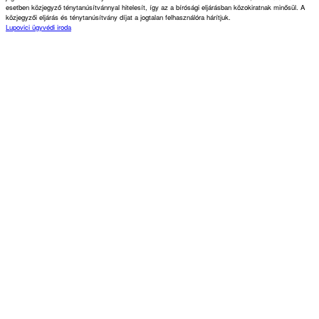
esetben közjegyző ténytanúsítvánnyal hitelesít, így az a bírósági eljárásban közokiratnak minősül. A
közjegyzői eljárás és ténytanúsítvány díjat a jogtalan felhasználóra hárítjuk.
Lupovici ügyvédi iroda