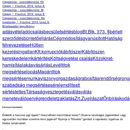
Cégalapítás - szerződésminta: Kft
Cégjog
|
Frissitve: 2014. június 8.
Cégalapítás – szerződésminta: Bt
Cégjog
|
Frissitve: 2014. június 8.
Cégalapítás – szerződésminta: Kkt
Ingatlanjog
|
Frissitve: 2014. június 8.
Birtokbaadási jegyzőkönyv
adásvétel
adócsalás
becsületsértés
blog
Bt.
Btk. 373. §
bérleti
szerződés
büntetőeljárás
Cégmódosítás
gyanúsított
Hatóság
félrevezetése
Hűtlen
kezelés
ingatlan
Kft.
korrupció
kábítószer
Kábítószer-
kereskedelem
kártérítés
Költségvetési csalás
Közokirat-
hamisítás
lakásvásárlás
Levéltitok
megsértése
lopás
Magántitok
megsértése
munkaviszony
orgazdaság
rabosítás
rendőrség
rong
szabadság megsértése
sérelemdíj
testi
sértés
tettes
Társaság
vesztegetés
válás
válás
menete
válóper
végrendelet
zaklatás
Zrt.
Zugírászat
Önbíráskodá
Kövessen bennünket
Érdeklik a hasznos jogi tippek? Használható iratmintákat keres? Olvasna tanulságos jogeseteket vagy
egyszerűen tisztában szeretne lenni jogaival? Nyomja a "Követés" gombot a naprakész izgalmas és
hiteles tartalmakért.