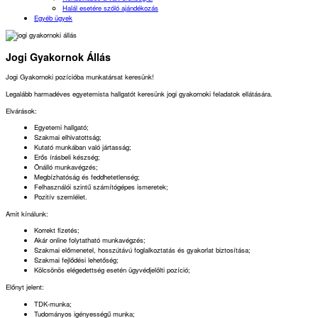
Halál esetére szóló ajándékozás
Egyéb ügyek
Jogi Gyakornok Állás
Jogi Gyakornoki pozícióba munkatársat keresünk!
Legalább harmadéves egyetemista hallgatót keresünk jogi gyakornoki feladatok ellátására.
Elvárások:
Egyetemi hallgató;
Szakmai elhivatottság;
Kutató munkában való jártasság;
Erős írásbeli készség;
Önálló munkavégzés;
Megbízhatóság és feddhetetlenség;
Felhasználói szintű számítógépes ismeretek;
Pozitív szemlélet.
Amit kínálunk:
Korrekt fizetés;
Akár online folytatható munkavégzés;
Szakmai előmenetel, hosszútávú foglalkoztatás és gyakorlat biztosítása;
Szakmai fejlődési lehetőség;
Kölcsönös elégedettség esetén ügyvédjelölti pozíció;
Előnyt jelent:
TDK-munka;
Tudományos igényességű munka;