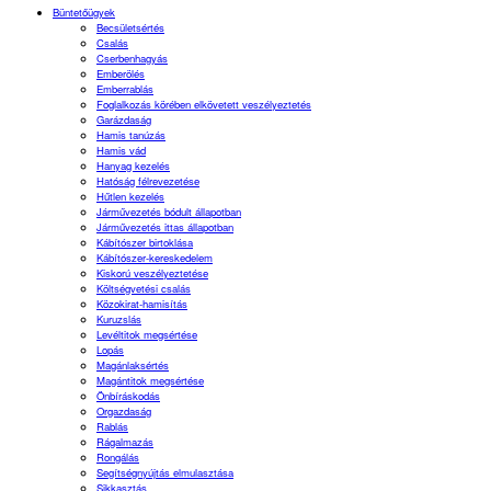
Büntetőügyek
Becsületsértés
Csalás
Cserbenhagyás
Emberölés
Emberrablás
Foglalkozás körében elkövetett veszélyeztetés
Garázdaság
Hamis tanúzás
Hamis vád
Hanyag kezelés
Hatóság félrevezetése
Hűtlen kezelés
Járművezetés bódult állapotban
Járművezetés ittas állapotban
Kábítószer birtoklása
Kábítószer-kereskedelem
Kiskorú veszélyeztetése
Költségvetési csalás
Közokirat-hamisítás
Kuruzslás
Levéltitok megsértése
Lopás
Magánlaksértés
Magántitok megsértése
Önbíráskodás
Orgazdaság
Rablás
Rágalmazás
Rongálás
Segítségnyújtás elmulasztása
Sikkasztás