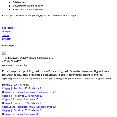
Publikációk;
Tudományos kutató munka;
Szeret írni nemcsak olvasni.
Fényképes önéletrajzát a lupovici@jogipraxis.hu e-mail címre várjuk
Facebook
Google+
Twitter
LinkedIn
Elérhetőségek
1117 Budapest, Október huszonharmadika u. 5.
+36 (1) 769 0437
www.ugyvedipraxis.hu
Ezt a honlapot a Lupovici Ügyvédi Iroda a Budapest Ügyvédi Kamarában bejegyzett Ügyvédi Iroda
tartja fenn az ügyvédekre vonatkozó jogszabályok és belső szabályzatok szerint, melyek az
ügyféljogokra vonatkozó tájékoztatással együtt a Magyar Ügyvedi Kamara honlapján megtalálhatóak.
Iratminták
GYIK
Címkék
Cégjog
|
Frissitve: 2015. február 6.
Cégalapítás - szerződésminta: Egyszemélyes Zrt
Cégjog
|
Frissitve: 2015. február 6.
Cégalapítás - szerződésminta: Zrt
Cégjog
|
Frissitve: 2015. február 6.
Cégalapítás - szerződésminta: Egyszemélyes Kft
Cégjog
|
Frissitve: 2015. február 6.
Cégalapítás - szerződésminta: Kft