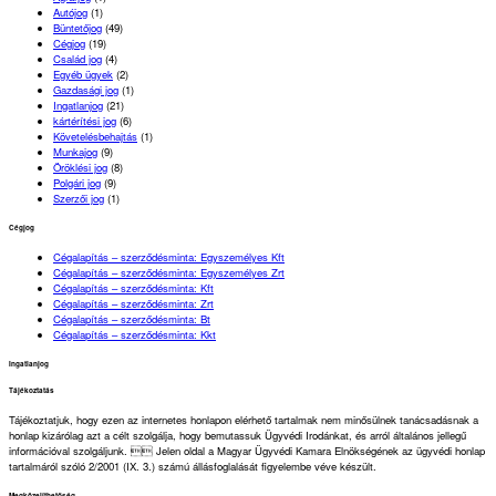
Autójog
(1)
Büntetőjog
(49)
Cégjog
(19)
Család jog
(4)
Egyéb ügyek
(2)
Gazdasági jog
(1)
Ingatlanjog
(21)
kártérítési jog
(6)
Követelésbehajtás
(1)
Munkajog
(9)
Öröklési jog
(8)
Polgári jog
(9)
Szerzői jog
(1)
Cégjog
Cégalapítás – szerződésminta: Egyszemélyes Kft
Cégalapítás – szerződésminta: Egyszemélyes Zrt
Cégalapítás – szerződésminta: Kft
Cégalapítás – szerződésminta: Zrt
Cégalapítás – szerződésminta: Bt
Cégalapítás – szerződésminta: Kkt
Ingatlanjog
Tájékoztatás
Tájékoztatjuk, hogy ezen az internetes honlapon elérhető tartalmak nem minősülnek tanácsadásnak a
honlap kizárólag azt a célt szolgálja, hogy bemutassuk Ügyvédi Irodánkat, és arról általános jellegű
információval szolgáljunk.  Jelen oldal a Magyar Ügyvédi Kamara Elnökségének az ügyvédi honlap
tartalmáról szóló 2/2001 (IX. 3.) számú állásfoglalását figyelembe véve készült.
Megközelíthetőség