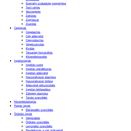
Személyi szabadság megsértése
Testi sértés
Vesztegetés
Zaklatás
Zugírászat
Zsarolás
Cégügyek
Cégalapítás
Cég adásvétel
Cégmódosítás
Végelszámolás
Kiválás
Társasági formaváltás
Követeléskezelés
Ingatlanügyek
Ingatlan csere
Ingatlan ajándékozás
Ingatlan adásvétel
Haszonélvezet alapítása
Haszonélvezet törlése
Adásvételi előszerződés
Ingatlan bérbeadása
Zálogjog alapítása
Tartási szerződés
Követelésbehajtás
Polgári ügyek
Életjáradéki szerződés
Öröklési ügyek
Végrendelet
Öröklési szerződés
Lemondási szerződés
Rendelkezés a várt örökségről