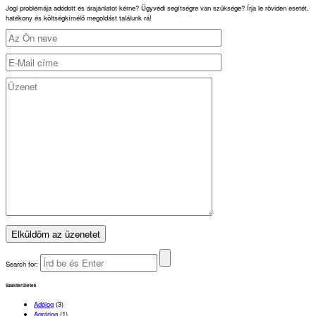
Jogi problémája adódott és árajánlatot kérne? Ügyvédi segítségre van szüksége? Írja le röviden esetét,
hatékony és költségkímélő megoldást találunk rá!
Search for:
Szakterületek
Adójog
(3)
Agrárjog
(1)