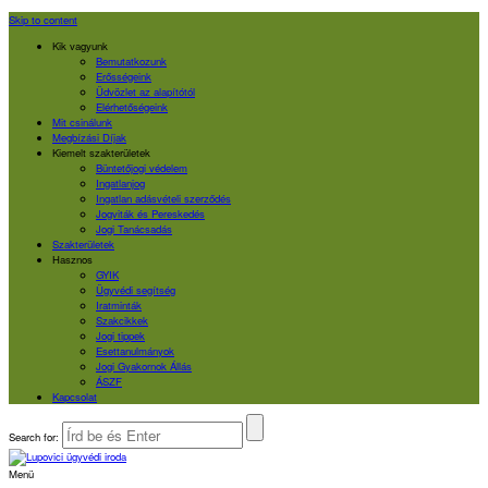
Skip to content
Kik vagyunk
Bemutatkozunk
Erősségeink
Üdvözlet az alapítótól
Elérhetőségeink
Mit csinálunk
Megbízási Díjak
Kiemelt szakterületek
Büntetőjogi védelem
Ingatlanjog
Ingatlan adásvételi szerződés
Jogviták és Pereskedés
Jogi Tanácsadás
Szakterületek
Hasznos
GYIK
Ügyvédi segítség
Iratminták
Szakcikkek
Jogi tippek
Esettanulmányok
Jogi Gyakornok Állás
ÁSZF
Kapcsolat
Search for:
Menü