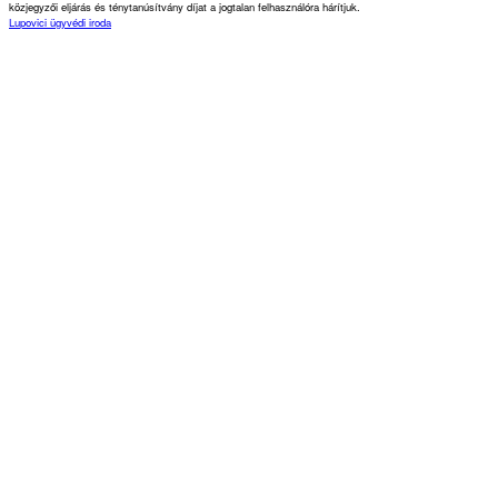
közjegyzői eljárás és ténytanúsítvány díjat a jogtalan felhasználóra hárítjuk.
Lupovici ügyvédi iroda