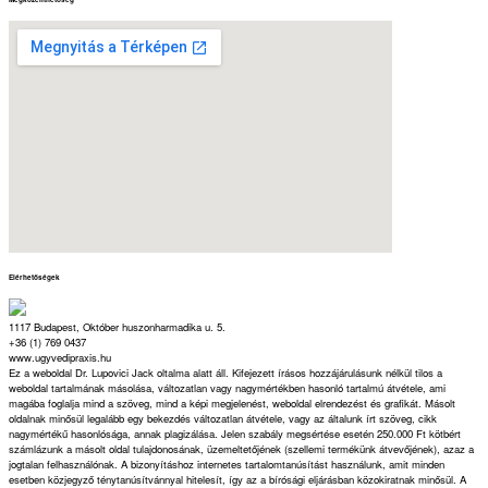
Elérhetőségek
1117 Budapest, Október huszonharmadika u. 5.
+36 (1) 769 0437
www.ugyvedipraxis.hu
Ez a weboldal Dr. Lupovici Jack oltalma alatt áll. Kifejezett írásos hozzájárulásunk nélkül tilos a
weboldal tartalmának másolása, változatlan vagy nagymértékben hasonló tartalmú átvétele, ami
magába foglalja mind a szöveg, mind a képi megjelenést, weboldal elrendezést és grafikát. Másolt
oldalnak minősül legalább egy bekezdés változatlan átvétele, vagy az általunk írt szöveg, cikk
nagymértékű hasonlósága, annak plagizálása. Jelen szabály megsértése esetén 250.000 Ft kötbért
számlázunk a másolt oldal tulajdonosának, üzemeltetőjének (szellemi termékünk átvevőjének), azaz a
jogtalan felhasználónak. A bizonyításhoz internetes tartalomtanúsítást használunk, amit minden
esetben közjegyző ténytanúsítvánnyal hitelesít, így az a bírósági eljárásban közokiratnak minősül. A