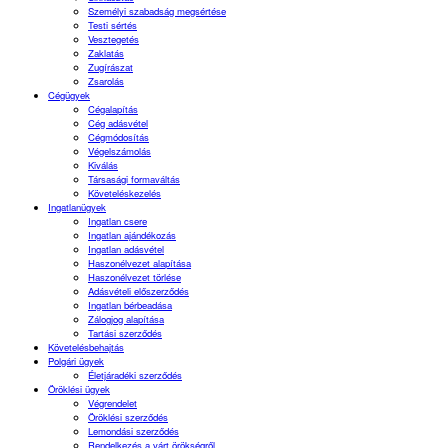
Személyi szabadság megsértése
Testi sértés
Vesztegetés
Zaklatás
Zugírászat
Zsarolás
Cégügyek
Cégalapítás
Cég adásvétel
Cégmódosítás
Végelszámolás
Kiválás
Társasági formaváltás
Követeléskezelés
Ingatlanügyek
Ingatlan csere
Ingatlan ajándékozás
Ingatlan adásvétel
Haszonélvezet alapítása
Haszonélvezet törlése
Adásvételi előszerződés
Ingatlan bérbeadása
Zálogjog alapítása
Tartási szerződés
Követelésbehajtás
Polgári ügyek
Életjáradéki szerződés
Öröklési ügyek
Végrendelet
Öröklési szerződés
Lemondási szerződés
Rendelkezés a várt örökségről