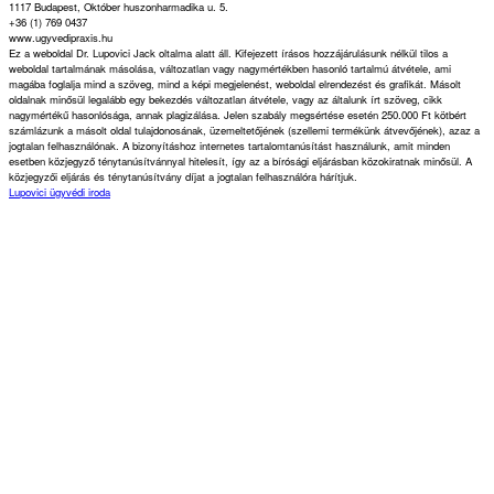
1117 Budapest, Október huszonharmadika u. 5.
+36 (1) 769 0437
www.ugyvedipraxis.hu
Ez a weboldal Dr. Lupovici Jack oltalma alatt áll. Kifejezett írásos hozzájárulásunk nélkül tilos a
weboldal tartalmának másolása, változatlan vagy nagymértékben hasonló tartalmú átvétele, ami
magába foglalja mind a szöveg, mind a képi megjelenést, weboldal elrendezést és grafikát. Másolt
oldalnak minősül legalább egy bekezdés változatlan átvétele, vagy az általunk írt szöveg, cikk
nagymértékű hasonlósága, annak plagizálása. Jelen szabály megsértése esetén 250.000 Ft kötbért
számlázunk a másolt oldal tulajdonosának, üzemeltetőjének (szellemi termékünk átvevőjének), azaz a
jogtalan felhasználónak. A bizonyításhoz internetes tartalomtanúsítást használunk, amit minden
esetben közjegyző ténytanúsítvánnyal hitelesít, így az a bírósági eljárásban közokiratnak minősül. A
közjegyzői eljárás és ténytanúsítvány díjat a jogtalan felhasználóra hárítjuk.
Lupovici ügyvédi iroda