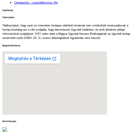
Cégalapítás – szerződésminta: Kkt
Ingatlanjog
Tájékoztatás
Tájékoztatjuk, hogy ezen az internetes honlapon elérhető tartalmak nem minősülnek tanácsadásnak a
honlap kizárólag azt a célt szolgálja, hogy bemutassuk Ügyvédi Irodánkat, és arról általános jellegű
információval szolgáljunk.  Jelen oldal a Magyar Ügyvédi Kamara Elnökségének az ügyvédi honlap
tartalmáról szóló 2/2001 (IX. 3.) számú állásfoglalását figyelembe véve készült.
Megközelíthetőség
Elérhetőségek