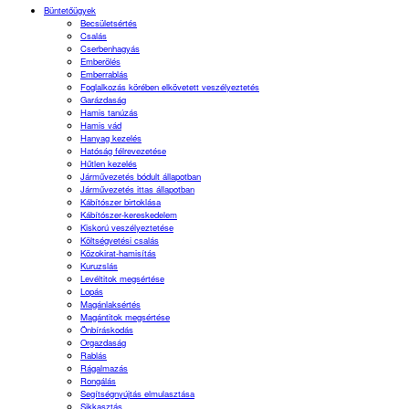
Büntetőügyek
Becsületsértés
Csalás
Cserbenhagyás
Emberölés
Emberrablás
Foglalkozás körében elkövetett veszélyeztetés
Garázdaság
Hamis tanúzás
Hamis vád
Hanyag kezelés
Hatóság félrevezetése
Hűtlen kezelés
Járművezetés bódult állapotban
Járművezetés ittas állapotban
Kábítószer birtoklása
Kábítószer-kereskedelem
Kiskorú veszélyeztetése
Költségvetési csalás
Közokirat-hamisítás
Kuruzslás
Levéltitok megsértése
Lopás
Magánlaksértés
Magántitok megsértése
Önbíráskodás
Orgazdaság
Rablás
Rágalmazás
Rongálás
Segítségnyújtás elmulasztása
Sikkasztás