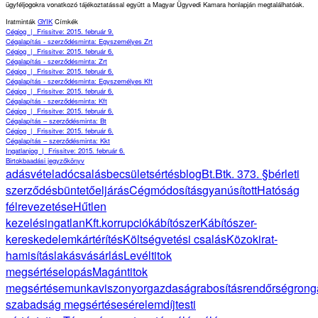
ügyféljogokra vonatkozó tájékoztatással együtt a Magyar Ügyvedi Kamara honlapján megtalálhatóak.
Iratminták
GYIK
Címkék
Cégjog
|
Frissitve: 2015. február 9.
Cégalapítás - szerződésminta: Egyszemélyes Zrt
Cégjog
|
Frissitve: 2015. február 6.
Cégalapítás - szerződésminta: Zrt
Cégjog
|
Frissitve: 2015. február 6.
Cégalapítás - szerződésminta: Egyszemélyes Kft
Cégjog
|
Frissitve: 2015. február 6.
Cégalapítás - szerződésminta: Kft
Cégjog
|
Frissitve: 2015. február 6.
Cégalapítás – szerződésminta: Bt
Cégjog
|
Frissitve: 2015. február 6.
Cégalapítás – szerződésminta: Kkt
Ingatlanjog
|
Frissitve: 2015. február 6.
Birtokbaadási jegyzőkönyv
adásvétel
adócsalás
becsületsértés
blog
Bt.
Btk. 373. §
bérleti
szerződés
büntetőeljárás
Cégmódosítás
gyanúsított
Hatóság
félrevezetése
Hűtlen
kezelés
ingatlan
Kft.
korrupció
kábítószer
Kábítószer-
kereskedelem
kártérítés
Költségvetési csalás
Közokirat-
hamisítás
lakásvásárlás
Levéltitok
megsértése
lopás
Magántitok
megsértése
munkaviszony
orgazdaság
rabosítás
rendőrség
rong
szabadság megsértése
sérelemdíj
testi