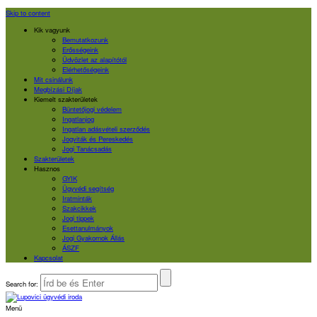
Skip to content
Kik vagyunk
Bemutatkozunk
Erősségeink
Üdvözlet az alapítótól
Elérhetőségeink
Mit csinálunk
Megbízási Díjak
Kiemelt szakterületek
Büntetőjogi védelem
Ingatlanjog
Ingatlan adásvételi szerződés
Jogviták és Pereskedés
Jogi Tanácsadás
Szakterületek
Hasznos
GYIK
Ügyvédi segítség
Iratminták
Szakcikkek
Jogi tippek
Esettanulmányok
Jogi Gyakornok Állás
ÁSZF
Kapcsolat
Search for:
Menü