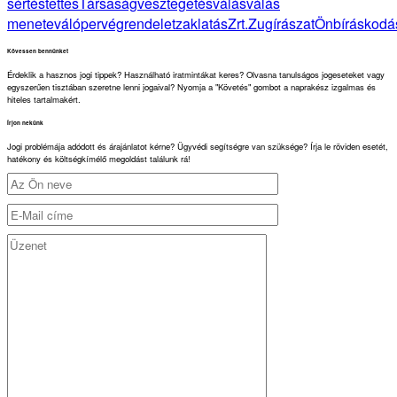
sértés
tettes
Társaság
vesztegetés
válás
válás
menete
válóper
végrendelet
zaklatás
Zrt.
Zugírászat
Önbíráskodá
Kövessen bennünket
Érdeklik a hasznos jogi tippek? Használható iratmintákat keres? Olvasna tanulságos jogeseteket vagy
egyszerűen tisztában szeretne lenni jogaival? Nyomja a "Követés" gombot a naprakész izgalmas és
hiteles tartalmakért.
Írjon nekünk
Jogi problémája adódott és árajánlatot kérne? Ügyvédi segítségre van szüksége? Írja le röviden esetét,
hatékony és költségkímélő megoldást találunk rá!