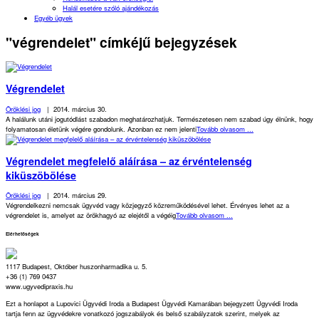
Halál esetére szóló ajándékozás
Egyéb ügyek
"végrendelet" címkéjű bejegyzések
Végrendelet
Öröklési jog
|
2014. március 30.
A halálunk utáni jogutódlást szabadon meghatározhatjuk. Természetesen nem szabad úgy élnünk, hogy
folyamatosan életünk végére gondolunk. Azonban ez nem jelenti
Tovább olvasom ...
Végrendelet megfelelő aláírása – az érvéntelenség
kiküszöbölése
Öröklési jog
|
2014. március 29.
Végrendelkezni nemcsak ügyvéd vagy közjegyző közreműködésével lehet. Érvényes lehet az a
végrendelet is, amelyet az örökhagyó az elejétől a végéig
Tovább olvasom ...
Elérhetőségek
1117 Budapest, Október huszonharmadika u. 5.
+36 (1) 769 0437
www.ugyvedipraxis.hu
Ezt a honlapot a Lupovici Ügyvédi Iroda a Budapest Ügyvédi Kamarában bejegyzett Ügyvédi Iroda
tartja fenn az ügyvédekre vonatkozó jogszabályok és belső szabályzatok szerint, melyek az