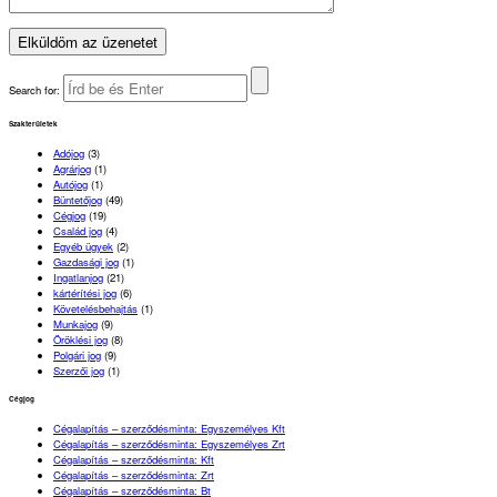
Search for:
Szakterületek
Adójog
(3)
Agrárjog
(1)
Autójog
(1)
Büntetőjog
(49)
Cégjog
(19)
Család jog
(4)
Egyéb ügyek
(2)
Gazdasági jog
(1)
Ingatlanjog
(21)
kártérítési jog
(6)
Követelésbehajtás
(1)
Munkajog
(9)
Öröklési jog
(8)
Polgári jog
(9)
Szerzői jog
(1)
Cégjog
Cégalapítás – szerződésminta: Egyszemélyes Kft
Cégalapítás – szerződésminta: Egyszemélyes Zrt
Cégalapítás – szerződésminta: Kft
Cégalapítás – szerződésminta: Zrt
Cégalapítás – szerződésminta: Bt