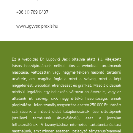
+36 (1) 769 0437
www.ugyvedipraxis.hu
Ez a weboldal Dr. Lupovici Jack oltalma alatt áll. Kifejezett
írásos hozzájárulásunk nélkül tilos a weboldal tartalmának
másolása, változatlan vagy nagymértékben hasonló tartalmú
átvétele, ami magába foglalja mind a szöveg, mind a képi
megjelenést, weboldal elrendezést és grafikát. Másolt oldalnak
minősül legalább egy bekezdés változatlan átvétele, vagy az
általunk írt szöveg, cikk nagymértékű hasonlósága, annak
plagizálása. Jelen szabály megsértése esetén 250.000 Ft kötbért
számlázunk a másolt oldal tulajdonosának, üzemeltetőjének
(szellemi termékünk átvevőjének), azaz a jogtalan
felhasználónak. A bizonyításhoz internetes tartalomtanúsítást
használunk, amit minden esetben közjegyző ténytanúsítvánnyal