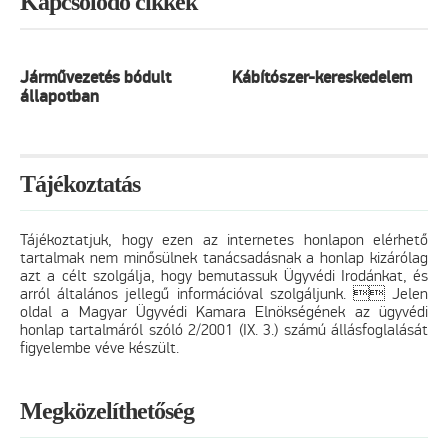
Kapcsolódó cikkek
Járművezetés bódult
Kábítószer-kereskedelem
állapotban
Tájékoztatás
Tájékoztatjuk, hogy ezen az internetes honlapon elérhető
tartalmak nem minősülnek tanácsadásnak a honlap kizárólag
azt a célt szolgálja, hogy bemutassuk Ügyvédi Irodánkat, és
arról általános jellegű információval szolgáljunk.  Jelen
oldal a Magyar Ügyvédi Kamara Elnökségének az ügyvédi
honlap tartalmáról szóló 2/2001 (IX. 3.) számú állásfoglalását
figyelembe véve készült.
Megközelíthetőség