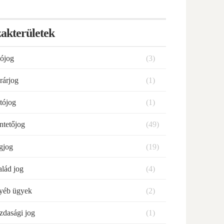
akterületek
ójog
(3)
rárjog
(1)
tójog
(1)
ntetőjog
(49)
gjog
(19)
alád jog
(4)
yéb ügyek
(2)
zdasági jog
(1)