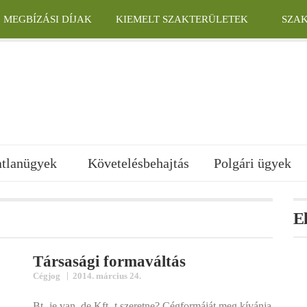
MEGBÍZÁSI DÍJAK
KIEMELT SZAKTERÜLETEK
SZA
atlanügyek
Követelésbehajtás
Polgári ügyek
E
Társasági formaváltás
|
Cégjog
2014. március 24.
Bt.-je van, de Kft.-t szeretne? Cégformáját meg kívánja