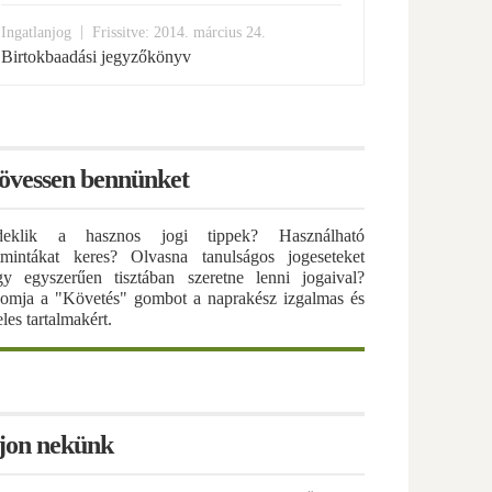
|
Ingatlanjog
Frissitve: 2014. március 24.
Birtokbaadási jegyzőkönyv
övessen bennünket
deklik a hasznos jogi tippek? Használható
atmintákat keres? Olvasna tanulságos jogeseteket
gy egyszerűen tisztában szeretne lenni jogaival?
omja a "Követés" gombot a naprakész izgalmas és
eles tartalmakért.
rjon nekünk