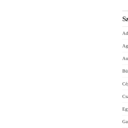
Sz
Ad
Ag
Au
Bü
Cé
Cs
Eg
Ga