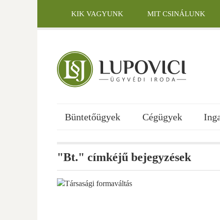
Skip
to
KIK VAGYUNK
MIT CSINÁLUNK
content
KAPCSOLAT
Büntetőügyek
Cégügyek
Ing
"Bt." címkéjű bejegyzések