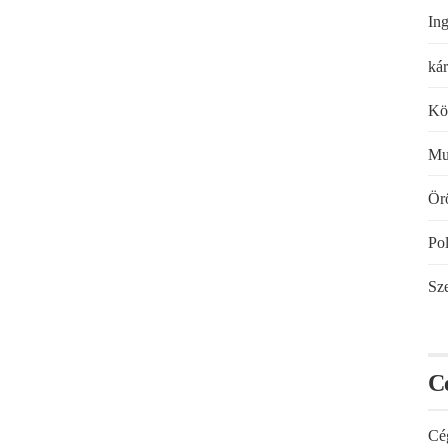
Ing
kár
Kö
Mu
Örö
Pol
Sze
C
Cé