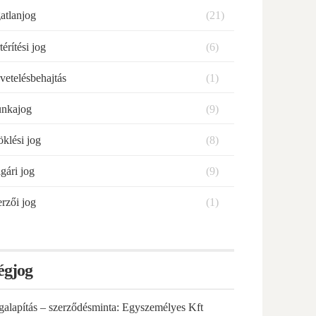
atlanjog
(21)
térítési jog
(6)
vetelésbehajtás
(1)
nkajog
(9)
klési jog
(8)
gári jog
(9)
rzői jog
(1)
égjog
galapítás – szerződésminta: Egyszemélyes Kft