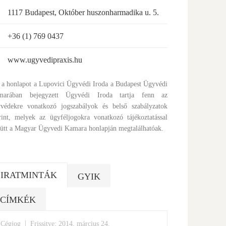
1117 Budapest, Október huszonharmadika u. 5.
+36 (1) 769 0437
www.ugyvedipraxis.hu
 a honlapot a Lupovici Ügyvédi Iroda a Budapest Ügyvédi
marában bejegyzett Ügyvédi Iroda tartja fenn az
védekre vonatkozó jogszabályok és belső szabályzatok
rint, melyek az ügyféljogokra vonatkozó tájékoztatással
ütt a Magyar Ügyvedi Kamara honlapján megtalálhatóak.
IRATMINTÁK
GYIK
CÍMKÉK
|
Cégjog
Frissitve: 2014. március 24.