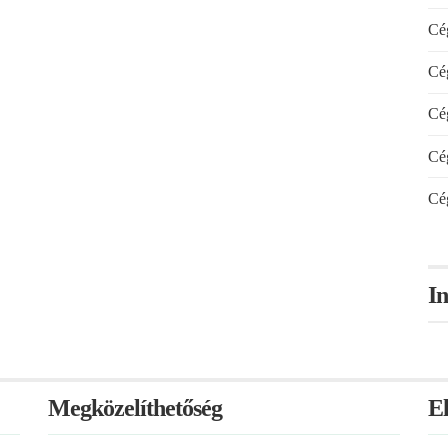
Cég
Cég
Cég
Cég
Cég
In
Megközelíthetőség
E