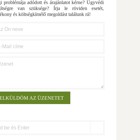
i problémája adódott és árajánlatot kérne? Ügyvédi
gítségre van szüksége? Írja le röviden esetét,
ékony és költségkímélő megoldást találunk rá!
arch
: