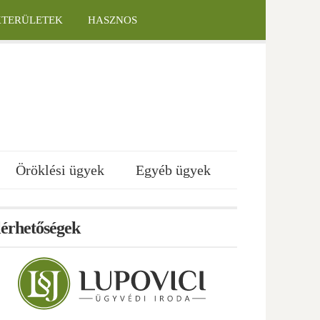
KTERÜLETEK
HASZNOS
Öröklési ügyek
Egyéb ügyek
lérhetőségek