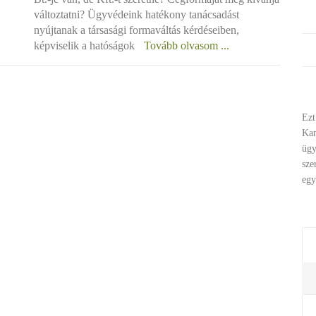
változtatni? Ügyvédeink hatékony tanácsadást
nyújtanak a társasági formaváltás kérdéseiben,
képviselik a hatóságok
Tovább olvasom ...
Ezt
Ka
ügy
sze
egy