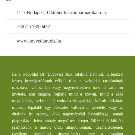
1117 Budapest, Október huszonharmadika u. 5.
+36 (1) 769 0437
www.ugyvedipraxis.hu
Ez a weboldal Dr. Lupovici Jack oltalma alatt áll. Kifejezett
írásos hozzájárulásunk nélkül tilos a weboldal tartalmának
másolása, változatlan vagy nagymértékben hasonló tartalmú
átvétele, ami magába foglalja mind a szöveg, mind a képi
megjelenést, weboldal elrendezést és grafikát. Másolt oldalnak
minősül legalább egy bekezdés változatlan átvétele, vagy az
általunk írt szöveg, cikk nagymértékű hasonlósága, annak
plagizálása. Jelen szabály megsértése esetén 250.000 Ft kötbért
számlázunk a másolt oldal tulajdonosának, üzemeltetőjének
(szellemi termékünk átvevőjének), azaz a jogtalan