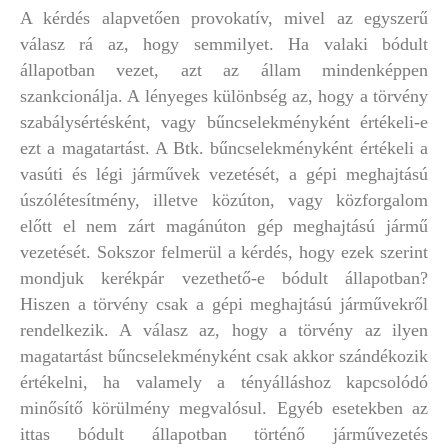
A kérdés alapvetően provokatív, mivel az egyszerű
válasz rá az, hogy semmilyet. Ha valaki bódult
állapotban vezet, azt az állam mindenképpen
szankcionálja. A lényeges különbség az, hogy a törvény
szabálysértésként, vagy bűncselekményként értékeli-e
ezt a magatartást. A Btk. bűncselekményként értékeli a
vasúti és légi járművek vezetését, a gépi meghajtású
úszólétesítmény, illetve közúton, vagy közforgalom
előtt el nem zárt magánúton gép meghajtású jármű
vezetését. Sokszor felmerül a kérdés, hogy ezek szerint
mondjuk kerékpár vezethető-e bódult állapotban?
Hiszen a törvény csak a gépi meghajtású járművekről
rendelkezik. A válasz az, hogy a törvény az ilyen
magatartást bűncselekményként csak akkor szándékozik
értékelni, ha valamely a tényálláshoz kapcsolódó
minősítő körülmény megvalósul. Egyéb esetekben az
ittas bódult állapotban történő járművezetés