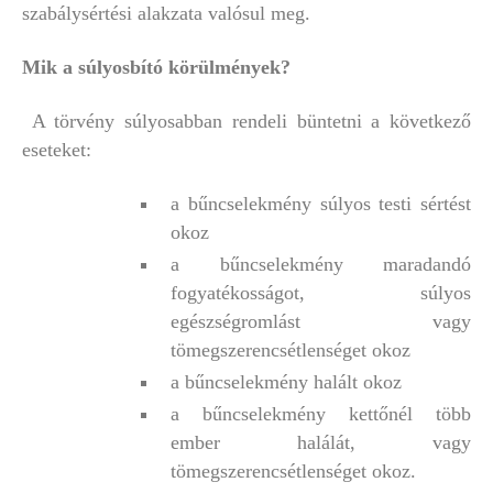
szabálysértési alakzata valósul meg.
Mik a súlyosbító körülmények?
A törvény súlyosabban rendeli büntetni a következő
eseteket:
a bűncselekmény súlyos testi sértést
okoz
a bűncselekmény maradandó
fogyatékosságot, súlyos
egészségromlást vagy
tömegszerencsétlenséget okoz
a bűncselekmény halált okoz
a bűncselekmény kettőnél több
ember halálát, vagy
tömegszerencsétlenséget okoz.