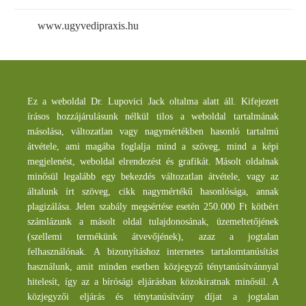
www.ugyvedipraxis.hu
Ez a weboldal Dr. Lupovici Jack oltalma alatt áll. Kifejezett
írásos hozzájárulásunk nélkül tilos a weboldal tartalmának
másolása, változatlan vagy nagymértékben hasonló tartalmú
átvétele, ami magába foglalja mind a szöveg, mind a képi
megjelenést, weboldal elrendezést és grafikát. Másolt oldalnak
minősül legalább egy bekezdés változatlan átvétele, vagy az
általunk írt szöveg, cikk nagymértékű hasonlósága, annak
plagizálása. Jelen szabály megsértése esetén 250.000 Ft kötbért
számlázunk a másolt oldal tulajdonosának, üzemeltetőjének
(szellemi termékünk átvevőjének), azaz a jogtalan
felhasználónak. A bizonyításhoz internetes tartalomtanúsítást
használunk, amit minden esetben közjegyző ténytanúsítvánnyal
hitelesít, így az a bírósági eljárásban közokiratnak minősül. A
közjegyzői eljárás és ténytanúsítvány díjat a jogtalan