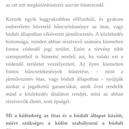
az ott tett megkülönböztetés szerint büntetendő.
Korunk egyik leggyakrabban előforduló, és gyakran
emberéletet követelő bűncselekménye az ittas, vagy
bódult állapotban elkövetett járművezetés. A közlekedés
biztonsága, minden abban résztvevő számára kiemelten
fontos védendő jogi terület. Ezért a törvény több
szempontból is büntetni rendeli azt, ha valaki ezt a
védendő területet veszélyezteti. Az ilyen kiemelten
fontos bűncselekmények büntetése, – mint a
járművezetés ittas, vagy bódult állapotban – nyújtják
azokat a jogalkotói garanciákat, amik óvni rendelik
mind a közlekedés általános rendjét, mint az abban
résztvevők életét, testi épségét.
Mi a különbség az ittas és a bódult állapot között,
miért szükséges a külön szabályozni a bódult