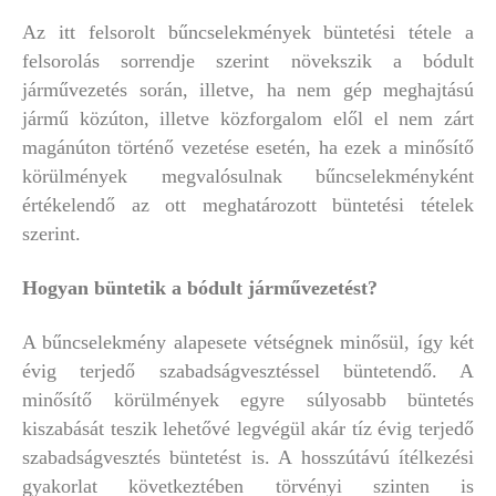
Az itt felsorolt bűncselekmények büntetési tétele a
felsorolás sorrendje szerint növekszik a bódult
járművezetés során, illetve, ha nem gép meghajtású
jármű közúton, illetve közforgalom elől el nem zárt
magánúton történő vezetése esetén, ha ezek a minősítő
körülmények megvalósulnak bűncselekményként
értékelendő az ott meghatározott büntetési tételek
szerint.
Hogyan büntetik a bódult járművezetést?
A bűncselekmény alapesete vétségnek minősül, így két
évig terjedő szabadságvesztéssel büntetendő. A
minősítő körülmények egyre súlyosabb büntetés
kiszabását teszik lehetővé legvégül akár tíz évig terjedő
szabadságvesztés büntetést is. A hosszútávú ítélkezési
gyakorlat következtében törvényi szinten is