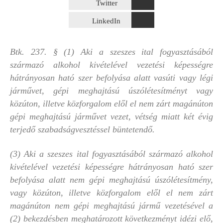
Twitter
LinkedIn
Btk. 237. § (1) Aki a szeszes ital fogyasztásából
származó alkohol kivételével vezetési képességre
hátrányosan ható szer befolyása alatt vasúti vagy légi
járművet, gépi meghajtású úszólétesítményt vagy
közúton, illetve közforgalom elől el nem zárt magánúton
gépi meghajtású járművet vezet, vétség miatt két évig
terjedő szabadságvesztéssel büntetendő.
(3) Aki a szeszes ital fogyasztásából származó alkohol
kivételével vezetési képességre hátrányosan ható szer
befolyása alatt nem gépi meghajtású úszólétesítmény,
vagy közúton, illetve közforgalom elől el nem zárt
magánúton nem gépi meghajtású jármű vezetésével a
(2) bekezdésben meghatározott következményt idézi elő,