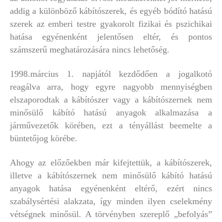
addig a különböző kábítószerek, és egyéb bódító hatású
szerek az emberi testre gyakorolt fizikai és pszichikai
hatása egyénenként jelentősen eltér, és pontos
számszerű meghatározására nincs lehetőség.
1998.március 1. napjától kezdődően a jogalkotó
reagálva arra, hogy egyre nagyobb mennyiségben
elszaporodtak a kábítószer vagy a kábítószernek nem
minősülő kábító hatású anyagok alkalmazása a
járművezetők körében, ezt a tényállást beemelte a
büntetőjog körébe.
Ahogy az előzőekben már kifejtettük, a kábítószerek,
illetve a kábítószernek nem minősülő kábító hatású
anyagok hatása egyénenként eltérő, ezért nincs
szabálysértési alakzata, így minden ilyen cselekmény
vétségnek minősül. A törvényben szereplő „befolyás”