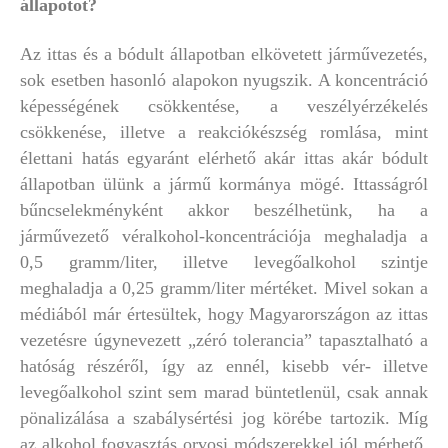
állapotot?
Az ittas és a bódult állapotban elkövetett járművezetés,
sok esetben hasonló alapokon nyugszik. A koncentráció
képességének csökkentése, a veszélyérzékelés
csökkenése, illetve a reakciókészség romlása, mint
élettani hatás egyaránt elérhető akár ittas akár bódult
állapotban ülünk a jármű kormánya mögé. Ittasságról
bűncselekményként akkor beszélhetünk, ha a
járművezető véralkohol-koncentrációja meghaladja a
0,5 gramm/liter, illetve levegőalkohol szintje
meghaladja a 0,25 gramm/liter mértéket. Mivel sokan a
médiából már értesültek, hogy Magyarországon az ittas
vezetésre úgynevezett „zéró tolerancia” tapasztalható a
hatóság részéről, így az ennél, kisebb vér- illetve
levegőalkohol szint sem marad büntetlenül, csak annak
pönalizálása a szabálysértési jog körébe tartozik. Míg
az alkohol fogyasztás orvosi módszerekkel jól mérhető,