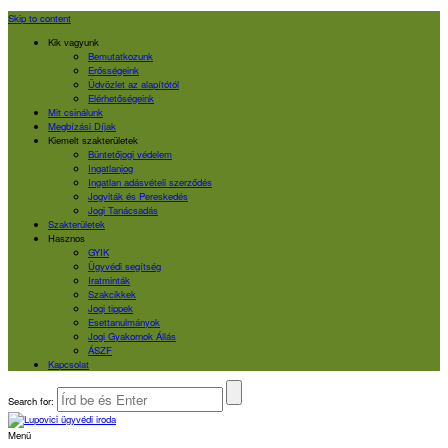
Skip to content
Kik vagyunk
Bemutatkozunk
Erősségeink
Üdvözlet az alapítótól
Elérhetőségeink
Mit csinálunk
Megbízási Díjak
Kiemelt szakterületek
Büntetőjogi védelem
Ingatlanjog
Ingatlan adásvételi szerződés
Jogviták és Pereskedés
Jogi Tanácsadás
Szakterületek
Hasznos
GYIK
Ügyvédi segítség
Iratminták
Szakcikkek
Jogi tippek
Esettanulmányok
Jogi Gyakornok Állás
ÁSZF
Kapcsolat
Search for:
Menü