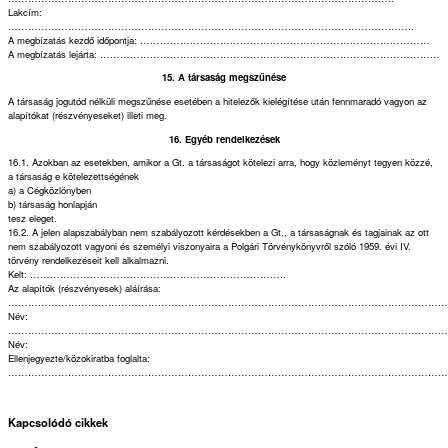
Lakcím:
…………………………………………………………………………………………………………..
A megbízatás kezdő időpontja: ……………………………………………………………………………
A megbízatás lejárta: …………………………………………………………………………………………
15. A társaság megszűnése
A társaság jogutód nélküli megszűnése esetében a hitelezők kielégítése után fennmaradó vagyon az
alapítókat (részvényeseket) illeti meg.
16. Egyéb rendelkezések
16.1. Azokban az esetekben, amikor a Gt. a társaságot kötelezi arra, hogy közleményt tegyen közzé,
a társaság e kötelezettségének
a) a Cégközlönyben
b) társaság honlapján
tesz eleget.
16.2. A jelen alapszabályban nem szabályozott kérdésekben a Gt., a társaságnak és tagjainak az ott
nem szabályozott vagyoni és személyi viszonyaira a Polgári Törvénykönyvről szóló 1959. évi IV.
törvény rendelkezéseit kell alkalmazni.
Kelt: …………………………………………………………………..
Az alapítók (részvényesek) aláírása:
……………………………………………………………………………………………………………………
Név:
……………………………………………………………………………………………………………………
Név:
Ellenjegyezte/közokiratba foglalta:
……………………………………………………………………………………………………………………
Kapcsolódó cikkek