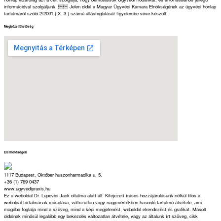
információval szolgáljunk.  Jelen oldal a Magyar Ügyvédi Kamara Elnökségének az ügyvédi honlap
tartalmáról szóló 2/2001 (IX. 3.) számú állásfoglalását figyelembe véve készült.
Megközelíthetőség
Elérhetőségek
1117 Budapest, Október huszonharmadika u. 5.
+36 (1) 769 0437
www.ugyvedipraxis.hu
Ez a weboldal Dr. Lupovici Jack oltalma alatt áll. Kifejezett írásos hozzájárulásunk nélkül tilos a
weboldal tartalmának másolása, változatlan vagy nagymértékben hasonló tartalmú átvétele, ami
magába foglalja mind a szöveg, mind a képi megjelenést, weboldal elrendezést és grafikát. Másolt
oldalnak minősül legalább egy bekezdés változatlan átvétele, vagy az általunk írt szöveg, cikk