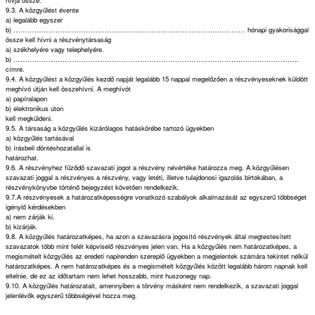
9.3. A közgyűlést évente
a) legalább egyszer
b) ……………………………………………………………………………………… hónapi gyakorisággal
össze kell hívni a részvénytársaság
a) székhelyére vagy telephelyére.
b) …………………………………………………………………………………………………………..
címre.
9.4. A közgyűlést a közgyűlés kezdő napját legalább 15 nappal megelőzően a részvényeseknek küldött
meghívó útján kell összehívni. A meghívót
a) papíralapon
b) elektronikus úton
kell megküldeni.
9.5. A társaság a közgyűlés kizárólagos hatáskörébe tartozó ügyekben
a) közgyűlés tartásával
b) írásbeli döntéshozatallal is
határozhat.
9.6. A részvényhez fűződő szavazati jogot a részvény névértéke határozza meg. A közgyűlésen
szavazati joggal a részvényes a részvény, vagy letéti, illetve tulajdonosi igazolás birtokában, a
részvénykönyvbe történő bejegyzést követően rendelkezik.
9.7.A részvényesek a határozatképességre vonatkozó szabályok alkalmazását az egyszerű többséget
igénylő kérdésekben
a) nem zárják ki.
b) kizárják.
9.8. A közgyűlés határozatképes, ha azon a szavazásra jogosító részvények által megtestesített
szavazatok több mint felét képviselő részvényes jelen van. Ha a közgyűlés nem határozatképes, a
megismételt közgyűlés az eredeti napirenden szereplő ügyekben a megjelentek számára tekintet nélkül
határozatképes. A nem határozatképes és a megismételt közgyűlés között legalább három napnak kell
eltelnie, de ez az időtartam nem lehet hosszabb, mint huszonegy nap.
9.10. A közgyűlés határozatait, amennyiben a törvény másként nem rendelkezik, a szavazati joggal
jelenlévők egyszerű többségével hozza meg.