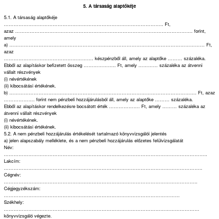
5. A társaság alaptőkéje
5.1. A társaság alaptőkéje
…………………………………………………………………………………….. Ft,
azaz ………………………………………………………………………………………………. forint,
amely
a) ………………………………………………………………………………………………………… Ft,
azaz
………………………………………………. készpénzből áll, amely az alaptőke ……… százaléka.
Ebből az alapításkor befizetett összeg ……………….. Ft, amely ………… százaléka az átvenni
vállalt részvények
(i) névértékének
(ii) kibocsátási értékének.
b) ……………………………………………………………………………………………………. Ft, azaz
………………. forint nem pénzbeli hozzájárulásból áll, amely az alaptőke ……… százaléka.
Ebből az alapításkor rendelkezésre bocsátott érték ………………. Ft, amely ……… százaléka az
átvenni vállalt részvények
(i) névértékének.
(ii) kibocsátási értékének.
5.2. A nem pénzbeli hozzájárulás értékelését tartalmazó könyvvizsgálói jelentés
a) jelen alapszabály melléklete, és a nem pénzbeli hozzájárulás előzetes felülvizsgálatát
Név:
……………………………………………………………………………………………………………..
Lakcím:
…………………………………………………………………………………………………………..
Cégnév:
………………………………………………………………………………………………………..
Cégjegyzékszám:
………………………………………………………………………………………………
Székhely:
…………………………………………………………………………………………………………
könyvvizsgáló végezte.