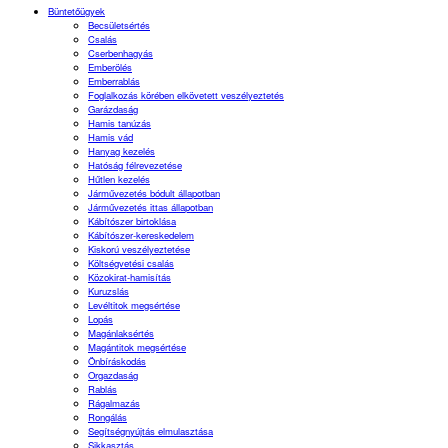
Büntetőügyek
Becsületsértés
Csalás
Cserbenhagyás
Emberölés
Emberrablás
Foglalkozás körében elkövetett veszélyeztetés
Garázdaság
Hamis tanúzás
Hamis vád
Hanyag kezelés
Hatóság félrevezetése
Hűtlen kezelés
Járművezetés bódult állapotban
Járművezetés ittas állapotban
Kábítószer birtoklása
Kábítószer-kereskedelem
Kiskorú veszélyeztetése
Költségvetési csalás
Közokirat-hamisítás
Kuruzslás
Levéltitok megsértése
Lopás
Magánlaksértés
Magántitok megsértése
Önbíráskodás
Orgazdaság
Rablás
Rágalmazás
Rongálás
Segítségnyújtás elmulasztása
Sikkasztás