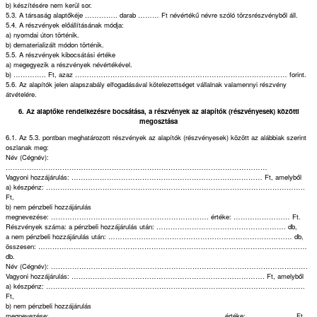
b) készítésére nem kerül sor.
5.3. A társaság alaptőkéje ………….. darab ……… Ft névértékű névre szóló törzsrészvényből áll.
5.4. A részvények előállításának módja:
a) nyomdai úton történik.
b) dematerializált módon történik.
5.5. A részvények kibocsátási értéke
a) megegyezik a részvények névértékével.
b) ………….. Ft, azaz ……………………………………………………………………………… forint.
5.6. Az alapítók jelen alapszabály elfogadásával kötelezettséget vállalnak valamennyi részvény
átvételére.
6. Az alaptőke rendelkezésre bocsátása, a részvények az alapítók (részvényesek) közötti
megosztása
6.1. Az 5.3. pontban meghatározott részvények az alapítók (részvényesek) között az alábbiak szerint
oszlanak meg:
Név (Cégnév):
…………………………………………………………………………………………………
Vagyoni hozzájárulás: ……………………………………………………………………… Ft, amelyből
a) készpénz: ………………………………………………………………………………………………..
Ft,
b) nem pénzbeli hozzájárulás
megnevezése: …………………………………………………………. értéke: …………………… Ft.
Részvények száma: a pénzbeli hozzájárulás után: ………………………………………………. db,
a nem pénzbeli hozzájárulás után: …………………………………………………………………… db,
összesen: ……………………………………………………………………………………………………
db.
Név (Cégnév): ……………………………………………………………………………………………….
Vagyoni hozzájárulás: ………………………………………………………………………. Ft, amelyből
a) készpénz: ………………………………………………………………………………………………..
Ft,
b) nem pénzbeli hozzájárulás
megnevezése: ………………………………………………………………. értéke: ……………….. Ft.