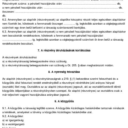
Részvények száma: a pénzbeli hozzájárulás után: ……………………………………………….. db,
a nem pénzbeli hozzájárulás után: …………………………………………………………………… db,
összesen: ……………………………………………………………………………………………………
db.
6.2. Amennyiben az alapítók (részvényesek) az alaptőke készpénz részét teljes egészében alapításkor
nem fizették be, kötelesek a fennmaradó összeget …………-ig, legkésőbb azonban a cégbejegyzéstől
számított egy éven belül befizetni a társaság számlavezető bankjába.
6.3. Amennyiben az alapítók (részvényesek) a nem pénzbeli hozzájárulást teljes egészében alapításkor
nem bocsátották rendelkezésre, kötelesek a fennmaradó nem pénzbeli hozzájárulást
………………………….-ig, legkésőbb azonban a cégbejegyzéstől számított öt éven belül a társaság
rendelkezésére bocsátani.
7. A részvény átruházásának korlátozása
A részvények átruházásához
a) a részvénytársaság beleegyezésére nincs szükség.
b) a részvénytársaság beleegyezésére van szükség a Gt. 205. §-ában meghatározott módon.
8. A nyereség felosztása
Az alapítót (részvényest) a részvénytársaságnak a 219. § (1) bekezdése szerint felosztható és a
közgyűlés által felosztani rendelt eredményéből a részvényei névértékére jutó arányos hányad
(osztalék) illeti meg. Osztalékra az az alapító (részvényes) jogosult, aki az osztalékfizetésről döntő
közgyűlés időpontjában a részvénykönyvben szerepel. Az alapító (részvényes) az osztalékra csak a
már teljesített vagyoni hozzájárulása arányában jogosult.
9. A közgyűlés
9.1. A közgyűlés a társaság legfőbb szerve. A közgyűlés kizárólagos hatáskörébe tartoznak mindazok
a kérdések, amelyeket a törvény a közgyűlés kizárólagos hatáskörébe utal.
9.2. A közgyűlést
a) az igazgatóság
b) a vezérigazgató
hívja össze.