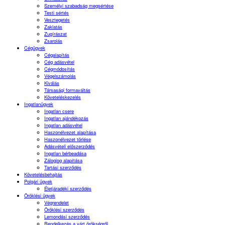
Személyi szabadság megsértése
Testi sértés
Vesztegetés
Zaklatás
Zugírászat
Zsarolás
Cégügyek
Cégalapítás
Cég adásvétel
Cégmódosítás
Végelszámolás
Kiválás
Társasági formaváltás
Követeléskezelés
Ingatlanügyek
Ingatlan csere
Ingatlan ajándékozás
Ingatlan adásvétel
Haszonélvezet alapítása
Haszonélvezet törlése
Adásvételi előszerződés
Ingatlan bérbeadása
Zálogjog alapítása
Tartási szerződés
Követelésbehajtás
Polgári ügyek
Életjáradéki szerződés
Öröklési ügyek
Végrendelet
Öröklési szerződés
Lemondási szerződés
Rendelkezés a várt örökségről