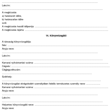
…………………………………………………………………………………………………….
Lakcím:
………………………………………………………………………………………………………….
A megbízatás
a) határozott időre,
b) határozatlan időre
szól.
A megbízatás kezdő időpontja: ……………………………………………………………………………
A megbízatás lejárta: ……………………………………………………………………………………….
14. Könyvvizsgáló
A társaság könyvvizsgálója:
Név: …………………………………………………………………………………………………………..
Anyja neve:
…………………………………………………………………………………………………….
Lakcím:
………………………………………………………………………………………………………….
Kamarai nyilvántartási száma: ……………………………………………………………………………..
Cégnév: ……………………………………………………………………………………………………….
Cégjegyzékszám:
………………………………………………………………………………………………
Székhely:
………………………………………………………………………………………………………..
A könyvvizsgálat elvégzéséért személyében felelős természetes személy neve: ……………..
Kamarai nyilvántartási száma: ……………………………………………………………………………..
Anyja neve:
…………………………………………………………………………………………………….
Lakcím:
………………………………………………………………………………………………………….
Helyettes könyvvizsgáló neve: …………………………………………………………………………….
Anyja neve:
……………………………………………………………………………………………………..