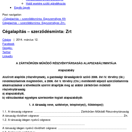
Halál esetére szóló ajándékozás
Egyéb ügyek
Post navigation
<
Cégalapítás – szerződésminta: Egyszemélyes Kft
Cégalapítás – szerződésminta: Egyszemélyes Zrt
>
Cégalapítás – szerződésminta: Zrt
Cégjog
|
2014. március 12.
Facebook
Google+
Twitter
LinkedIn
A ZÁRTKÖRŰEN MŰKÖDŐ RÉSZVÉNYTÁRSASÁG ALAPSZABÁLYMINTÁJA
Alapszabály
Alulírott alapítók (részvényesek), a gazdasági társaságokról szóló 2006. évi IV. törvény (Gt.)
rendelkezéseinek megfelelően, a 2006. évi V. törvény (Ctv.) mellékletét képező szerződésminta
alkalmazásával a következők szerint állapítják meg az alábbi zártkörűen működő
részvénytársaság
a) alapszabályát,
b) változásokkal egységes szerkezetbe foglalt alapszabályát:
1. A társaság neve, székhelye, telephelye(i), fióktelepe(i)
1.1. A társaság cégneve: ……………………………………….. Zártkörűen Működő Részvénytársaság
A társaság rövidített cégneve: ………………………………………………………………………… Zrt.
1.2. A társaság idegen nyelvű cégneve:
…………………………………………………………………………
A társaság idegen nyelvű rövidített cégneve: …………………………………………………………….