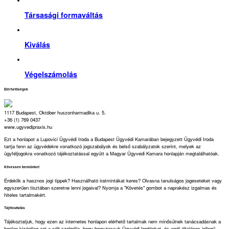
Társasági formaváltás
Kiválás
Végelszámolás
Elérhetőségek
1117 Budapest, Október huszonharmadika u. 5.
+36 (1) 769 0437
www.ugyvedipraxis.hu
Ezt a honlapot a Lupovici Ügyvédi Iroda a Budapest Ügyvédi Kamarában bejegyzett Ügyvédi Iroda
tartja fenn az ügyvédekre vonatkozó jogszabályok és belső szabályzatok szerint, melyek az
ügyféljogokra vonatkozó tájékoztatással együtt a Magyar Ügyvedi Kamara honlapján megtalálhatóak.
Kövessen bennünket
Érdeklik a hasznos jogi tippek? Használható iratmintákat keres? Olvasna tanulságos jogeseteket vagy
egyszerűen tisztában szeretne lenni jogaival? Nyomja a "Követés" gombot a naprakész izgalmas és
hiteles tartalmakért.
Tájékoztatás
Tájékoztatjuk, hogy ezen az internetes honlapon elérhető tartalmak nem minősülnek tanácsadásnak a
honlap kizárólag azt a célt szolgálja, hogy bemutassuk Ügyvédi Irodánkat, és arról általános jellegű