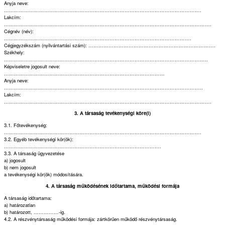
Anyja neve:
……………………………………………………………………………………………………….
Lakcím:
…………………………………………………………………………………………………………….
Cégnév (név):
………………………………………………………………………………………………….
Cégjegyzékszám (nyilvántartási szám): ………………………………………………………………….
Székhely:
…………………………………………………………………………………………………………..
Képviseletre jogosult neve:
……………………………………………………………………………………
Anyja neve:
………………………………………………………………………………………………………..
Lakcím:
…………………………………………………………………………………………………………….
3. A társaság tevékenységi köre(i)
3.1. Főtevékenység:
……………………………………………………………………………………………………….
3.2. Egyéb tevékenységi kör(ök):
………………………………………………………………………………….
3.3. A társaság ügyvezetése
a) jogosult
b) nem jogosult
a tevékenységi kör(ök) módosítására.
4. A társaság működésének időtartama, működési formája
A társaság időtartama:
a) határozatlan
b) határozott, ……………-ig.
4.2. A részvénytársaság működési formája: zártkörűen működő részvénytársaság.