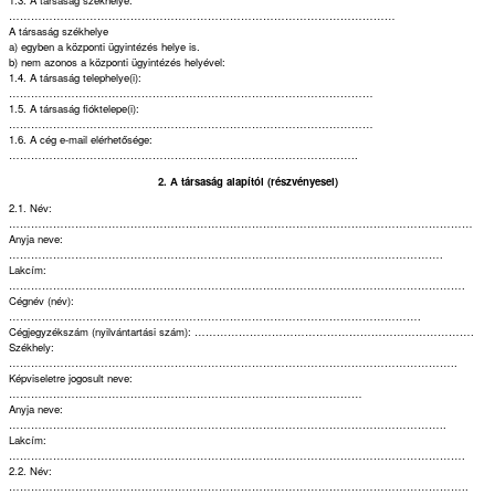
1.3. A társaság székhelye:
……………………………………………………………………………………………
A társaság székhelye
a) egyben a központi ügyintézés helye is.
b) nem azonos a központi ügyintézés helyével:
1.4. A társaság telephelye(i):
………………………………………………………………………………………
1.5. A társaság fióktelepe(i):
………………………………………………………………………………………
1.6. A cég e-mail elérhetősége:
…………………………………………………………………………………..
2. A társaság alapítói (részvényesei)
2.1. Név:
………………………………………………………………………………………………………………
Anyja neve:
……………………………………………………………………………………………………….
Lakcím:
…………………………………………………………………………………………………………….
Cégnév (név):
………………………………………………………………………………………………….
Cégjegyzékszám (nyilvántartási szám): ………………………………………………………………….
Székhely:
…………………………………………………………………………………………………………..
Képviseletre jogosult neve:
……………………………………………………………………………………
Anyja neve:
………………………………………………………………………………………………………..
Lakcím:
…………………………………………………………………………………………………………….
2.2. Név:
……………………………………………………………………………………………………………..