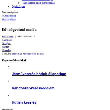
Halál esetére szóló ajándékozás
Egyéb ügyek
Post navigation
<
Orgazdaság
Vesztegetés
>
Költségvetési csalás
Büntetőjog
|
2014. március 17.
Facebook
Google+
Twitter
LinkedIn
Címkék:
adócsalás
Költségvetési csalás
Kapcsolódó cikkek
Járművezetés bódult állapotban
Kábítószer-kereskedelem
Hűtlen kezelés
Elérhetőségek