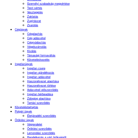
Személyi szabadság megsértése
Testi sértés
Vesztegetés
Zaklatás
Zugírászat
Zsarolás
Cégügyek
Cégalapítás
Cég adásvétel
Cégmódosítás
Végelszámolás
Kiválás
Társasági formaváltás
Követeléskezelés
Ingatlanügyek
Ingatlan csere
Ingatlan ajándékozás
Ingatlan adásvétel
Haszonélvezet alapítása
Haszonélvezet törlése
Adásvételi előszerződés
Ingatlan bérbeadása
Zálogjog alapítása
Tartási szerződés
Követelésbehajtás
Polgári ügyek
Életjáradéki szerződés
Öröklési ügyek
Végrendelet
Öröklési szerződés
Lemondási szerződés
Rendelkezés a várt örökségről