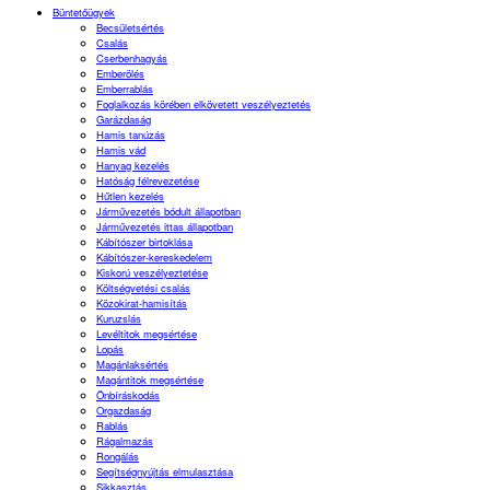
Büntetőügyek
Becsületsértés
Csalás
Cserbenhagyás
Emberölés
Emberrablás
Foglalkozás körében elkövetett veszélyeztetés
Garázdaság
Hamis tanúzás
Hamis vád
Hanyag kezelés
Hatóság félrevezetése
Hűtlen kezelés
Járművezetés bódult állapotban
Járművezetés ittas állapotban
Kábítószer birtoklása
Kábítószer-kereskedelem
Kiskorú veszélyeztetése
Költségvetési csalás
Közokirat-hamisítás
Kuruzslás
Levéltitok megsértése
Lopás
Magánlaksértés
Magántitok megsértése
Önbíráskodás
Orgazdaság
Rablás
Rágalmazás
Rongálás
Segítségnyújtás elmulasztása
Sikkasztás