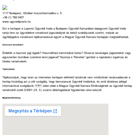
1117 Budapest, Október huszonharmadika u. 5.
+36 (1) 769 0437
www.ugyvedipraxis.hu
Ezt a honlapot a Lupovici Ügyvédi Iroda a Budapest Ügyvédi Kamarában bejegyzett Ügyvédi Iroda
tartja fenn az ügyvédekre vonatkozó jogszabályok és belső szabályzatok szerint, melyek az
ügyféljogokra vonatkozó tájékoztatással együtt a Magyar Ügyvedi Kamara honlapján megtalálhatóak.
Kövessen bennünket
Érdeklik a hasznos jogi tippek? Használható iratmintákat keres? Olvasna tanulságos jogeseteket vagy
egyszerűen tisztában szeretne lenni jogaival? Nyomja a "Követés" gombot a naprakész izgalmas és
hiteles tartalmakért.
Tájékoztatás
Tájékoztatjuk, hogy ezen az internetes honlapon elérhető tartalmak nem minősülnek tanácsadásnak a
honlap kizárólag azt a célt szolgálja, hogy bemutassuk Ügyvédi Irodánkat, és arról általános jellegű
információval szolgáljunk.  Jelen oldal a Magyar Ügyvédi Kamara Elnökségének az ügyvédi honlap
tartalmáról szóló 2/2001 (IX. 3.) számú állásfoglalását figyelembe véve készült.
Megközelíthetőség