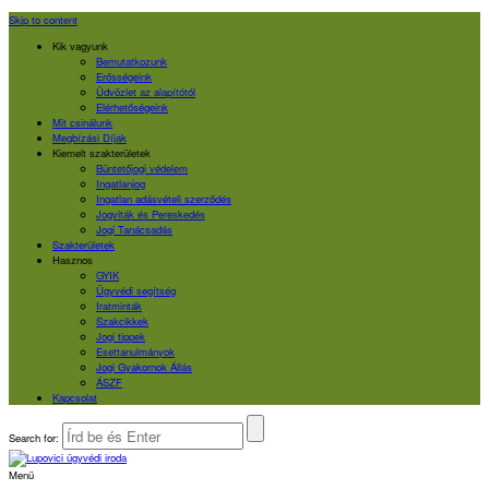
Skip to content
Kik vagyunk
Bemutatkozunk
Erősségeink
Üdvözlet az alapítótól
Elérhetőségeink
Mit csinálunk
Megbízási Díjak
Kiemelt szakterületek
Büntetőjogi védelem
Ingatlanjog
Ingatlan adásvételi szerződés
Jogviták és Pereskedés
Jogi Tanácsadás
Szakterületek
Hasznos
GYIK
Ügyvédi segítség
Iratminták
Szakcikkek
Jogi tippek
Esettanulmányok
Jogi Gyakornok Állás
ÁSZF
Kapcsolat
Search for:
Menü