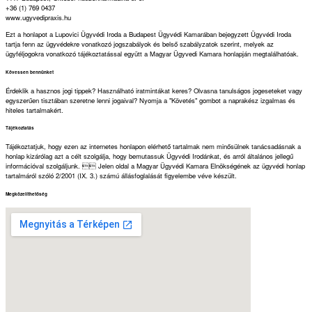
+36 (1) 769 0437
www.ugyvedipraxis.hu
Ezt a honlapot a Lupovici Ügyvédi Iroda a Budapest Ügyvédi Kamarában bejegyzett Ügyvédi Iroda
tartja fenn az ügyvédekre vonatkozó jogszabályok és belső szabályzatok szerint, melyek az
ügyféljogokra vonatkozó tájékoztatással együtt a Magyar Ügyvedi Kamara honlapján megtalálhatóak.
Kövessen bennünket
Érdeklik a hasznos jogi tippek? Használható iratmintákat keres? Olvasna tanulságos jogeseteket vagy
egyszerűen tisztában szeretne lenni jogaival? Nyomja a "Követés" gombot a naprakész izgalmas és
hiteles tartalmakért.
Tájékoztatás
Tájékoztatjuk, hogy ezen az internetes honlapon elérhető tartalmak nem minősülnek tanácsadásnak a
honlap kizárólag azt a célt szolgálja, hogy bemutassuk Ügyvédi Irodánkat, és arról általános jellegű
információval szolgáljunk.  Jelen oldal a Magyar Ügyvédi Kamara Elnökségének az ügyvédi honlap
tartalmáról szóló 2/2001 (IX. 3.) számú állásfoglalását figyelembe véve készült.
Megközelíthetőség