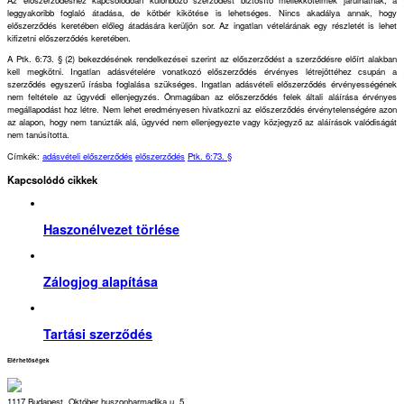
leggyakoribb foglaló átadása, de kötbér kikötése is lehetséges. Nincs akadálya annak, hogy
előszerződés keretében előleg átadására kerüljön sor. Az ingatlan vételárának egy részletét is lehet
kifizetni előszerződés keretében.
A Ptk. 6:73. § (2) bekezdésének rendelkezései szerint az előszerződést a szerződésre előírt alakban
kell megkötni. Ingatlan adásvételére vonatkozó előszerződés érvényes létrejöttéhez csupán a
szerződés egyszerű írásba foglalása szükséges. Ingatlan adásvételi előszerződés érvényességének
nem feltétele az ügyvédi ellenjegyzés. Önmagában az előszerződés felek általi aláírása érvényes
megállapodást hoz létre. Nem lehet eredményesen hivatkozni az előszerződés érvénytelenségére azon
az alapon, hogy nem tanúzták alá, ügyvéd nem ellenjegyezte vagy közjegyző az aláírások valódiságát
nem tanúsította.
Címkék:
adásvételi előszerződés
előszerződés
Ptk. 6:73. §
Kapcsolódó cikkek
Haszonélvezet törlése
Zálogjog alapítása
Tartási szerződés
Elérhetőségek
1117 Budapest, Október huszonharmadika u. 5.