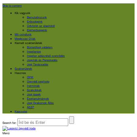
Skip to content
Kik vagyunk
Bemutatkozunk
Erősségeink
Üdvözlet az alapítótól
Elérhetőségeink
Mit csinálunk
Megbízási Díjak
Kiemelt szakterületek
Büntetőjogi védelem
Ingatlanjog
Ingatlan adásvételi szerződés
Jogviták és Pereskedés
Jogi Tanácsadás
Szakterületek
Hasznos
GYIK
Ügyvédi segítség
Iratminták
Szakcikkek
Jogi tippek
Esettanulmányok
Jogi Gyakornok Állás
ÁSZF
Kapcsolat
Search for:
Menü