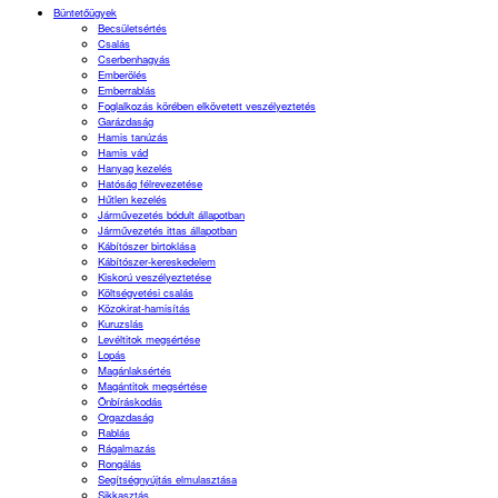
Büntetőügyek
Becsületsértés
Csalás
Cserbenhagyás
Emberölés
Emberrablás
Foglalkozás körében elkövetett veszélyeztetés
Garázdaság
Hamis tanúzás
Hamis vád
Hanyag kezelés
Hatóság félrevezetése
Hűtlen kezelés
Járművezetés bódult állapotban
Járművezetés ittas állapotban
Kábítószer birtoklása
Kábítószer-kereskedelem
Kiskorú veszélyeztetése
Költségvetési csalás
Közokirat-hamisítás
Kuruzslás
Levéltitok megsértése
Lopás
Magánlaksértés
Magántitok megsértése
Önbíráskodás
Orgazdaság
Rablás
Rágalmazás
Rongálás
Segítségnyújtás elmulasztása
Sikkasztás