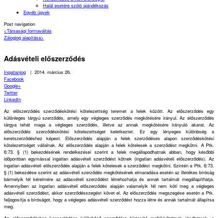
Halál esetére szóló ajándékozás
Egyéb ügyek
Post navigation
<
Társasági formaváltás
Zálogjog alapítása
>
Adásvételi előszerződés
Ingatlanjog
|
2014. március 26.
Facebook
Google+
Twitter
LinkedIn
Az előszerződés szerződéskötési kötelezettség teremet a felek között. Az előszerződés egy
különleges tárgyú szerződés, amely egy végleges szerződés megkötésére irányul. Az előszerződés
tárgya tehát maga a végleges szerződés, illetve az annak megkötésére irányuló akarat. Az
előszerződés szerződéskötési kötelezettséget keletkeztet. Ez egy lényeges különbség a
keretszerződéshez képest. Előszerződés alapján a felek szerződéses alapon szerződéskötési
kötelezettséget vállalnak. Az előszerződés alapján a felek kötelesek a szerződést megkötni. A Ptk.
6:73. § (1) bekezdésének rendelkezései szerint a felek megállapodhatnak abban, hogy későbbi
időpontban egymással ingatlan adásvételi szerződést kötnek (ingatlan adásvételi előszerződés). Az
ingatlan adásvételi előszerződés alapján a felek kötelesek a szerződést megkötni. Szintén a Ptk. 6:73.
§ (1) bekezdése szerint az adásvételi szerződés megkötésének elmaradása esetén az illetékes bíróság
bármelyik fél kérelmére az adásvételi szerződést létrehozhatja és annak tartalmát megállapíthatja.
Amennyiben az ingatlan adásvételi előszerződés alapján valamelyik fél nem köti meg a végleges
adásvételi szerződést, akkor szerződésszegést követ el. Az előszerződés megszegése esetén a Ptk.
feljogosítja a bíróságot, hogy a végleges adásvételi szerződést hozza létre és annak tartalmát állapítsa
meg.
Az előszerződéshez kapcsolódóan különböző szerződést biztosító mellékkötelmek járulhatnak, a