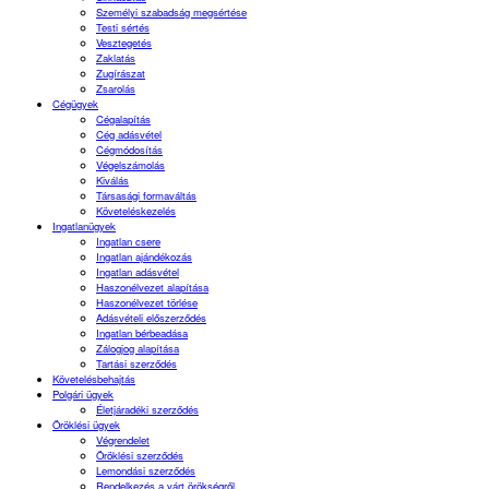
Személyi szabadság megsértése
Testi sértés
Vesztegetés
Zaklatás
Zugírászat
Zsarolás
Cégügyek
Cégalapítás
Cég adásvétel
Cégmódosítás
Végelszámolás
Kiválás
Társasági formaváltás
Követeléskezelés
Ingatlanügyek
Ingatlan csere
Ingatlan ajándékozás
Ingatlan adásvétel
Haszonélvezet alapítása
Haszonélvezet törlése
Adásvételi előszerződés
Ingatlan bérbeadása
Zálogjog alapítása
Tartási szerződés
Követelésbehajtás
Polgári ügyek
Életjáradéki szerződés
Öröklési ügyek
Végrendelet
Öröklési szerződés
Lemondási szerződés
Rendelkezés a várt örökségről