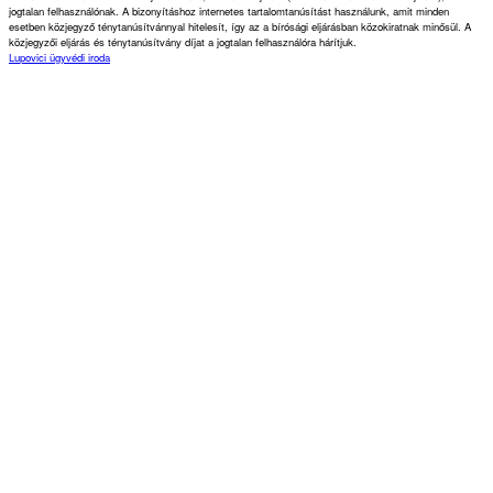
jogtalan felhasználónak. A bizonyításhoz internetes tartalomtanúsítást használunk, amit minden
esetben közjegyző ténytanúsítvánnyal hitelesít, így az a bírósági eljárásban közokiratnak minősül. A
közjegyzői eljárás és ténytanúsítvány díjat a jogtalan felhasználóra hárítjuk.
Lupovici ügyvédi iroda