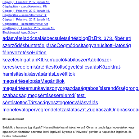
Cégjog
|
Frissitve: 2017. január 15.
Cégalapítás - szerződésminta: Kft
Cégjog
|
Frissitve: 2017. január 15.
Cégalapítás – szerződésminta: Bt
Cégjog
|
Frissitve: 2017. január 15.
Cégalapítás – szerződésminta: Kkt
Ingatlanjog
|
Frissitve: 2017. január 15.
Birtokbaadási jegyzőkönyv
adásvétel
adócsalás
becsületsértés
blog
Bt.
Btk. 373. §
bérleti
szerződés
büntetőeljárás
Cégmódosítás
gyanúsított
Hatóság
félrevezetése
Hűtlen
kezelés
ingatlan
Kft.
korrupció
kábítószer
Kábítószer-
kereskedelem
kártérítés
Költségvetési csalás
Közokirat-
hamisítás
lakásvásárlás
Levéltitok
megsértése
lopás
Magántitok
megsértése
munkaviszony
orgazdaság
rabosítás
rendőrség
rong
szabadság megsértése
sérelemdíj
testi
sértés
tettes
Társaság
vesztegetés
válás
válás
menete
válóper
végrendelet
zaklatás
Zrt.
Zugírászat
Önbíráskodá
Kövessen bennünket
Érdeklik a hasznos jogi tippek? Használható iratmintákat keres? Olvasna tanulságos jogeseteket vagy
egyszerűen tisztában szeretne lenni jogaival? Nyomja a "Követés" gombot a naprakész izgalmas és
hiteles tartalmakért.