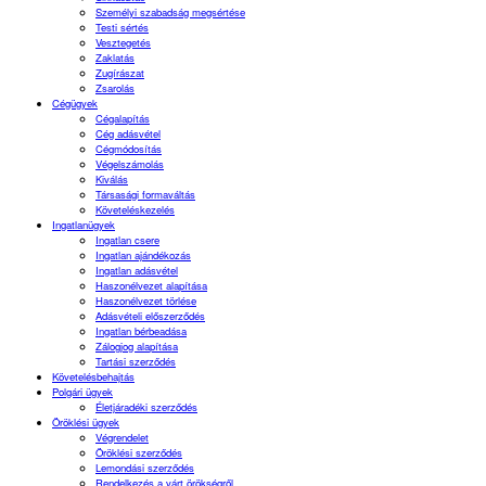
Személyi szabadság megsértése
Testi sértés
Vesztegetés
Zaklatás
Zugírászat
Zsarolás
Cégügyek
Cégalapítás
Cég adásvétel
Cégmódosítás
Végelszámolás
Kiválás
Társasági formaváltás
Követeléskezelés
Ingatlanügyek
Ingatlan csere
Ingatlan ajándékozás
Ingatlan adásvétel
Haszonélvezet alapítása
Haszonélvezet törlése
Adásvételi előszerződés
Ingatlan bérbeadása
Zálogjog alapítása
Tartási szerződés
Követelésbehajtás
Polgári ügyek
Életjáradéki szerződés
Öröklési ügyek
Végrendelet
Öröklési szerződés
Lemondási szerződés
Rendelkezés a várt örökségről