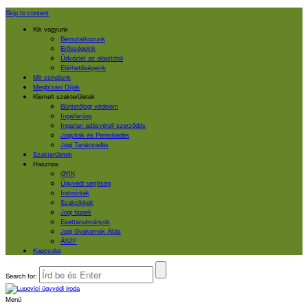
Skip to content
Kik vagyunk
Bemutatkozunk
Erősségeink
Üdvözlet az alapítótól
Elérhetőségeink
Mit csinálunk
Megbízási Díjak
Kiemelt szakterületek
Büntetőjogi védelem
Ingatlanjog
Ingatlan adásvételi szerződés
Jogviták és Pereskedés
Jogi Tanácsadás
Szakterületek
Hasznos
GYIK
Ügyvédi segítség
Iratminták
Szakcikkek
Jogi tippek
Esettanulmányok
Jogi Gyakornok Állás
ÁSZF
Kapcsolat
Search for:
Menü