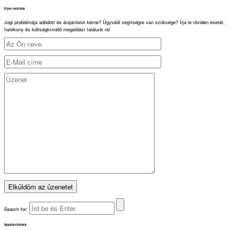
Írjon nekünk
Jogi problémája adódott és árajánlatot kérne? Ügyvédi segítségre van szüksége? Írja le röviden esetét,
hatékony és költségkímélő megoldást találunk rá!
Search for:
Szakterületek