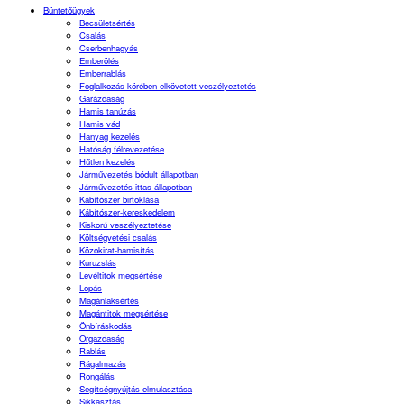
Büntetőügyek
Becsületsértés
Csalás
Cserbenhagyás
Emberölés
Emberrablás
Foglalkozás körében elkövetett veszélyeztetés
Garázdaság
Hamis tanúzás
Hamis vád
Hanyag kezelés
Hatóság félrevezetése
Hűtlen kezelés
Járművezetés bódult állapotban
Járművezetés ittas állapotban
Kábítószer birtoklása
Kábítószer-kereskedelem
Kiskorú veszélyeztetése
Költségvetési csalás
Közokirat-hamisítás
Kuruzslás
Levéltitok megsértése
Lopás
Magánlaksértés
Magántitok megsértése
Önbíráskodás
Orgazdaság
Rablás
Rágalmazás
Rongálás
Segítségnyújtás elmulasztása
Sikkasztás