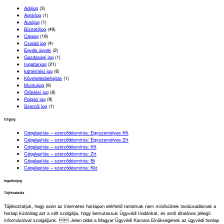
Adójog
(3)
Agrárjog
(1)
Autójog
(1)
Büntetőjog
(49)
Cégjog
(19)
Család jog
(4)
Egyéb ügyek
(2)
Gazdasági jog
(1)
Ingatlanjog
(21)
kártérítési jog
(6)
Követelésbehajtás
(1)
Munkajog
(9)
Öröklési jog
(8)
Polgári jog
(9)
Szerzői jog
(1)
Cégjog
Cégalapítás – szerződésminta: Egyszemélyes Kft
Cégalapítás – szerződésminta: Egyszemélyes Zrt
Cégalapítás – szerződésminta: Kft
Cégalapítás – szerződésminta: Zrt
Cégalapítás – szerződésminta: Bt
Cégalapítás – szerződésminta: Kkt
Ingatlanjog
Tájékoztatás
Tájékoztatjuk, hogy ezen az internetes honlapon elérhető tartalmak nem minősülnek tanácsadásnak a
honlap kizárólag azt a célt szolgálja, hogy bemutassuk Ügyvédi Irodánkat, és arról általános jellegű
információval szolgáljunk.  Jelen oldal a Magyar Ügyvédi Kamara Elnökségének az ügyvédi honlap