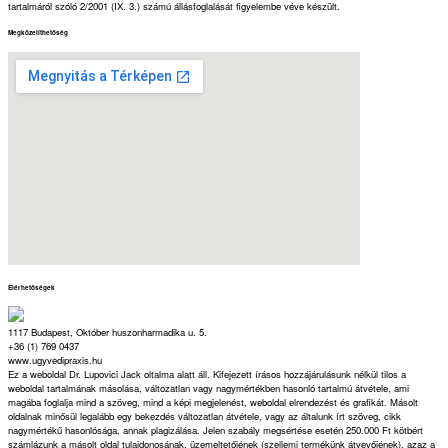
tartalmáról szóló 2/2001 (IX. 3.) számú állásfoglalását figyelembe véve készült.
Megközelíthetőség
Elérhetőségek
1117 Budapest, Október huszonharmadika u. 5.
+36 (1) 769 0437
www.ugyvedipraxis.hu
Ez a weboldal Dr. Lupovici Jack oltalma alatt áll. Kifejezett írásos hozzájárulásunk nélkül tilos a
weboldal tartalmának másolása, változatlan vagy nagymértékben hasonló tartalmú átvétele, ami
magába foglalja mind a szöveg, mind a képi megjelenést, weboldal elrendezést és grafikát. Másolt
oldalnak minősül legalább egy bekezdés változatlan átvétele, vagy az általunk írt szöveg, cikk
nagymértékű hasonlósága, annak plagizálása. Jelen szabály megsértése esetén 250.000 Ft kötbért
számlázunk a másolt oldal tulajdonosának, üzemeltetőjének (szellemi termékünk átvevőjének), azaz a