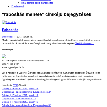
Halál esetére szóló ajándékozás
Egyéb ügyek
"rabosítás menete" címkéjű bejegyzések
Rabosítás
Büntetőjog
|
2017. január 15.
Minden gyanúsítottat, amennyiben szándékos bűncselekmény elkövetésével gyanúsítják nyomban
rabosítják is. A rabosítás a rendőrségi szakzsargonban használt fogalom.
Tovább olvasom ...
Elérhetőségek
1117 Budapest, Október huszonharmadika u. 5.
+36 (1) 769 0437
www.ugyvedipraxis.hu
Ezt a honlapot a Lupovici Ügyvédi Iroda a Budapest Ügyvédi Kamarában bejegyzett Ügyvédi Iroda
tartja fenn az ügyvédekre vonatkozó jogszabályok és belső szabályzatok szerint, melyek az
ügyféljogokra vonatkozó tájékoztatással együtt a Magyar Ügyvedi Kamara honlapján megtalálhatóak.
Iratminták
GYIK
Címkék
Cégjog
|
Frissitve: 2017. január 15.
Cégalapítás - szerződésminta: Egyszemélyes Zrt
Cégjog
|
Frissitve: 2017. január 15.
Cégalapítás - szerződésminta: Zrt
Cégjog
|
Frissitve: 2017. január 15.
Cégalapítás - szerződésminta: Egyszemélyes Kft