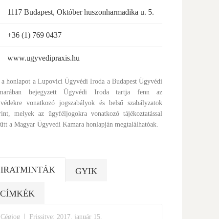
1117 Budapest, Október huszonharmadika u. 5.
+36 (1) 769 0437
www.ugyvedipraxis.hu
 a honlapot a Lupovici Ügyvédi Iroda a Budapest Ügyvédi
marában bejegyzett Ügyvédi Iroda tartja fenn az
védekre vonatkozó jogszabályok és belső szabályzatok
rint, melyek az ügyféljogokra vonatkozó tájékoztatással
ütt a Magyar Ügyvedi Kamara honlapján megtalálhatóak.
IRATMINTÁK
GYIK
CÍMKÉK
|
Cégjog
Frissitve: 2017. január 15.