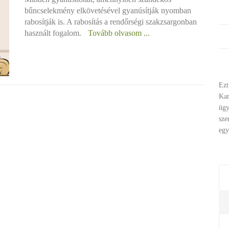
bűncselekmény elkövetésével gyanúsítják nyomban
rabosítják is. A rabosítás a rendőrségi szakzsargonban
használt fogalom.
Tovább olvasom ...
Ezt
Ka
ügy
sze
egy