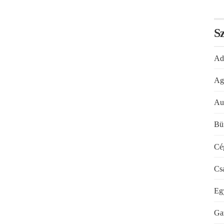
Sz
Ad
Ag
Au
Bü
Cé
Cs
Eg
Ga