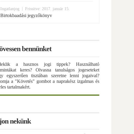
|
Ingatlanjog
Frissitve: 2017. január 15.
Birtokbaadási jegyzőkönyv
övessen bennünket
deklik a hasznos jogi tippek? Használható
atmintákat keres? Olvasna tanulságos jogeseteket
gy egyszerűen tisztában szeretne lenni jogaival?
omja a "Követés" gombot a naprakész izgalmas és
eles tartalmakért.
rjon nekünk