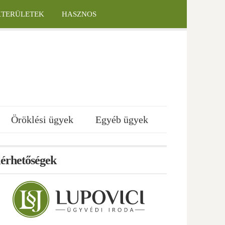
KTERÜLETEK
HASZNOS
Öröklési ügyek
Egyéb ügyek
lérhetőségek