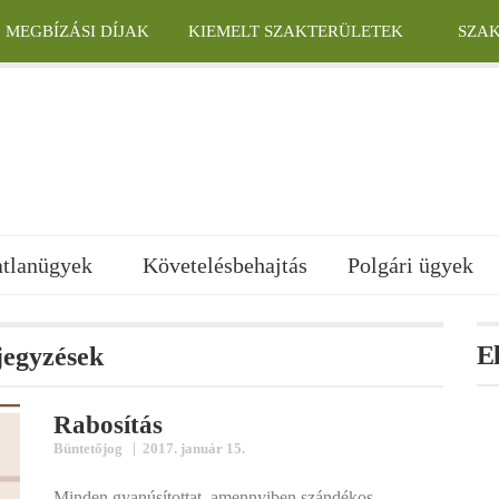
MEGBÍZÁSI DÍJAK
KIEMELT SZAKTERÜLETEK
SZA
atlanügyek
Követelésbehajtás
Polgári ügyek
E
jegyzések
Rabosítás
|
Büntetőjog
2017. január 15.
Minden gyanúsítottat, amennyiben szándékos