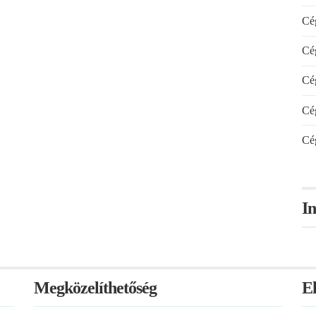
Cég
Cég
Cég
Cég
Cég
In
Megközelíthetőség
E