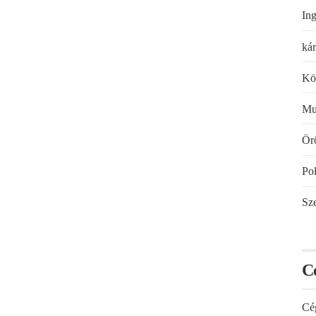
Ing
kár
Kö
Mu
Örö
Pol
Sze
C
Cé