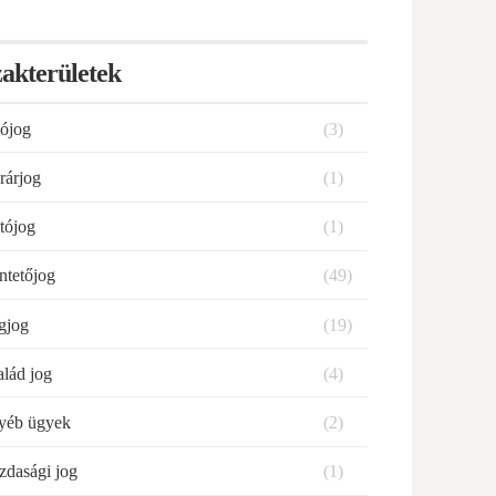
akterületek
ójog
(3)
rárjog
(1)
tójog
(1)
ntetőjog
(49)
gjog
(19)
alád jog
(4)
yéb ügyek
(2)
zdasági jog
(1)