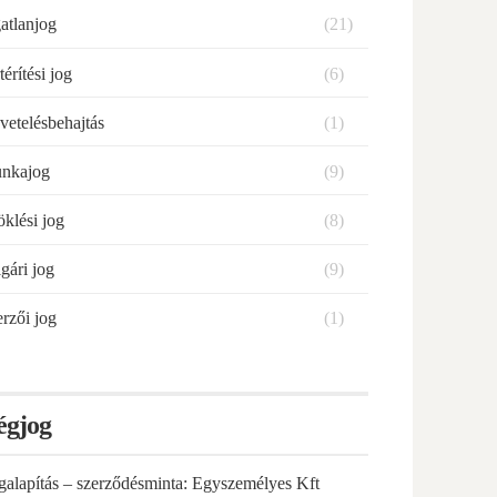
atlanjog
(21)
térítési jog
(6)
vetelésbehajtás
(1)
nkajog
(9)
klési jog
(8)
gári jog
(9)
rzői jog
(1)
égjog
galapítás – szerződésminta: Egyszemélyes Kft