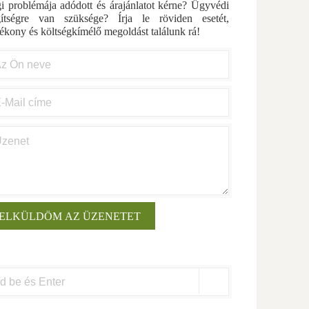
i problémája adódott és árajánlatot kérne? Ügyvédi
gítségre van szüksége? Írja le röviden esetét,
ékony és költségkímélő megoldást találunk rá!
arch
: