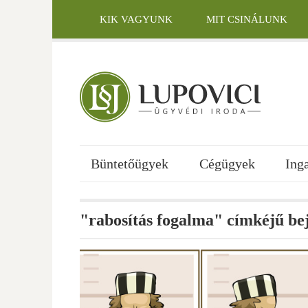
Skip
to
KIK VAGYUNK
MIT CSINÁLUNK
content
KAPCSOLAT
Büntetőügyek
Cégügyek
Ing
"rabosítás fogalma" címkéjű be