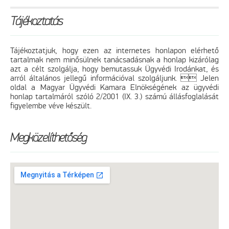
Tájékoztatás
Tájékoztatjuk, hogy ezen az internetes honlapon elérhető
tartalmak nem minősülnek tanácsadásnak a honlap kizárólag
azt a célt szolgálja, hogy bemutassuk Ügyvédi Irodánkat, és
arról általános jellegű információval szolgáljunk.  Jelen
oldal a Magyar Ügyvédi Kamara Elnökségének az ügyvédi
honlap tartalmáról szóló 2/2001 (IX. 3.) számú állásfoglalását
figyelembe véve készült.
Megközelíthetőség