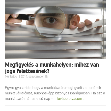
Megfigyelés a munkahelyen: mihez van
joga felettesének?
|
Munkajog
2014. szeptember 19.
Egyre gyakoribb, hogy a munkáltatók megfigyelik, ellenőrzik
munkavállalóikat, különösképp bizonyos iparágakban. Ha ezt a
munkáltató már az első nap –
Tovább olvasom ...