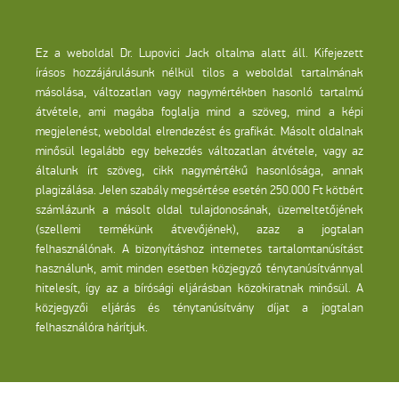
Ez a weboldal Dr. Lupovici Jack oltalma alatt áll. Kifejezett
írásos hozzájárulásunk nélkül tilos a weboldal tartalmának
másolása, változatlan vagy nagymértékben hasonló tartalmú
átvétele, ami magába foglalja mind a szöveg, mind a képi
megjelenést, weboldal elrendezést és grafikát. Másolt oldalnak
minősül legalább egy bekezdés változatlan átvétele, vagy az
általunk írt szöveg, cikk nagymértékű hasonlósága, annak
plagizálása. Jelen szabály megsértése esetén 250.000 Ft kötbért
számlázunk a másolt oldal tulajdonosának, üzemeltetőjének
(szellemi termékünk átvevőjének), azaz a jogtalan
felhasználónak. A bizonyításhoz internetes tartalomtanúsítást
használunk, amit minden esetben közjegyző ténytanúsítvánnyal
hitelesít, így az a bírósági eljárásban közokiratnak minősül. A
közjegyzői eljárás és ténytanúsítvány díjat a jogtalan
felhasználóra hárítjuk.