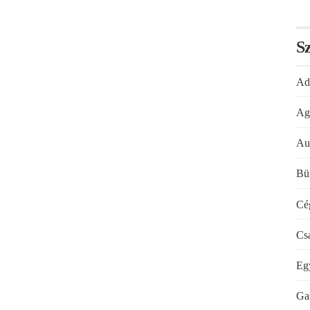
Sz
Ad
Ag
Au
Bü
Cé
Cs
Eg
Ga