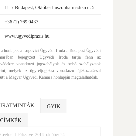
1117 Budapest, Október huszonharmadika u. 5.
+36 (1) 769 0437
www.ugyvedipraxis.hu
 a honlapot a Lupovici Ügyvédi Iroda a Budapest Ügyvédi
marában bejegyzett Ügyvédi Iroda tartja fenn az
védekre vonatkozó jogszabályok és belső szabályzatok
rint, melyek az ügyféljogokra vonatkozó tájékoztatással
ütt a Magyar Ügyvedi Kamara honlapján megtalálhatóak.
IRATMINTÁK
GYIK
CÍMKÉK
|
Cégjog
Frissitve: 2014. október 24.