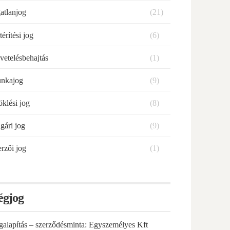
atlanjog
(21)
térítési jog
(6)
vetelésbehajtás
(1)
nkajog
(9)
klési jog
(8)
gári jog
(9)
rzői jog
(1)
égjog
galapítás – szerződésminta: Egyszemélyes Kft