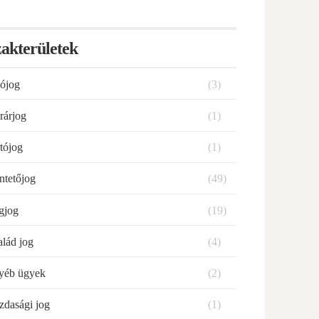
akterületek
ójog
(3)
rárjog
(1)
tójog
(1)
ntetőjog
(49)
gjog
(19)
alád jog
(4)
yéb ügyek
(2)
zdasági jog
(1)