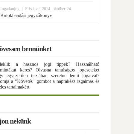
|
Ingatlanjog
Frissitve: 2014. október 24.
Birtokbaadási jegyzőkönyv
övessen bennünket
deklik a hasznos jogi tippek? Használható
atmintákat keres? Olvasna tanulságos jogeseteket
gy egyszerűen tisztában szeretne lenni jogaival?
omja a "Követés" gombot a naprakész izgalmas és
eles tartalmakért.
rjon nekünk