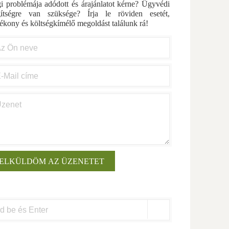
i problémája adódott és árajánlatot kérne? Ügyvédi
gítségre van szüksége? Írja le röviden esetét,
ékony és költségkímélő megoldást találunk rá!
arch
: