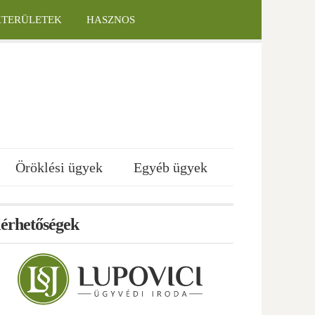
KTERÜLETEK
HASZNOS
Öröklési ügyek
Egyéb ügyek
lérhetőségek