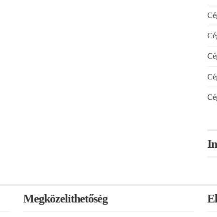
Cég
Cég
Cég
Cég
Cég
In
Megközelíthetőség
E