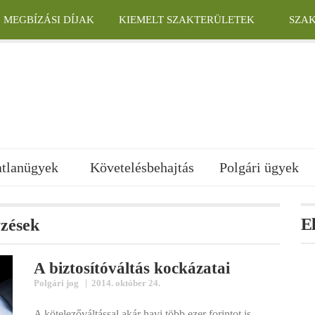
MEGBÍZÁSI DÍJAK
KIEMELT SZAKTERÜLETEK
SZA
atlanügyek
Követelésbehajtás
Polgári ügyek
E
yzések
A biztosítóváltás kockázatai
|
Polgári jog
2014. október 24.
A kötelezőváltással akár havi több ezer forintot is