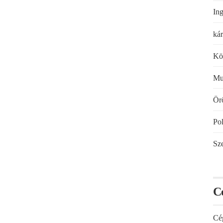
Ing
kár
Kö
Mu
Örö
Pol
Sze
C
Cé