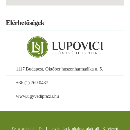
Elérhetőségek
1117 Budapest, Október huszonharmadika u. 5.
+36 (1) 769 0437
www.ugyvedipraxis.hu
Ez a weboldal Dr. Lupovici Jack oltalma alatt áll. Kifejezett