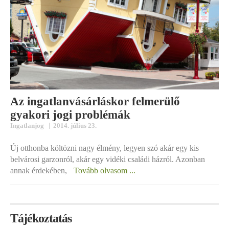
Az ingatlanvásárláskor felmerülő
gyakori jogi problémák
|
Ingatlanjog
2014. július 23.
Új otthonba költözni nagy élmény, legyen szó akár egy kis
belvárosi garzonról, akár egy vidéki családi házról. Azonban
annak érdekében,
Tovább olvasom ...
Tájékoztatás