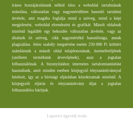
írásos hozzájárulásunk nélkül tilos a weboldal tartalmának
másolása, változatlan vagy nagymértékben hasonló tartalmú
átvétele, ami magába foglalja mind a szöveg, mind a képi
megjelenést, weboldal elrendezést és grafikát. Másolt oldalnak
minősül legalább egy bekezdés változatlan átvétele, vagy az
általunk írt szöveg, cikk nagymértékű hasonlósága, annak
plagizálása. Jelen szabály megsértése esetén 250.000 Ft kötbért
számlázunk a másolt oldal tulajdonosának, üzemeltetőjének
(szellemi termékünk átvevőjének), azaz a jogtalan
felhasználónak. A bizonyításhoz internetes tartalomtanúsítást
használunk, amit minden esetben közjegyző ténytanúsítvánnyal
hitelesít, így az a bírósági eljárásban közokiratnak minősül. A
közjegyzői eljárás és ténytanúsítvány díjat a jogtalan
felhasználóra hárítjuk.
Lupovici ügyvédi iroda