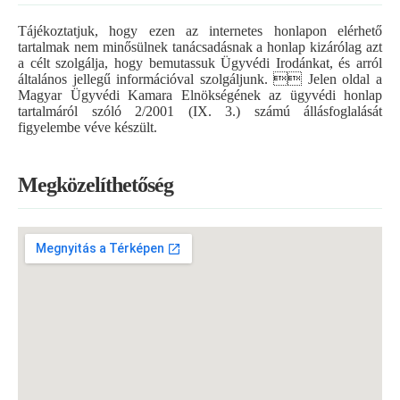
Tájékoztatjuk, hogy ezen az internetes honlapon elérhető
tartalmak nem minősülnek tanácsadásnak a honlap kizárólag azt
a célt szolgálja, hogy bemutassuk Ügyvédi Irodánkat, és arról
általános jellegű információval szolgáljunk.  Jelen oldal a
Magyar Ügyvédi Kamara Elnökségének az ügyvédi honlap
tartalmáról szóló 2/2001 (IX. 3.) számú állásfoglalását
figyelembe véve készült.
Megközelíthetőség