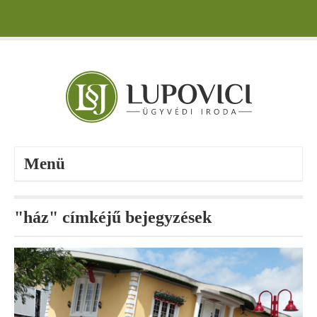
Menü
"ház" címkéjű bejegyzések