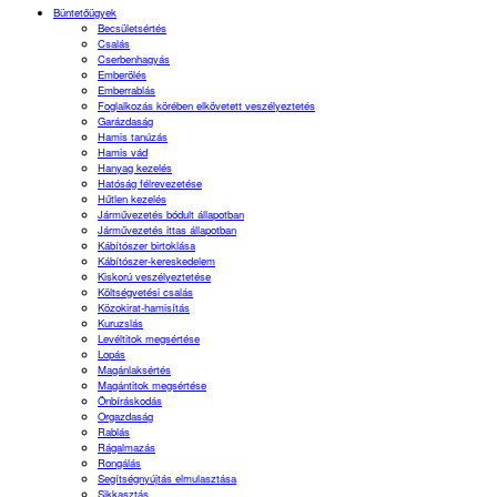
Büntetőügyek
Becsületsértés
Csalás
Cserbenhagyás
Emberölés
Emberrablás
Foglalkozás körében elkövetett veszélyeztetés
Garázdaság
Hamis tanúzás
Hamis vád
Hanyag kezelés
Hatóság félrevezetése
Hűtlen kezelés
Járművezetés bódult állapotban
Járművezetés ittas állapotban
Kábítószer birtoklása
Kábítószer-kereskedelem
Kiskorú veszélyeztetése
Költségvetési csalás
Közokirat-hamisítás
Kuruzslás
Levéltitok megsértése
Lopás
Magánlaksértés
Magántitok megsértése
Önbíráskodás
Orgazdaság
Rablás
Rágalmazás
Rongálás
Segítségnyújtás elmulasztása
Sikkasztás