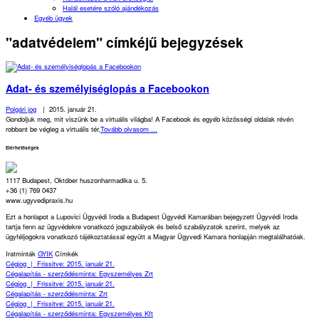
Halál esetére szóló ajándékozás
Egyéb ügyek
"adatvédelem" címkéjű bejegyzések
Adat- és személyiséglopás a Facebookon
Polgári jog
|
2015. január 21.
Gondoljuk meg, mit viszünk be a virtuális világba! A Facebook és egyéb közösségi oldalak révén
robbant be végleg a virtuális tér,
Tovább olvasom ...
Elérhetőségek
1117 Budapest, Október huszonharmadika u. 5.
+36 (1) 769 0437
www.ugyvedipraxis.hu
Ezt a honlapot a Lupovici Ügyvédi Iroda a Budapest Ügyvédi Kamarában bejegyzett Ügyvédi Iroda
tartja fenn az ügyvédekre vonatkozó jogszabályok és belső szabályzatok szerint, melyek az
ügyféljogokra vonatkozó tájékoztatással együtt a Magyar Ügyvedi Kamara honlapján megtalálhatóak.
Iratminták
GYIK
Címkék
Cégjog
|
Frissitve: 2015. január 21.
Cégalapítás - szerződésminta: Egyszemélyes Zrt
Cégjog
|
Frissitve: 2015. január 21.
Cégalapítás - szerződésminta: Zrt
Cégjog
|
Frissitve: 2015. január 21.
Cégalapítás - szerződésminta: Egyszemélyes Kft