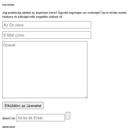
Írjon nekünk
Jogi problémája adódott és árajánlatot kérne? Ügyvédi segítségre van szüksége? Írja le röviden esetét,
hatékony és költségkímélő megoldást találunk rá!
Search for:
Szakterületek