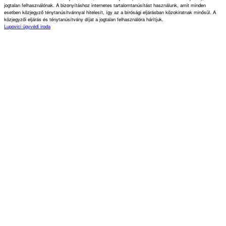
jogtalan felhasználónak. A bizonyításhoz internetes tartalomtanúsítást használunk, amit minden
esetben közjegyző ténytanúsítvánnyal hitelesít, így az a bírósági eljárásban közokiratnak minősül. A
közjegyzői eljárás és ténytanúsítvány díjat a jogtalan felhasználóra hárítjuk.
Lupovici ügyvédi iroda