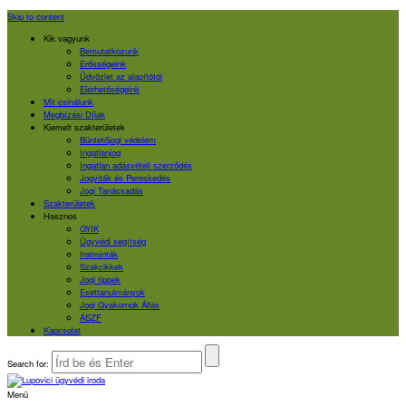
Skip to content
Kik vagyunk
Bemutatkozunk
Erősségeink
Üdvözlet az alapítótól
Elérhetőségeink
Mit csinálunk
Megbízási Díjak
Kiemelt szakterületek
Büntetőjogi védelem
Ingatlanjog
Ingatlan adásvételi szerződés
Jogviták és Pereskedés
Jogi Tanácsadás
Szakterületek
Hasznos
GYIK
Ügyvédi segítség
Iratminták
Szakcikkek
Jogi tippek
Esettanulmányok
Jogi Gyakornok Állás
ÁSZF
Kapcsolat
Search for:
Menü