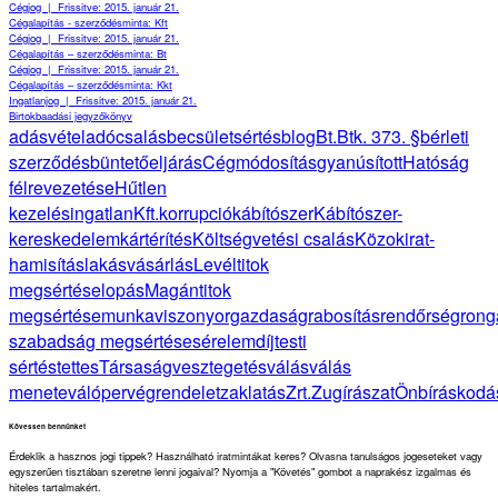
Cégjog
|
Frissitve: 2015. január 21.
Cégalapítás - szerződésminta: Kft
Cégjog
|
Frissitve: 2015. január 21.
Cégalapítás – szerződésminta: Bt
Cégjog
|
Frissitve: 2015. január 21.
Cégalapítás – szerződésminta: Kkt
Ingatlanjog
|
Frissitve: 2015. január 21.
Birtokbaadási jegyzőkönyv
adásvétel
adócsalás
becsületsértés
blog
Bt.
Btk. 373. §
bérleti
szerződés
büntetőeljárás
Cégmódosítás
gyanúsított
Hatóság
félrevezetése
Hűtlen
kezelés
ingatlan
Kft.
korrupció
kábítószer
Kábítószer-
kereskedelem
kártérítés
Költségvetési csalás
Közokirat-
hamisítás
lakásvásárlás
Levéltitok
megsértése
lopás
Magántitok
megsértése
munkaviszony
orgazdaság
rabosítás
rendőrség
rong
szabadság megsértése
sérelemdíj
testi
sértés
tettes
Társaság
vesztegetés
válás
válás
menete
válóper
végrendelet
zaklatás
Zrt.
Zugírászat
Önbíráskodá
Kövessen bennünket
Érdeklik a hasznos jogi tippek? Használható iratmintákat keres? Olvasna tanulságos jogeseteket vagy
egyszerűen tisztában szeretne lenni jogaival? Nyomja a "Követés" gombot a naprakész izgalmas és
hiteles tartalmakért.