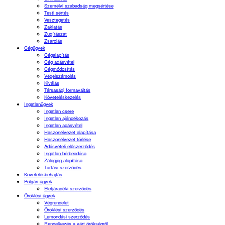
Személyi szabadság megsértése
Testi sértés
Vesztegetés
Zaklatás
Zugírászat
Zsarolás
Cégügyek
Cégalapítás
Cég adásvétel
Cégmódosítás
Végelszámolás
Kiválás
Társasági formaváltás
Követeléskezelés
Ingatlanügyek
Ingatlan csere
Ingatlan ajándékozás
Ingatlan adásvétel
Haszonélvezet alapítása
Haszonélvezet törlése
Adásvételi előszerződés
Ingatlan bérbeadása
Zálogjog alapítása
Tartási szerződés
Követelésbehajtás
Polgári ügyek
Életjáradéki szerződés
Öröklési ügyek
Végrendelet
Öröklési szerződés
Lemondási szerződés
Rendelkezés a várt örökségről