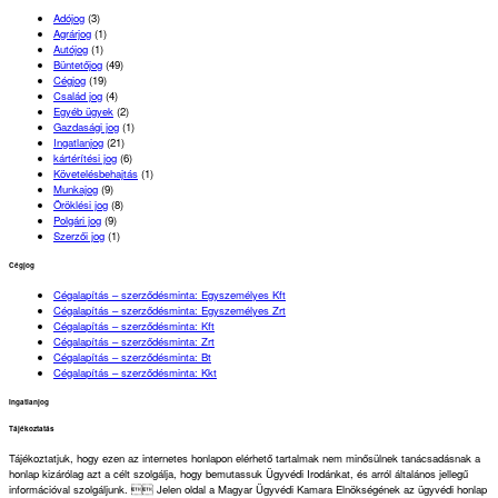
Adójog
(3)
Agrárjog
(1)
Autójog
(1)
Büntetőjog
(49)
Cégjog
(19)
Család jog
(4)
Egyéb ügyek
(2)
Gazdasági jog
(1)
Ingatlanjog
(21)
kártérítési jog
(6)
Követelésbehajtás
(1)
Munkajog
(9)
Öröklési jog
(8)
Polgári jog
(9)
Szerzői jog
(1)
Cégjog
Cégalapítás – szerződésminta: Egyszemélyes Kft
Cégalapítás – szerződésminta: Egyszemélyes Zrt
Cégalapítás – szerződésminta: Kft
Cégalapítás – szerződésminta: Zrt
Cégalapítás – szerződésminta: Bt
Cégalapítás – szerződésminta: Kkt
Ingatlanjog
Tájékoztatás
Tájékoztatjuk, hogy ezen az internetes honlapon elérhető tartalmak nem minősülnek tanácsadásnak a
honlap kizárólag azt a célt szolgálja, hogy bemutassuk Ügyvédi Irodánkat, és arról általános jellegű
információval szolgáljunk.  Jelen oldal a Magyar Ügyvédi Kamara Elnökségének az ügyvédi honlap