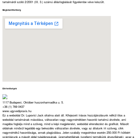
tartalmáról szóló 2/2001 (IX. 3.) számú állásfoglalását figyelembe véve készült.
Megközelíthetőség
Elérhetőségek
1117 Budapest, Október huszonharmadika u. 5.
+36 (1) 769 0437
www.ugyvedipraxis.hu
Ez a weboldal Dr. Lupovici Jack oltalma alatt áll. Kifejezett írásos hozzájárulásunk nélkül tilos a
weboldal tartalmának másolása, változatlan vagy nagymértékben hasonló tartalmú átvétele, ami
magába foglalja mind a szöveg, mind a képi megjelenést, weboldal elrendezést és grafikát. Másolt
oldalnak minősül legalább egy bekezdés változatlan átvétele, vagy az általunk írt szöveg, cikk
nagymértékű hasonlósága, annak plagizálása. Jelen szabály megsértése esetén 250.000 Ft kötbért
számlázunk a másolt oldal tulajdonosának, üzemeltetőjének (szellemi termékünk átvevőjének), azaz a