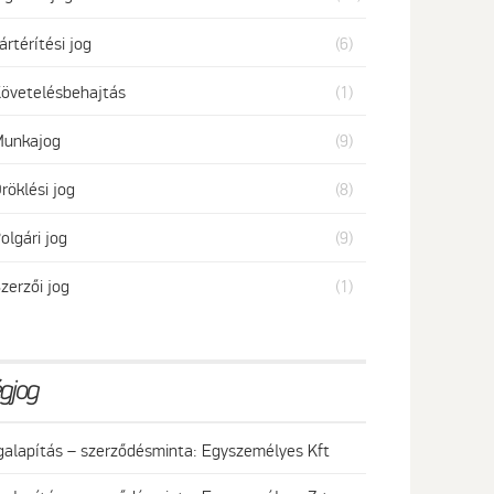
ártérítési jog
(6)
övetelésbehajtás
(1)
unkajog
(9)
röklési jog
(8)
olgári jog
(9)
zerzői jog
(1)
gjog
galapítás – szerződésminta: Egyszemélyes Kft