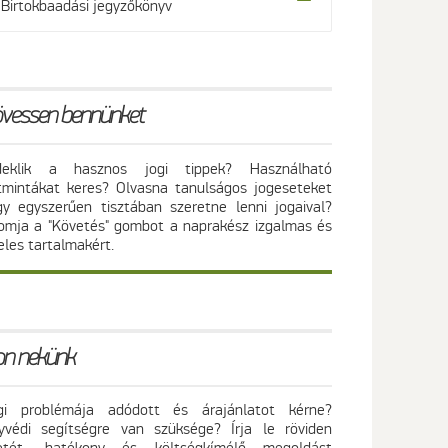
Birtokbaadási jegyzőkönyv
vessen bennünket
deklik a hasznos jogi tippek? Használható
atmintákat keres? Olvasna tanulságos jogeseteket
gy egyszerűen tisztában szeretne lenni jogaival?
omja a "Követés" gombot a naprakész izgalmas és
eles tartalmakért.
jon nekünk
gi problémája adódott és árajánlatot kérne?
yvédi segítségre van szüksége? Írja le röviden
etét, hatékony és költségkímélő megoldást