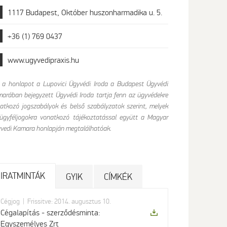
1117 Budapest, Október huszonharmadika u. 5.
+36 (1) 769 0437
www.ugyvedipraxis.hu
 a honlapot a Lupovici Ügyvédi Iroda a Budapest Ügyvédi
arában bejegyzett Ügyvédi Iroda tartja fenn az ügyvédekre
atkozó jogszabályok és belső szabályzatok szerint, melyek
ügyféljogokra vonatkozó tájékoztatással együtt a Magyar
vedi Kamara honlapján megtalálhatóak.
IRATMINTÁK
GYIK
CÍMKÉK
|
Cégjog
Frissitve: 2014. augusztus 10.
Cégalapítás - szerződésminta:
Egyszemélyes Zrt