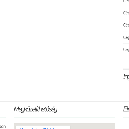
Cé
Cé
Cé
Cé
Cé
In
Megközelíthetőség
El
pon