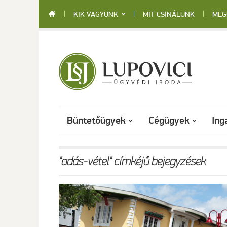
Skip
to
KIK VAGYUNK
MIT CSINÁLUNK
MEG
content
Büntetőügyek
Cégügyek
Ing
"adás-vétel" címkéjű bejegyzések