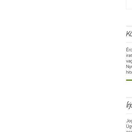
Kö
Ér
ir
va
Ny
hit
Ír
Jo
Üg
es