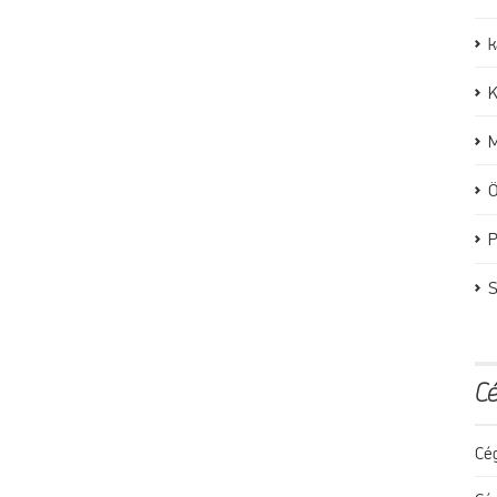
k
K
M
Ö
P
S
Cé
Cé