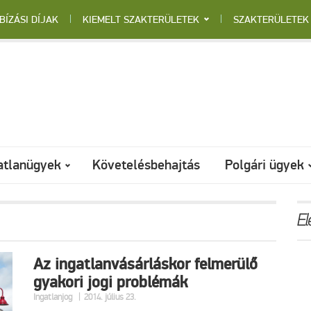
BÍZÁSI DÍJAK
KIEMELT SZAKTERÜLETEK
SZAKTERÜLETEK
atlanügyek
Követelésbehajtás
Polgári ügyek
El
Az ingatlanvásárláskor felmerülő
gyakori jogi problémák
|
Ingatlanjog
2014. július 23.