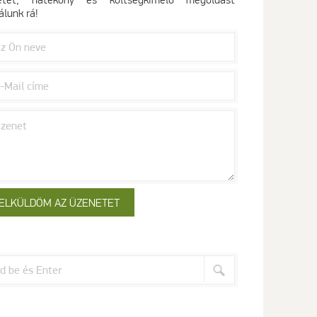
álunk rá!
arch
: