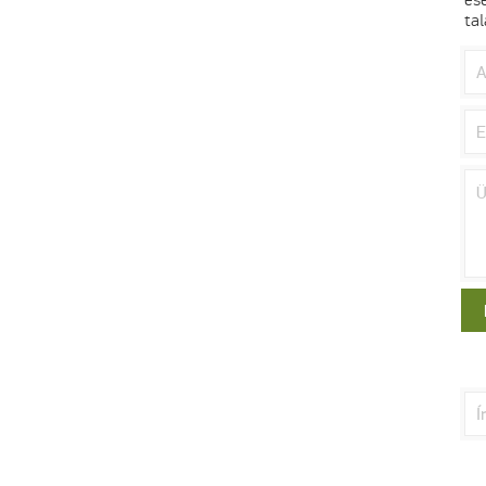
tal
Se
for