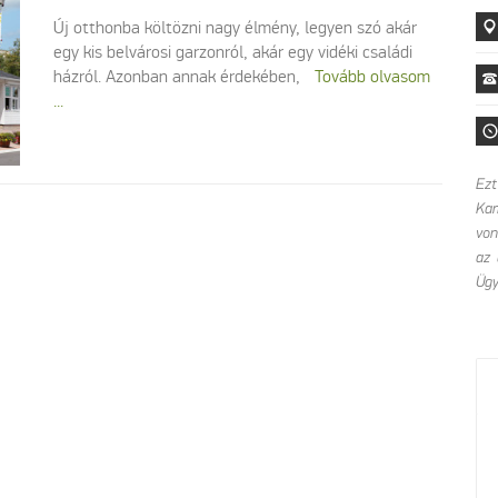
Új otthonba költözni nagy élmény, legyen szó akár
egy kis belvárosi garzonról, akár egy vidéki családi
házról. Azonban annak érdekében,
Tovább olvasom
...
Ezt
Kam
von
az 
Ügy