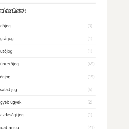
akterületek
dójog
(3)
grárjog
(1)
utójog
(1)
üntetőjog
(49)
égjog
(19)
salád jog
(4)
gyéb ügyek
(2)
azdasági jog
(1)
ngatlanjog
(21)