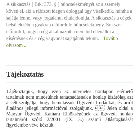
A sikkasztás [ Btk. 373. § ] bűncselekményét az a személy
követi el, aki a rábízott idegen dologgal úgy viselkedik, mintha a
sajátja lenne, vagy jogtalanul eltulajdonítja. A sikkasztás a cégek
belső életében gyakran előforduló bűncselekmény. Sokszor
előfordul, hogy a cég alkalmazottja nem tud ellenállni a
kísértésnek és a cég vagyonát sajátjának tekinti.
Tovább
olvasom ...
Tájékoztatás
Tájékoztatjuk, hogy ezen az internetes honlapon elérhető
tartalmak nem minősülnek tanácsadásnak a honlap kizárólag azt
a célt szolgálja, hogy bemutassuk Ügyvédi Irodánkat, és arról
általános jellegű információval szolgáljunk.  Jelen oldal a
Magyar Ügyvédi Kamara Elnökségének az ügyvédi honlap
tartalmáról szóló 2/2001 (IX. 3.) számú állásfoglalását
figyelembe véve készült.