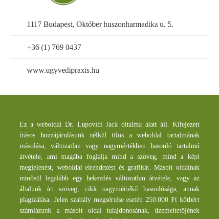
1117 Budapest, Október huszonharmadika u. 5.
+36 (1) 769 0437
www.ugyvedipraxis.hu
Ez a weboldal Dr. Lupovici Jack oltalma alatt áll. Kifejezett
írásos hozzájárulásunk nélkül tilos a weboldal tartalmának
másolása, változatlan vagy nagymértékben hasonló tartalmú
átvétele, ami magába foglalja mind a szöveg, mind a képi
megjelenést, weboldal elrendezést és grafikát. Másolt oldalnak
minősül legalább egy bekezdés változatlan átvétele, vagy az
általunk írt szöveg, cikk nagymértékű hasonlósága, annak
plagizálása. Jelen szabály megsértése esetén 250.000 Ft kötbért
számlázunk a másolt oldal tulajdonosának, üzemeltetőjének