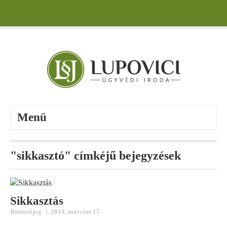
Menü
"sikkasztó" címkéjű bejegyzések
Sikkasztás
|
Büntetőjog
2014. március 17.