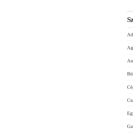
Sz
Ad
Ag
Au
Bü
Cé
Cs
Eg
Ga