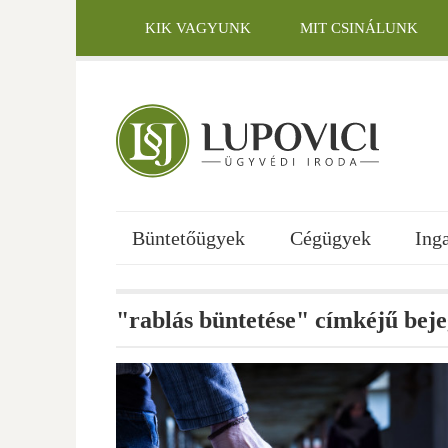
Skip
to
KIK VAGYUNK
MIT CSINÁLUNK
content
KAPCSOLAT
Büntetőügyek
Cégügyek
Ing
"rablás büntetése" címkéjű bej