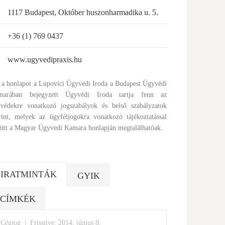
1117 Budapest, Október huszonharmadika u. 5.
+36 (1) 769 0437
www.ugyvedipraxis.hu
 a honlapot a Lupovici Ügyvédi Iroda a Budapest Ügyvédi
marában bejegyzett Ügyvédi Iroda tartja fenn az
védekre vonatkozó jogszabályok és belső szabályzatok
rint, melyek az ügyféljogokra vonatkozó tájékoztatással
ütt a Magyar Ügyvedi Kamara honlapján megtalálhatóak.
IRATMINTÁK
GYIK
CÍMKÉK
|
Cégjog
Frissitve: 2014. június 8.