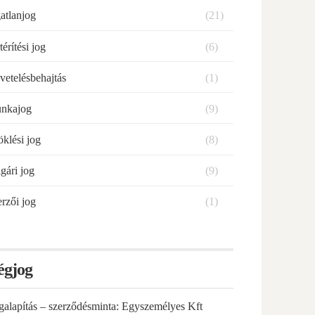
atlanjog
(21)
térítési jog
(6)
vetelésbehajtás
(1)
nkajog
(9)
klési jog
(8)
gári jog
(9)
rzői jog
(1)
égjog
galapítás – szerződésminta: Egyszemélyes Kft