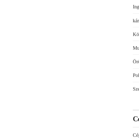
Ing
kár
Kö
Mu
Örö
Pol
Sze
C
Cé