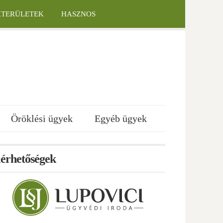
KTERÜLETEK
HASZNOS
Öröklési ügyek
Egyéb ügyek
lérhetőségek