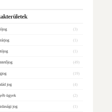
akterületek
ójog
(3)
rárjog
(1)
tójog
(1)
ntetőjog
(49)
gjog
(19)
alád jog
(4)
yéb ügyek
(2)
zdasági jog
(1)