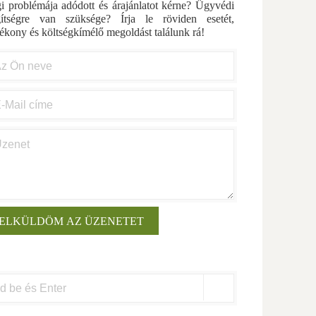
i problémája adódott és árajánlatot kérne? Ügyvédi
gítségre van szüksége? Írja le röviden esetét,
ékony és költségkímélő megoldást találunk rá!
arch
: