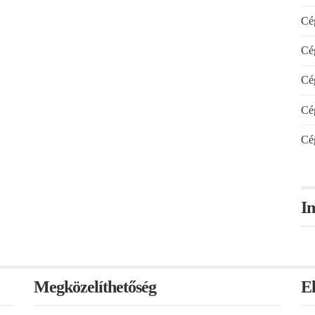
Cég
Cég
Cég
Cég
Cég
In
Megközelíthetőség
E