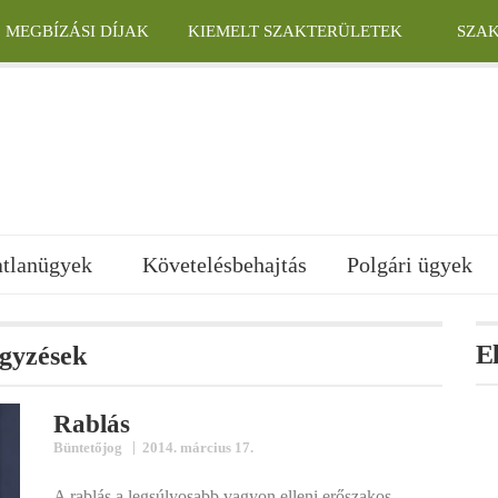
MEGBÍZÁSI DÍJAK
KIEMELT SZAKTERÜLETEK
SZA
atlanügyek
Követelésbehajtás
Polgári ügyek
E
egyzések
Rablás
|
Büntetőjog
2014. március 17.
A rablás a legsúlyosabb vagyon elleni erőszakos