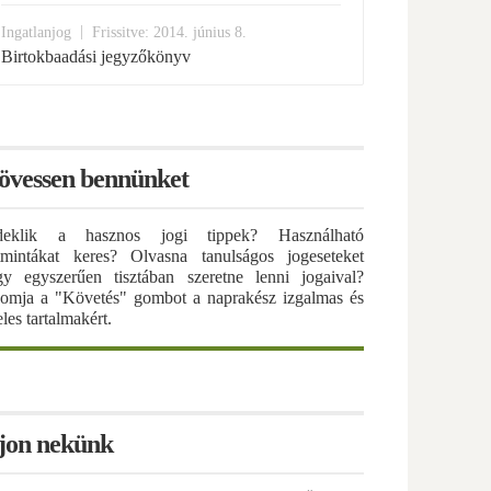
|
Ingatlanjog
Frissitve: 2014. június 8.
Birtokbaadási jegyzőkönyv
övessen bennünket
deklik a hasznos jogi tippek? Használható
atmintákat keres? Olvasna tanulságos jogeseteket
gy egyszerűen tisztában szeretne lenni jogaival?
omja a "Követés" gombot a naprakész izgalmas és
eles tartalmakért.
rjon nekünk