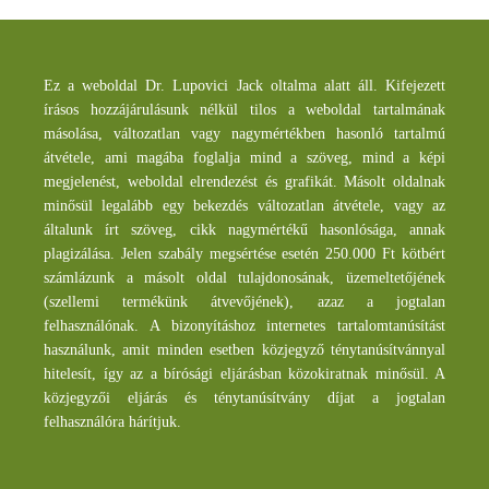
Ez a weboldal Dr. Lupovici Jack oltalma alatt áll. Kifejezett
írásos hozzájárulásunk nélkül tilos a weboldal tartalmának
másolása, változatlan vagy nagymértékben hasonló tartalmú
átvétele, ami magába foglalja mind a szöveg, mind a képi
megjelenést, weboldal elrendezést és grafikát. Másolt oldalnak
minősül legalább egy bekezdés változatlan átvétele, vagy az
általunk írt szöveg, cikk nagymértékű hasonlósága, annak
plagizálása. Jelen szabály megsértése esetén 250.000 Ft kötbért
számlázunk a másolt oldal tulajdonosának, üzemeltetőjének
(szellemi termékünk átvevőjének), azaz a jogtalan
felhasználónak. A bizonyításhoz internetes tartalomtanúsítást
használunk, amit minden esetben közjegyző ténytanúsítvánnyal
hitelesít, így az a bírósági eljárásban közokiratnak minősül. A
közjegyzői eljárás és ténytanúsítvány díjat a jogtalan
felhasználóra hárítjuk.