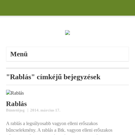
Menü
"Rablás" címkéjű bejegyzések
Rablás
|
Büntetőjog
2014. március 17.
A rablás a legsúlyosabb vagyon elleni erőszakos
bűncselekmény. A rablás a Btk. vagyon elleni erőszakos