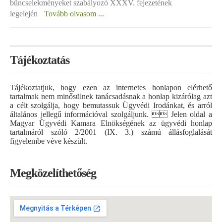
bűncselekményeket szabályozó XXXV. fejezetének
legelején
Tovább olvasom ...
Tájékoztatás
Tájékoztatjuk, hogy ezen az internetes honlapon elérhető
tartalmak nem minősülnek tanácsadásnak a honlap kizárólag azt
a célt szolgálja, hogy bemutassuk Ügyvédi Irodánkat, és arról
általános jellegű információval szolgáljunk.  Jelen oldal a
Magyar Ügyvédi Kamara Elnökségének az ügyvédi honlap
tartalmáról szóló 2/2001 (IX. 3.) számú állásfoglalását
figyelembe véve készült.
Megközelíthetőség