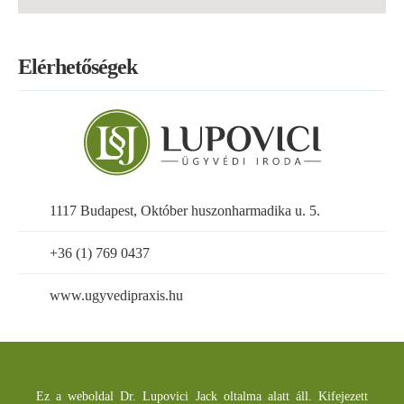
Elérhetőségek
1117 Budapest, Október huszonharmadika u. 5.
+36 (1) 769 0437
www.ugyvedipraxis.hu
Ez a weboldal Dr. Lupovici Jack oltalma alatt áll. Kifejezett