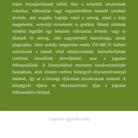
írásos hozzájárulásunk nélkül tilos a weboldal tartalmának
másolása, változatlan vagy nagymértékben hasonló tartalmú
átvétele, ami magába foglalja mind a szöveg, mind a képi
megjelenést, weboldal elrendezést és grafikát. Másolt oldalnak
minősül legalább egy bekezdés változatlan átvétele, vagy az
általunk írt szöveg, cikk nagymértékű hasonlósága, annak
plagizálása. Jelen szabály megsértése esetén 250.000 Ft kötbért
számlázunk a másolt oldal tulajdonosának, üzemeltetőjének
(szellemi termékünk átvevőjének), azaz a jogtalan
felhasználónak. A bizonyításhoz internetes tartalomtanúsítást
használunk, amit minden esetben közjegyző ténytanúsítvánnyal
hitelesít, így az a bírósági eljárásban közokiratnak minősül. A
közjegyzői eljárás és ténytanúsítvány díjat a jogtalan
felhasználóra hárítjuk.
Lupovici ügyvédi iroda