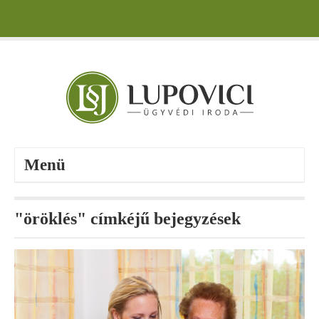
Menü
"öröklés" címkéjű bejegyzések