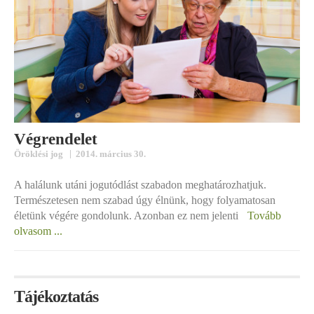
Végrendelet
|
Öröklési jog
2014. március 30.
A halálunk utáni jogutódlást szabadon meghatározhatjuk.
Természetesen nem szabad úgy élnünk, hogy folyamatosan
életünk végére gondolunk. Azonban ez nem jelenti
Tovább
olvasom ...
Tájékoztatás