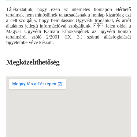
Tájékoztatjuk, hogy ezen az internetes honlapon elérhető
tartalmak nem minősülnek tanácsadásnak a honlap kizárólag azt
a célt szolgálja, hogy bemutassuk Ügyvédi Irodánkat, és arról
általános jellegű információval szolgáljunk.  Jelen oldal a
Magyar Ügyvédi Kamara Elnökségének az ügyvédi honlap
tartalmáról szóló 2/2001 (IX. 3.) számú állásfoglalását
figyelembe véve készült.
Megközelíthetőség