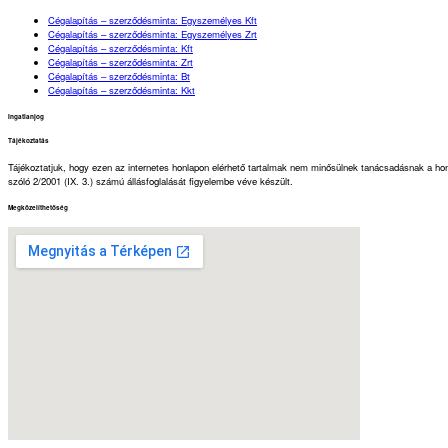
Cégalapítás – szerződésminta: Egyszemélyes Kft
Cégalapítás – szerződésminta: Egyszemélyes Zrt
Cégalapítás – szerződésminta: Kft
Cégalapítás – szerződésminta: Zrt
Cégalapítás – szerződésminta: Bt
Cégalapítás – szerződésminta: Kkt
Ingatlanjog
Tájékoztatás
Tájékoztatjuk, hogy ezen az internetes honlapon elérhető tartalmak nem minősülnek tanácsadásnak a honl
szóló 2/2001 (IX. 3.) számú állásfoglalását figyelembe véve készült.
Megközelíthetőség