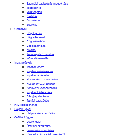
Személyi szabadság megsértése
Testi sértés
Vesztegetés
Zaklatás
Zugírászat
Zsarolás
Cégügyek
Cégalapítás
Cég adásvétel
Cégmódosítás
Végelszámolás
Kiválás
Társasági formaváltás
Követeléskezelés
Ingatlanügyek
Ingatlan csere
Ingatlan ajándékozás
Ingatlan adásvétel
Haszonélvezet alapítása
Haszonélvezet törlése
Adásvételi előszerződés
Ingatlan bérbeadása
Zálogjog alapítása
Tartási szerződés
Követelésbehajtás
Polgári ügyek
Életjáradéki szerződés
Öröklési ügyek
Végrendelet
Öröklési szerződés
Lemondási szerződés
Rendelkezés a várt örökségről