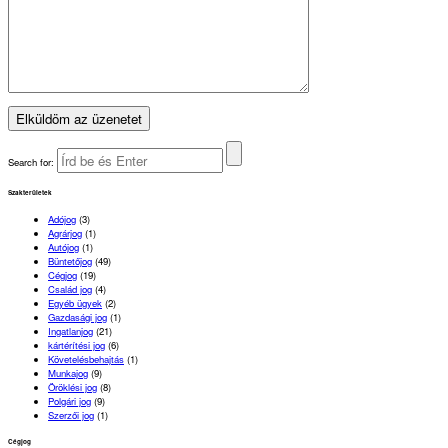
Search for:
Szakterületek
Adójog
(3)
Agrárjog
(1)
Autójog
(1)
Büntetőjog
(49)
Cégjog
(19)
Család jog
(4)
Egyéb ügyek
(2)
Gazdasági jog
(1)
Ingatlanjog
(21)
kártérítési jog
(6)
Követelésbehajtás
(1)
Munkajog
(9)
Öröklési jog
(8)
Polgári jog
(9)
Szerzői jog
(1)
Cégjog