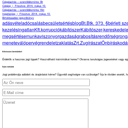
Cégalapítás – szerződésminta: Bt
Cégjog
|
Frissitve: 2014. május 10.
Cégalapítás – szerződésminta: Kkt
Ingatlanjog
|
Frissitve: 2014. május 10.
Birtokbaadási jegyzőkönyv
adásvétel
adócsalás
becsületsértés
blog
Bt.
Btk. 373. §
bérleti s
kezelés
ingatlan
Kft.
korrupció
kábítószer
Kábítószer-kereskedel
megsértése
munkaviszony
orgazdaság
rabosítás
rendőrség
rong
menete
válóper
végrendelet
zaklatás
Zrt.
Zugírászat
Önbíráskodá
Kövessen bennünket
Érdeklik a hasznos jogi tippek? Használható iratmintákat keres? Olvasna tanulságos jogeseteket vagy eg
Írjon nekünk
Jogi problémája adódott és árajánlatot kérne? Ügyvédi segítségre van szüksége? Írja le röviden esetét, 