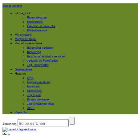
Skip to content
Kik vagyunk
Bemutatkozunk
Erősségeink
Üdvözlet az alapítótól
Elérhetőségeink
Mit csinálunk
Megbízási Díjak
Kiemelt szakterületek
Büntetőjogi védelem
Ingatlanjog
Ingatlan adásvételi szerződés
Jogviták és Pereskedés
Jogi Tanácsadás
Szakterületek
Hasznos
GYIK
Ügyvédi segítség
Iratminták
Szakcikkek
Jogi tippek
Esettanulmányok
Jogi Gyakornok Állás
ÁSZF
Kapcsolat
Search for:
Menü