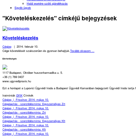
Halál esetére szóló ajándékozás
Egyéb ügyek
"Követeléskezelés" címkéjű bejegyzések
Követeléskezelés
Cégjog
|
2014. február 10.
Cége követeléseit szakszerűen és gyorsan behajtjuk.
Tovább olvasom ...
Elérhetőségek
1117 Budapest, Október huszonharmadika u. 5.
+36 (1) 769 0437
www.ugyvedipraxis.hu
Ezt a honlapot a Lupovici Ügyvédi Iroda a Budapest Ügyvédi Kamarában bejegyzett Ügyvédi Iroda tartja
Iratminták
GYIK
Címkék
Cégjog
|
Frissitve: 2014. május 10.
Cégalapítás - szerződésminta: Egyszemélyes Zrt
Cégjog
|
Frissitve: 2014. május 10.
Cégalapítás - szerződésminta: Zrt
Cégjog
|
Frissitve: 2014. május 10.
Cégalapítás - szerződésminta: Egyszemélyes Kft
Cégjog
|
Frissitve: 2014. május 10.
Cégalapítás - szerződésminta: Kft
Cégjog
|
Frissitve: 2014. május 10.