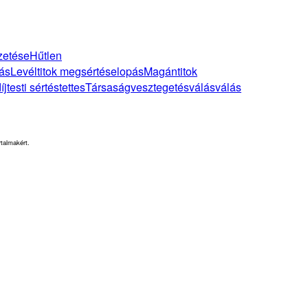
zetése
Hűtlen
ás
Levéltitok megsértése
lopás
Magántitok
íj
testi sértés
tettes
Társaság
vesztegetés
válás
válás
rtalmakért.