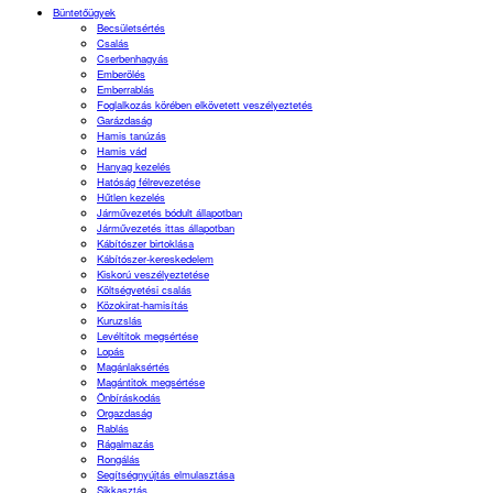
Büntetőügyek
Becsületsértés
Csalás
Cserbenhagyás
Emberölés
Emberrablás
Foglalkozás körében elkövetett veszélyeztetés
Garázdaság
Hamis tanúzás
Hamis vád
Hanyag kezelés
Hatóság félrevezetése
Hűtlen kezelés
Járművezetés bódult állapotban
Járművezetés ittas állapotban
Kábítószer birtoklása
Kábítószer-kereskedelem
Kiskorú veszélyeztetése
Költségvetési csalás
Közokirat-hamisítás
Kuruzslás
Levéltitok megsértése
Lopás
Magánlaksértés
Magántitok megsértése
Önbíráskodás
Orgazdaság
Rablás
Rágalmazás
Rongálás
Segítségnyújtás elmulasztása
Sikkasztás