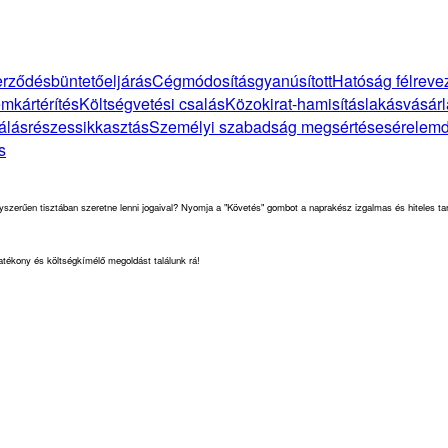
zerződés
büntetőeljárás
Cégmódosítás
gyanúsított
Hatóság félreve
em
kártérítés
Költségvetési csalás
Közokirat-hamisítás
lakásvásárl
álás
részes
sikkasztás
Személyi szabadság megsértése
sérelemd
s
yszerűen tisztában szeretne lenni jogaival? Nyomja a "Követés" gombot a naprakész izgalmas és hiteles ta
hatékony és költségkímélő megoldást találunk rá!