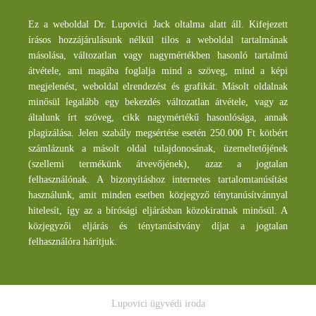
Ez a weboldal Dr. Lupovici Jack oltalma alatt áll. Kifejezett
írásos hozzájárulásunk nélkül tilos a weboldal tartalmának
másolása, változatlan vagy nagymértékben hasonló tartalmú
átvétele, ami magába foglalja mind a szöveg, mind a képi
megjelenést, weboldal elrendezést és grafikát. Másolt oldalnak
minősül legalább egy bekezdés változatlan átvétele, vagy az
általunk írt szöveg, cikk nagymértékű hasonlósága, annak
plagizálása. Jelen szabály megsértése esetén 250.000 Ft kötbért
számlázunk a másolt oldal tulajdonosának, üzemeltetőjének
(szellemi termékünk átvevőjének), azaz a jogtalan
felhasználónak. A bizonyításhoz internetes tartalomtanúsítást
használunk, amit minden esetben közjegyző ténytanúsítvánnyal
hitelesít, így az a bírósági eljárásban közokiratnak minősül. A
közjegyzői eljárás és ténytanúsítvány díjat a jogtalan
felhasználóra hárítjuk.
Lupovici ügyvédi iroda