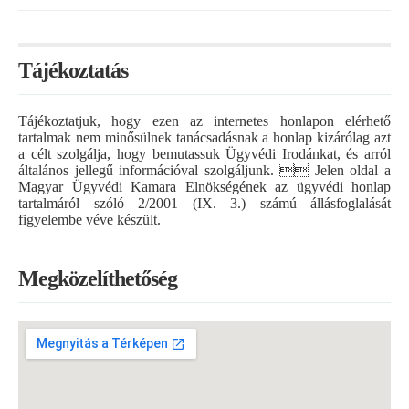
Tájékoztatás
Tájékoztatjuk, hogy ezen az internetes honlapon elérhető
tartalmak nem minősülnek tanácsadásnak a honlap kizárólag azt
a célt szolgálja, hogy bemutassuk Ügyvédi Irodánkat, és arról
általános jellegű információval szolgáljunk.  Jelen oldal a
Magyar Ügyvédi Kamara Elnökségének az ügyvédi honlap
tartalmáról szóló 2/2001 (IX. 3.) számú állásfoglalását
figyelembe véve készült.
Megközelíthetőség