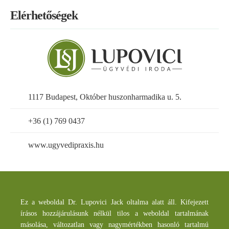
Elérhetőségek
1117 Budapest, Október huszonharmadika u. 5.
+36 (1) 769 0437
www.ugyvedipraxis.hu
Ez a weboldal Dr. Lupovici Jack oltalma alatt áll. Kifejezett
írásos hozzájárulásunk nélkül tilos a weboldal tartalmának
másolása, változatlan vagy nagymértékben hasonló tartalmú