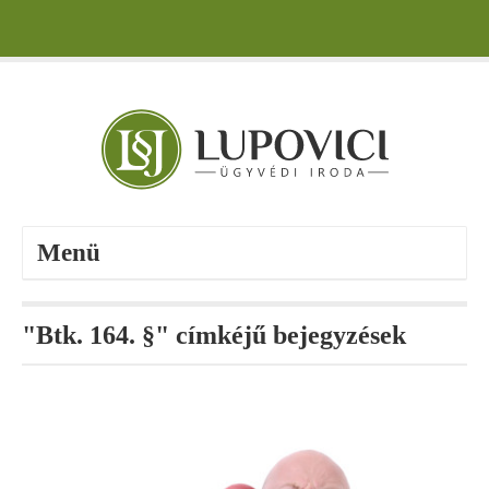
Menü
"Btk. 164. §" címkéjű bejegyzések