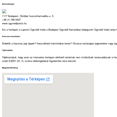
Elérhetőségek
1117 Budapest, Október huszonharmadika u. 5.
+36 (1) 769 0437
www.ugyvedipraxis.hu
Ezt a honlapot a Lupovici Ügyvédi Iroda a Budapest Ügyvédi Kamarában bejegyzett Ügyvédi Iroda tartja
Kövessen bennünket
Érdeklik a hasznos jogi tippek? Használható iratmintákat keres? Olvasna tanulságos jogeseteket vagy eg
Tájékoztatás
Tájékoztatjuk, hogy ezen az internetes honlapon elérhető tartalmak nem minősülnek tanácsadásnak a honl
szóló 2/2001 (IX. 3.) számú állásfoglalását figyelembe véve készült.
Megközelíthetőség