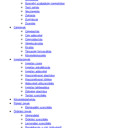
Személyi szabadság megsértése
Testi sértés
Vesztegetés
Zaklatás
Zugírászat
Zsarolás
Cégügyek
Cégalapítás
Cég adásvétel
Cégmódosítás
Végelszámolás
Kiválás
Társasági formaváltás
Követeléskezelés
Ingatlanügyek
Ingatlan csere
Ingatlan ajándékozás
Ingatlan adásvétel
Haszonélvezet alapítása
Haszonélvezet törlése
Adásvételi előszerződés
Ingatlan bérbeadása
Zálogjog alapítása
Tartási szerződés
Követelésbehajtás
Polgári ügyek
Életjáradéki szerződés
Öröklési ügyek
Végrendelet
Öröklési szerződés
Lemondási szerződés
Rendelkezés a várt örökségről