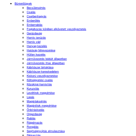
Büntetőügyek
Becsületsértés
Csalás
Cserbenhagyás
Emberölés
Emberrablás
Foglalkozás körében elkövetett veszélyeztetés
Garázdaság
Hamis tanúzás
Hamis vád
Hanyag kezelés
Hatóság félrevezetése
Hűtlen kezelés
Járművezetés bódult állapotban
Járművezetés ittas állapotban
Kábítószer birtoklása
Kábítószer-kereskedelem
Kiskorú veszélyeztetése
Költségvetési csalás
Közokirat-hamisítás
Kuruzslás
Levéltitok megsértése
Lopás
Magánlaksértés
Magántitok megsértése
Önbíráskodás
Orgazdaság
Rablás
Rágalmazás
Rongálás
Segítségnyújtás elmulasztása
Sikkasztás