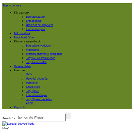
Skip to content
Kik vagyunk
Bemutatkozunk
Erősségeink
Üdvözlet az alapítótól
Elérhetőségeink
Mit csinálunk
Megbízási Díjak
Kiemelt szakterületek
Büntetőjogi védelem
Ingatlanjog
Ingatlan adásvételi szerződés
Jogviták és Pereskedés
Jogi Tanácsadás
Szakterületek
Hasznos
GYIK
Ügyvédi segítség
Iratminták
Szakcikkek
Jogi tippek
Esettanulmányok
Jogi Gyakornok Állás
ÁSZF
Kapcsolat
Search for:
Menü