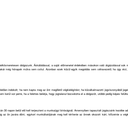
lkiismeretesen dolgozunk. Áskálódással, a saját előmenetel érdekében másokon való átgázolással sok mu
e akár még hónapok múlva sem csitul. Azonban ezek közül egyik megoldás sem célravezető; ha úgy érzi, j
lően indokolt; ha nem kapta meg az önt megillető végkielégítést; ha közalkalmazotti jogviszonyából jogell
 kerül sor perre, ha a felettes belátja, hogy jogtalanul bocsátotta el a dolgozót, utóbbi pedig képes felül
 30 napon belül elő kell terjeszteni a munkaügyi bíróságnál. Amennyiben tapasztalt jogászaink kezébe adja
ág az ön javára dönt, egykori munkáltatójának meg kell térítenie az önnek okozott kárt, kifizetnie a vég