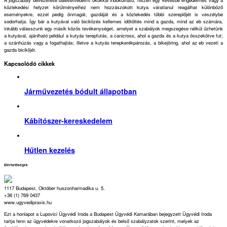
A jogszabály bevezetése balesetvédelmi okokkal indokolható; hiszen egy kevésbé engedelmes vagy a
közlekedési helyzet körülményeihez nem hozzászokott kutya váratlanul reagálhat különböző
eseményekre, ezzel pedig önmagát, gazdáját és a közlekedés többi szereplőjét is veszélybe
sodorhatja. Így bár a kutyával való biciklizés kellemes időtöltés mind a gazda, mind az eb számára,
inkább válasszunk egy másik közös tevékenységet, amelyet a szabályok megszegése nélkül űzhetünk
a kutyával, ajánlható például a kutyás terepfutás, a canicross, ahol a gazda és a kutya összekötve fut;
a szánhúzás vagy a fogathajtás; illetve a kutyás terepkerékpározás, a bikejöring, ahol az eb vezeti a
gazda biciklijét.
Kapcsolódó cikkek
Járművezetés bódult állapotban
Kábítószer-kereskedelem
Hűtlen kezelés
Elérhetőségek
1117 Budapest, Október huszonharmadika u. 5.
+36 (1) 769 0437
www.ugyvedipraxis.hu
Ezt a honlapot a Lupovici Ügyvédi Iroda a Budapest Ügyvédi Kamarában bejegyzett Ügyvédi Iroda
tartja fenn az ügyvédekre vonatkozó jogszabályok és belső szabályzatok szerint, melyek az