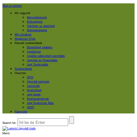
Skip to content
Kik vagyunk
Bemutatkozunk
Erősségeink
Üdvözlet az alapítótól
Elérhetőségeink
Mit csinálunk
Megbízási Díjak
Kiemelt szakterületek
Büntetőjogi védelem
Ingatlanjog
Ingatlan adásvételi szerződés
Jogviták és Pereskedés
Jogi Tanácsadás
Szakterületek
Hasznos
GYIK
Ügyvédi segítség
Iratminták
Szakcikkek
Jogi tippek
Esettanulmányok
Jogi Gyakornok Állás
ÁSZF
Kapcsolat
Search for:
Menü