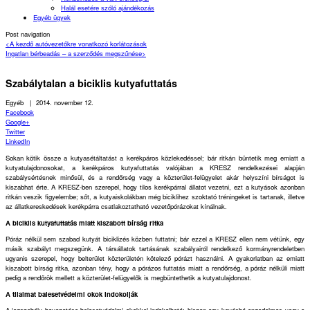
Halál esetére szóló ajándékozás
Egyéb ügyek
Post navigation
<
A kezdő autóvezetőkre vonatkozó korlátozások
Ingatlan bérbeadás – a szerződés megszűnése
>
Szabálytalan a biciklis kutyafuttatás
Egyéb
|
2014. november 12.
Facebook
Google+
Twitter
LinkedIn
Sokan kötik össze a kutyasétáltatást a kerékpáros közlekedéssel; bár ritkán büntetik meg emiatt a
kutyatulajdonosokat, a kerékpáros kutyafuttatás valójában a KRESZ rendelkezései alapján
szabálysértésnek minősül, és a rendőrség vagy a közterület-felügyelet akár helyszíni bírságot is
kiszabhat érte. A KRESZ-ben szerepel, hogy tilos kerékpárral állatot vezetni, ezt a kutyások azonban
ritkán veszik figyelembe; sőt, a kutyaiskolákban még biciklihez szoktató tréningeket is tartanak, illetve
az állatkereskedések kerékpárra csatlakoztatható vezetőpórázokat kínálnak.
A biciklis kutyafuttatás miatt kiszabott bírság ritka
Póráz nélkül sem szabad kutyát biciklizés közben futtatni; bár ezzel a KRESZ ellen nem vétünk, egy
másik szabályt megszegünk. A társállatok tartásának szabályairól rendelkező kormányrendeletben
ugyanis szerepel, hogy belterület közterületén kötelező pórázt használni. A gyakorlatban az emiatt
kiszabott bírság ritka, azonban tény, hogy a pórázos futtatás miatt a rendőrség, a póráz nélküli miatt
pedig a rendőrök mellett a közterület-felügyelők is megbüntethetik a kutyatulajdonost.
A tilalmat balesetvédelmi okok indokolják