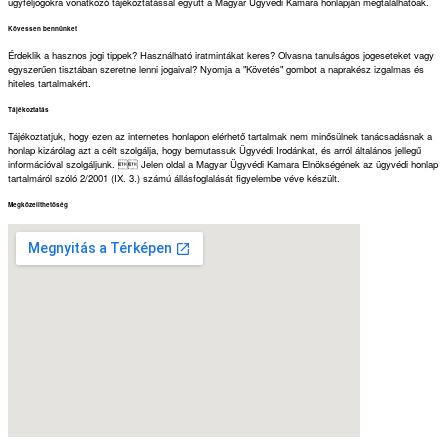
ügyféljogokra vonatkozó tájékoztatással együtt a Magyar Ügyvedi Kamara honlapján megtalálhatóak.
Kövessen bennünket
Érdeklik a hasznos jogi tippek? Használható iratmintákat keres? Olvasna tanulságos jogeseteket vagy
egyszerűen tisztában szeretne lenni jogaival? Nyomja a "Követés" gombot a naprakész izgalmas és
hiteles tartalmakért.
Tájékoztatás
Tájékoztatjuk, hogy ezen az internetes honlapon elérhető tartalmak nem minősülnek tanácsadásnak a
honlap kizárólag azt a célt szolgálja, hogy bemutassuk Ügyvédi Irodánkat, és arról általános jellegű
információval szolgáljunk.  Jelen oldal a Magyar Ügyvédi Kamara Elnökségének az ügyvédi honlap
tartalmáról szóló 2/2001 (IX. 3.) számú állásfoglalását figyelembe véve készült.
Megközelíthetőség