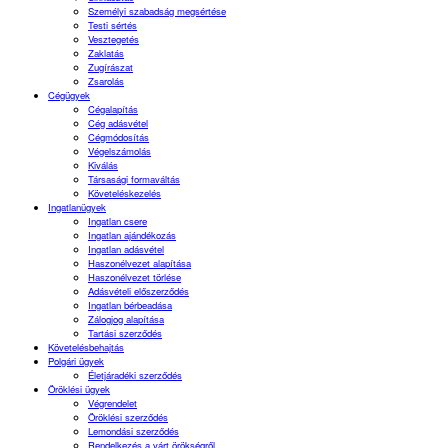
Személyi szabadság megsértése
Testi sértés
Vesztegetés
Zaklatás
Zugírászat
Zsarolás
Cégügyek
Cégalapítás
Cég adásvétel
Cégmódosítás
Végelszámolás
Kiválás
Társasági formaváltás
Követeléskezelés
Ingatlanügyek
Ingatlan csere
Ingatlan ajándékozás
Ingatlan adásvétel
Haszonélvezet alapítása
Haszonélvezet törlése
Adásvételi előszerződés
Ingatlan bérbeadása
Zálogjog alapítása
Tartási szerződés
Követelésbehajtás
Polgári ügyek
Életjáradéki szerződés
Öröklési ügyek
Végrendelet
Öröklési szerződés
Lemondási szerződés
Rendelkezés a várt örökségről