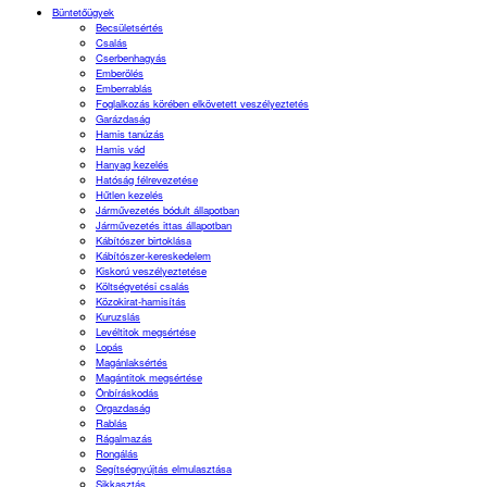
Büntetőügyek
Becsületsértés
Csalás
Cserbenhagyás
Emberölés
Emberrablás
Foglalkozás körében elkövetett veszélyeztetés
Garázdaság
Hamis tanúzás
Hamis vád
Hanyag kezelés
Hatóság félrevezetése
Hűtlen kezelés
Járművezetés bódult állapotban
Járművezetés ittas állapotban
Kábítószer birtoklása
Kábítószer-kereskedelem
Kiskorú veszélyeztetése
Költségvetési csalás
Közokirat-hamisítás
Kuruzslás
Levéltitok megsértése
Lopás
Magánlaksértés
Magántitok megsértése
Önbíráskodás
Orgazdaság
Rablás
Rágalmazás
Rongálás
Segítségnyújtás elmulasztása
Sikkasztás