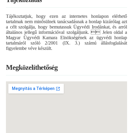
Tájékoztatjuk, hogy ezen az internetes honlapon elérhető
tartalmak nem minősülnek tanácsadásnak a honlap kizárólag azt
a célt szolgálja, hogy bemutassuk Ügyvédi Irodánkat, és arról
általános jellegű információval szolgáljunk.  Jelen oldal a
Magyar Ügyvédi Kamara Elnökségének az ügyvédi honlap
tartalmáról szóló 2/2001 (IX. 3.) számú állásfoglalását
figyelembe véve készült.
Megközelíthetőség