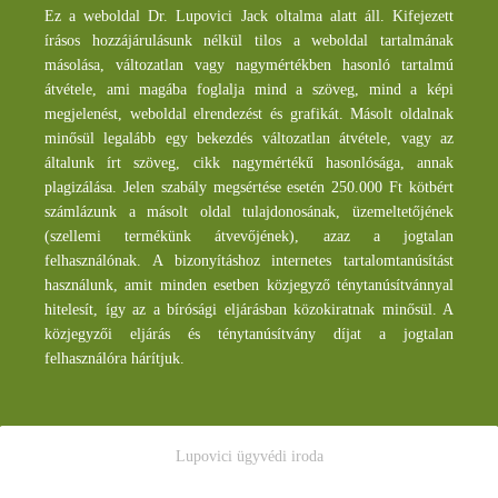
Ez a weboldal Dr. Lupovici Jack oltalma alatt áll. Kifejezett
írásos hozzájárulásunk nélkül tilos a weboldal tartalmának
másolása, változatlan vagy nagymértékben hasonló tartalmú
átvétele, ami magába foglalja mind a szöveg, mind a képi
megjelenést, weboldal elrendezést és grafikát. Másolt oldalnak
minősül legalább egy bekezdés változatlan átvétele, vagy az
általunk írt szöveg, cikk nagymértékű hasonlósága, annak
plagizálása. Jelen szabály megsértése esetén 250.000 Ft kötbért
számlázunk a másolt oldal tulajdonosának, üzemeltetőjének
(szellemi termékünk átvevőjének), azaz a jogtalan
felhasználónak. A bizonyításhoz internetes tartalomtanúsítást
használunk, amit minden esetben közjegyző ténytanúsítvánnyal
hitelesít, így az a bírósági eljárásban közokiratnak minősül. A
közjegyzői eljárás és ténytanúsítvány díjat a jogtalan
felhasználóra hárítjuk.
Lupovici ügyvédi iroda