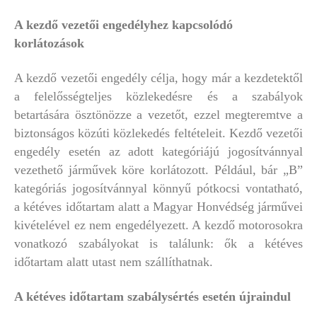
A kezdő vezetői engedélyhez kapcsolódó
korlátozások
A kezdő vezetői engedély célja, hogy már a kezdetektől
a felelősségteljes közlekedésre és a szabályok
betartására ösztönözze a vezetőt, ezzel megteremtve a
biztonságos közúti közlekedés feltételeit. Kezdő vezetői
engedély esetén az adott kategóriájú jogosítvánnyal
vezethető járművek köre korlátozott. Például, bár „B”
kategóriás jogosítvánnyal könnyű pótkocsi vontatható,
a kétéves időtartam alatt a Magyar Honvédség járművei
kivételével ez nem engedélyezett. A kezdő motorosokra
vonatkozó szabályokat is találunk: ők a kétéves
időtartam alatt utast nem szállíthatnak.
A kétéves időtartam szabálysértés esetén újraindul