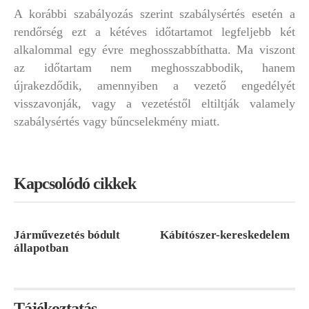
A korábbi szabályozás szerint szabálysértés esetén a
rendőrség ezt a kétéves időtartamot legfeljebb két
alkalommal egy évre meghosszabbíthatta. Ma viszont
az időtartam nem meghosszabbodik, hanem
újrakezdődik, amennyiben a vezető engedélyét
visszavonják, vagy a vezetéstől eltiltják valamely
szabálysértés vagy bűncselekmény miatt.
Kapcsolódó cikkek
Járművezetés bódult
Kábítószer-kereskedelem
állapotban
Tájékoztatás