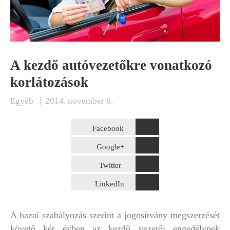
A kezdő autóvezetőkre vonatkozó
korlátozások
|
Egyéb
2014. november 8.
Facebook
Google+
Twitter
LinkedIn
A hazai szabályozás szerint a jogosítvány megszerzését
követő két évben az kezdő vezetői engedélynek