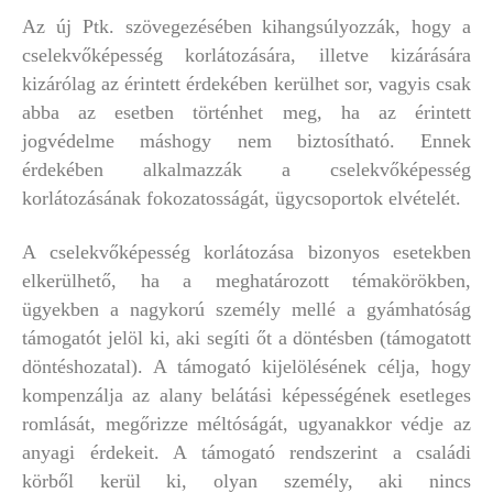
Az új Ptk. szövegezésében kihangsúlyozzák, hogy a
cselekvőképesség korlátozására, illetve kizárására
kizárólag az érintett érdekében kerülhet sor, vagyis csak
abba az esetben történhet meg, ha az érintett
jogvédelme máshogy nem biztosítható. Ennek
érdekében alkalmazzák a cselekvőképesség
korlátozásának fokozatosságát, ügycsoportok elvételét.
A cselekvőképesség korlátozása bizonyos esetekben
elkerülhető, ha a meghatározott témakörökben,
ügyekben a nagykorú személy mellé a gyámhatóság
támogatót jelöl ki, aki segíti őt a döntésben (támogatott
döntéshozatal). A támogató kijelölésének célja, hogy
kompenzálja az alany belátási képességének esetleges
romlását, megőrizze méltóságát, ugyanakkor védje az
anyagi érdekeit. A támogató rendszerint a családi
körből kerül ki, olyan személy, aki nincs