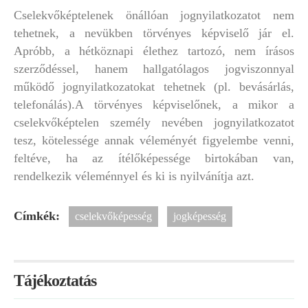
Cselekvőképtelenek önállóan jognyilatkozatot nem
tehetnek, a nevükben törvényes képviselő jár el.
Apróbb, a hétköznapi élethez tartozó, nem írásos
szerződéssel, hanem hallgatólagos jogviszonnyal
működő jognyilatkozatokat tehetnek (pl. bevásárlás,
telefonálás).A törvényes képviselőnek, a mikor a
cselekvőképtelen személy nevében jognyilatkozatot
tesz, kötelessége annak véleményét figyelembe venni,
feltéve, ha az ítélőképessége birtokában van,
rendelkezik véleménnyel és ki is nyilvánítja azt.
Címkék:
cselekvőképesség
jogképesség
Tájékoztatás