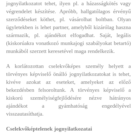
jognyilatkozatot tehet, ilyen pl. a házasságkötés vagy
végrendelet készítése. Apróbb, hallgatólagos érvényű
szerződéseket köthet, pl. vásárolhat boltban. Olyan
ügyletekben is lehet partner, amelyből kizárólag haszna
származik, pl. ajándékot elfogadhat. Saját, legális
(kiskorúakra vonatkozó munkajogi szabályokat betartó)
munkából szerzett keresetével maga rendelkezik.
A korlátozottan cselekvőképes személy helyett a
törvényes képviselő önálló jognyilatkozatokat is tehet,
kivéve azokat az eseteket, amelyeket az előző
bekezdésben felsoroltunk. A törvényes képviselő a
kiskorú személyiségfejlődésére nézve hátrányos
ajándékot a gyámhatóság engedélyével
visszautasíthatja.
Cselekvőképtelenek jognyilatkozatai