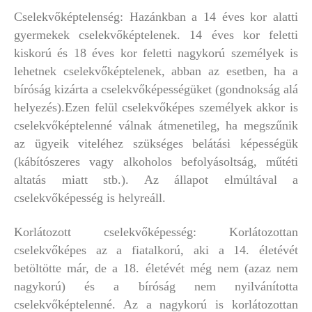
Cselekvőképtelenség: Hazánkban a 14 éves kor alatti
gyermekek cselekvőképtelenek. 14 éves kor feletti
kiskorú és 18 éves kor feletti nagykorú személyek is
lehetnek cselekvőképtelenek, abban az esetben, ha a
bíróság kizárta a cselekvőképességüket (gondnokság alá
helyezés).Ezen felül cselekvőképes személyek akkor is
cselekvőképtelenné válnak átmenetileg, ha megszűnik
az ügyeik viteléhez szükséges belátási képességük
(kábítószeres vagy alkoholos befolyásoltság, műtéti
altatás miatt stb.). Az állapot elmúltával a
cselekvőképesség is helyreáll.
Korlátozott cselekvőképesség: Korlátozottan
cselekvőképes az a fiatalkorú, aki a 14. életévét
betöltötte már, de a 18. életévét még nem (azaz nem
nagykorú) és a bíróság nem nyilvánította
cselekvőképtelenné. Az a nagykorú is korlátozottan