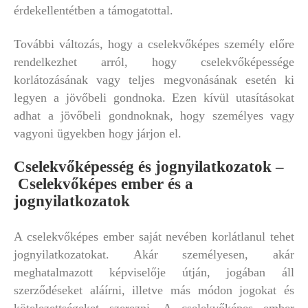
érdekellentétben a támogatottal.
További változás, hogy a cselekvőképes személy előre
rendelkezhet arról, hogy cselekvőképessége
korlátozásának vagy teljes megvonásának esetén ki
legyen a jövőbeli gondnoka. Ezen kívül utasításokat
adhat a jövőbeli gondnoknak, hogy személyes vagy
vagyoni ügyekben hogy járjon el.
Cselekvőképesség és jognyilatkozatok –
Cselekvőképes ember és a
jognyilatkozatok
A cselekvőképes ember saját nevében korlátlanul tehet
jognyilatkozatokat. Akár személyesen, akár
meghatalmazott képviselője útján, jogában áll
szerződéseket aláírni, illetve más módon jogokat és
kötelezettségeket szerezni. A cselekvőképes ember