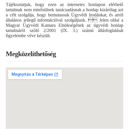
Tájékoztatjuk, hogy ezen az internetes honlapon elérhető
tartalmak nem minősülnek tanácsadásnak a honlap kizárólag azt
a célt szolgálja, hogy bemutassuk Ügyvédi Irodánkat, és arról
általános jellegű információval szolgáljunk.  Jelen oldal a
Magyar Ügyvédi Kamara Elnökségének az ügyvédi honlap
tartalmáról szóló 2/2001 (IX. 3.) számú állásfoglalását
figyelembe véve készült.
Megközelíthetőség