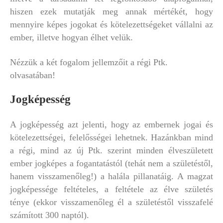
hiszen ezek mutatják meg annak mértékét, hogy
mennyire képes jogokat és kötelezettségeket vállalni az
ember, illetve hogyan élhet velük.
Nézzük a két fogalom jellemzőit a régi Ptk.
olvasatában!
Jogképesség
A jogképesség azt jelenti, hogy az embernek jogai és
kötelezettségei, felelősségei lehetnek. Hazánkban mind
a régi, mind az új Ptk. szerint minden élveszületett
ember jogképes a fogantatástól (tehát nem a születéstől,
hanem visszamenőleg!) a halála pillanatáig. A magzat
jogképessége feltételes, a feltétele az élve születés
ténye (ekkor visszamenőleg él a születéstől visszafelé
számított 300 naptól).