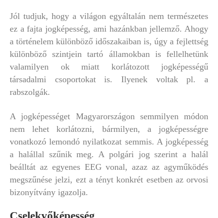
Jól tudjuk, hogy a világon egyáltalán nem természetes
ez a fajta jogképesség, ami hazánkban jellemző. Ahogy
a történelem különböző időszakaiban is, úgy a fejlettség
különböző szintjein tartó államokban is fellelhetünk
valamilyen ok miatt korlátozott jogképességű
társadalmi csoportokat is. Ilyenek voltak pl. a
rabszolgák.
A jogképességet Magyarországon semmilyen módon
nem lehet korlátozni, bármilyen, a jogképességre
vonatkozó lemondó nyilatkozat semmis. A jogképesség
a halállal szűnik meg. A polgári jog szerint a halál
beálltát az egyenes EEG vonal, azaz az agyműködés
megszűnése jelzi, ezt a tényt konkrét esetben az orvosi
bizonyítvány igazolja.
Cselekvőképesség