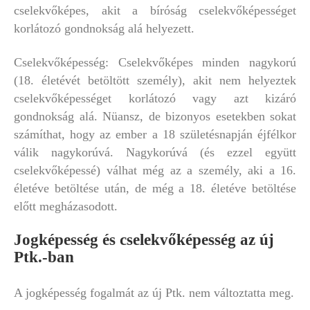
cselekvőképes, akit a bíróság cselekvőképességet
korlátozó gondnokság alá helyezett.
Cselekvőképesség: Cselekvőképes minden nagykorú
(18. életévét betöltött személy), akit nem helyeztek
cselekvőképességet korlátozó vagy azt kizáró
gondnokság alá. Nüansz, de bizonyos esetekben sokat
számíthat, hogy az ember a 18 születésnapján éjfélkor
válik nagykorúvá. Nagykorúvá (és ezzel együtt
cselekvőképessé) válhat még az a személy, aki a 16.
életéve betöltése után, de még a 18. életéve betöltése
előtt megházasodott.
Jogképesség és cselekvőképesség az új
Ptk.-ban
A jogképesség fogalmát az új Ptk. nem változtatta meg.