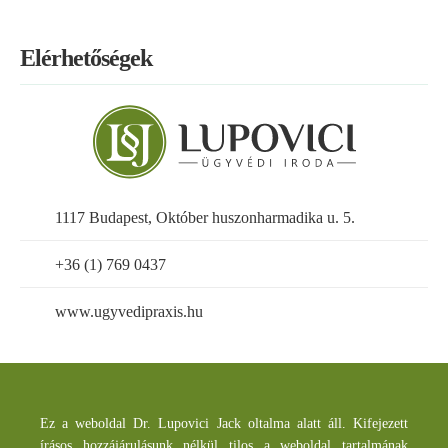
Elérhetőségek
1117 Budapest, Október huszonharmadika u. 5.
+36 (1) 769 0437
www.ugyvedipraxis.hu
Ez a weboldal Dr. Lupovici Jack oltalma alatt áll. Kifejezett
írásos hozzájárulásunk nélkül tilos a weboldal tartalmának