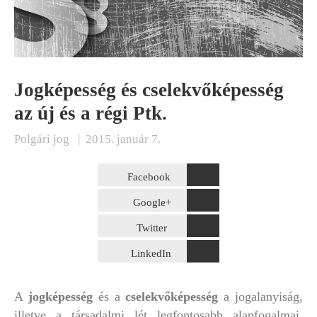
Jogképesség és cselekvőképesség
az új és a régi Ptk.
|
Polgári jog
2015. január 7.
Facebook
Google+
Twitter
LinkedIn
A
jogképesség
és a
cselekvőképesség
a jogalanyiság,
illetve a társadalmi lét legfontosabb alapfogalmai,