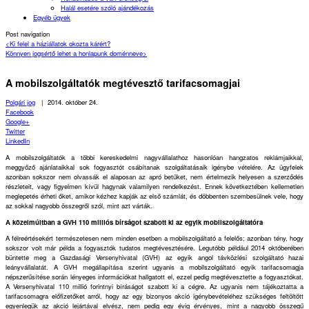
Halál esetére szóló ajándékozás
Egyéb ügyek
Post navigation
<
Ki felel a háziállatok okozta kárért?
Könnyen jogsértő lehet a honlapunk doménneve
>
A mobilszolgáltatók megtévesztő tarifacsomagjai
Polgári jog
|
2014. október 24.
Facebook
Google+
Twitter
LinkedIn
A mobilszolgáltatók a többi kereskedelmi nagyvállalathoz hasonlóan hangzatos reklámjaikkal,
meggyőző ajánlataikkal sok fogyasztót csábítanak szolgáltatásaik igénybe vételére. Az ügyfelek
azonban sokszor nem olvassák el alaposan az apró betűket, nem értelmezik helyesen a szerződés
részleteit, vagy figyelmen kívül hagynak valamilyen rendelkezést. Ennek következtében kellemetlen
meglepetés érheti őket, amikor kézhez kapják az első számlát, és döbbenten szembesülnek vele, hogy
az sokkal nagyobb összegről szól, mint azt várták.
A közelmúltban a GVH 110 milliós bírságot szabott ki az egyik mobilszolgáltatóra
A félreértésekért természetesen nem minden esetben a mobilszolgáltató a felelős; azonban tény, hogy
sokszor volt már példa a fogyasztók tudatos megtévesztésére. Legutóbb például 2014 októberében
büntette meg a Gazdasági Versenyhivatal (GVH) az egyik angol távközlési szolgáltató hazai
leányvállalatát. A GVH megállapítása szerint ugyanis a mobilszolgáltató egyik tarifacsomagja
népszerűsítése során lényeges információkat hallgatott el, ezzel pedig megtévesztette a fogyasztókat.
A Versenyhivatal 110 millió forintnyi bíráságot szabott ki a cégre. Az ugyanis nem tájékoztatta a
tarifacsomagra előfizetőket arról, hogy az egy bizonyos akció igénybevételéhez szükséges feltöltött
egyenlegük az akció lejártával elvész, nem pedig egy évig érvényes, mint a nagyobb összegű