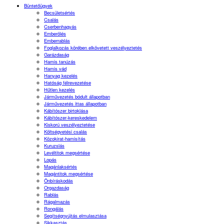
Büntetőügyek
Becsületsértés
Csalás
Cserbenhagyás
Emberölés
Emberrablás
Foglalkozás körében elkövetett veszélyeztetés
Garázdaság
Hamis tanúzás
Hamis vád
Hanyag kezelés
Hatóság félrevezetése
Hűtlen kezelés
Járművezetés bódult állapotban
Járművezetés ittas állapotban
Kábítószer birtoklása
Kábítószer-kereskedelem
Kiskorú veszélyeztetése
Költségvetési csalás
Közokirat-hamisítás
Kuruzslás
Levéltitok megsértése
Lopás
Magánlaksértés
Magántitok megsértése
Önbíráskodás
Orgazdaság
Rablás
Rágalmazás
Rongálás
Segítségnyújtás elmulasztása
Sikkasztás