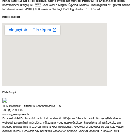
honlap kizárólag azt a célt szolgálja, hogy bemutassuk Ügyvédi Irodánkat, és arról általános jellegű
információval szolgáljunk.  Jelen oldal a Magyar Ügyvédi Kamara Elnökségének az ügyvédi honlap
tartalmáról szóló 2/2001 (IX. 3.) számú állásfoglalását figyelembe véve készült.
Megközelíthetőség
Elérhetőségek
1117 Budapest, Október huszonharmadika u. 5.
+36 (1) 769 0437
www.ugyvedipraxis.hu
Ez a weboldal Dr. Lupovici Jack oltalma alatt áll. Kifejezett írásos hozzájárulásunk nélkül tilos a
weboldal tartalmának másolása, változatlan vagy nagymértékben hasonló tartalmú átvétele, ami
magába foglalja mind a szöveg, mind a képi megjelenést, weboldal elrendezést és grafikát. Másolt
oldalnak minősül legalább egy bekezdés változatlan átvétele, vagy az általunk írt szöveg, cikk