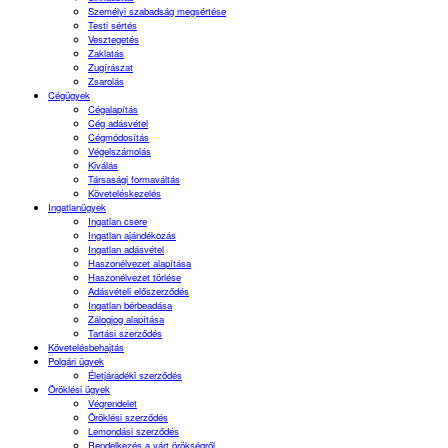
Személyi szabadság megsértése
Testi sértés
Vesztegetés
Zaklatás
Zugírászat
Zsarolás
Cégügyek
Cégalapítás
Cég adásvétel
Cégmódosítás
Végelszámolás
Kiválás
Társasági formaváltás
Követeléskezelés
Ingatlanügyek
Ingatlan csere
Ingatlan ajándékozás
Ingatlan adásvétel
Haszonélvezet alapítása
Haszonélvezet törlése
Adásvételi előszerződés
Ingatlan bérbeadása
Zálogjog alapítása
Tartási szerződés
Követelésbehajtás
Polgári ügyek
Életjáradéki szerződés
Öröklési ügyek
Végrendelet
Öröklési szerződés
Lemondási szerződés
Rendelkezés a várt örökségről