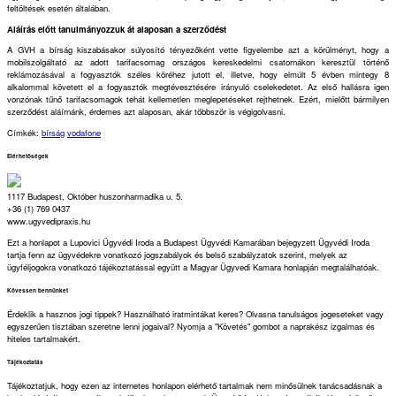
feltöltések esetén általában.
Aláírás előtt tanulmányozzuk át alaposan a szerződést
A GVH a bírság kiszabásakor súlyosító tényezőként vette figyelembe azt a körülményt, hogy a
mobilszolgáltató az adott tarifacsomag országos kereskedelmi csatornákon keresztül történő
reklámozásával a fogyasztók széles köréhez jutott el, illetve, hogy elmúlt 5 évben mintegy 8
alkalommal követett el a fogyasztók megtévesztésére irányuló cselekedetet. Az első hallásra igen
vonzónak tűnő tarifacsomagok tehát kellemetlen meglepetéseket rejthetnek. Ezért, mielőtt bármilyen
szerződést aláírnánk, érdemes azt alaposan, akár többször is végigolvasni.
Címkék:
bírság
vodafone
Elérhetőségek
1117 Budapest, Október huszonharmadika u. 5.
+36 (1) 769 0437
www.ugyvedipraxis.hu
Ezt a honlapot a Lupovici Ügyvédi Iroda a Budapest Ügyvédi Kamarában bejegyzett Ügyvédi Iroda
tartja fenn az ügyvédekre vonatkozó jogszabályok és belső szabályzatok szerint, melyek az
ügyféljogokra vonatkozó tájékoztatással együtt a Magyar Ügyvedi Kamara honlapján megtalálhatóak.
Kövessen bennünket
Érdeklik a hasznos jogi tippek? Használható iratmintákat keres? Olvasna tanulságos jogeseteket vagy
egyszerűen tisztában szeretne lenni jogaival? Nyomja a "Követés" gombot a naprakész izgalmas és
hiteles tartalmakért.
Tájékoztatás
Tájékoztatjuk, hogy ezen az internetes honlapon elérhető tartalmak nem minősülnek tanácsadásnak a