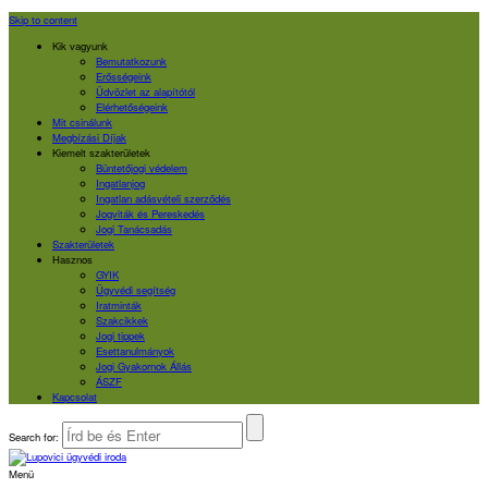
Skip to content
Kik vagyunk
Bemutatkozunk
Erősségeink
Üdvözlet az alapítótól
Elérhetőségeink
Mit csinálunk
Megbízási Díjak
Kiemelt szakterületek
Büntetőjogi védelem
Ingatlanjog
Ingatlan adásvételi szerződés
Jogviták és Pereskedés
Jogi Tanácsadás
Szakterületek
Hasznos
GYIK
Ügyvédi segítség
Iratminták
Szakcikkek
Jogi tippek
Esettanulmányok
Jogi Gyakornok Állás
ÁSZF
Kapcsolat
Search for:
Menü