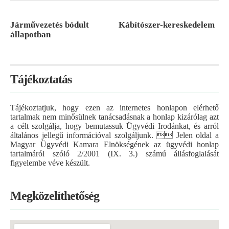
Járművezetés bódult
Kábítószer-kereskedelem
állapotban
Tájékoztatás
Tájékoztatjuk, hogy ezen az internetes honlapon elérhető
tartalmak nem minősülnek tanácsadásnak a honlap kizárólag azt
a célt szolgálja, hogy bemutassuk Ügyvédi Irodánkat, és arról
általános jellegű információval szolgáljunk.  Jelen oldal a
Magyar Ügyvédi Kamara Elnökségének az ügyvédi honlap
tartalmáról szóló 2/2001 (IX. 3.) számú állásfoglalását
figyelembe véve készült.
Megközelíthetőség