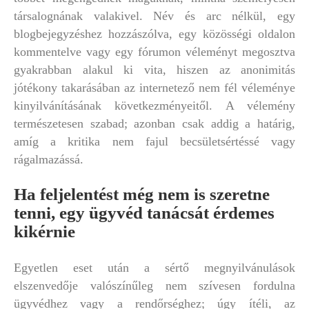
társalognának valakivel. Név és arc nélkül, egy
blogbejegyzéshez hozzászólva, egy közösségi oldalon
kommentelve vagy egy fórumon véleményt megosztva
gyakrabban alakul ki vita, hiszen az anonimitás
jótékony takarásában az internetező nem fél véleménye
kinyilvánításának következményeitől. A vélemény
természetesen szabad; azonban csak addig a határig,
amíg a kritika nem fajul becsületsértéssé vagy
rágalmazássá.
Ha feljelentést még nem is szeretne
tenni, egy ügyvéd tanácsát érdemes
kikérnie
Egyetlen eset után a sértő megnyilvánulások
elszenvedője valószínűleg nem szívesen fordulna
ügyvédhez vagy a rendőrséghez; úgy ítéli, az