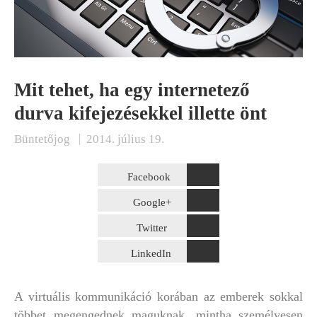
Mit tehet, ha egy internetező
durva kifejezésekkel illette önt
|
Büntetőjog
2014. július 19.
Facebook
Google+
Twitter
LinkedIn
A virtuális kommunikáció korában az emberek sokkal
többet megengednek maguknak, mintha személyesen