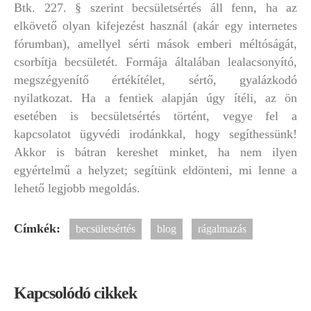
Btk. 227. § szerint becsületsértés áll fenn, ha az
elkövető olyan kifejezést használ (akár egy internetes
fórumban), amellyel sérti mások emberi méltóságát,
csorbítja becsületét. Formája általában lealacsonyító,
megszégyenítő értékítélet, sértő, gyalázkodó
nyilatkozat. Ha a fentiek alapján úgy ítéli, az ön
esetében is becsületsértés történt, vegye fel a
kapcsolatot ügyvédi irodánkkal, hogy segíthessünk!
Akkor is bátran kereshet minket, ha nem ilyen
egyértelmű a helyzet; segítünk eldönteni, mi lenne a
lehető legjobb megoldás.
Címkék:
becsületsértés
blog
rágalmazás
Kapcsolódó cikkek