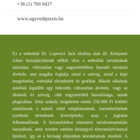
+36 (1) 769 0437
www.ugyvedipraxis.hu
Ez a weboldal Dr. Lupovici Jack oltalma alatt áll. Kifejezett
írásos hozzájárulásunk nélkül tilos a weboldal tartalmának
másolása, változatlan vagy nagymértékben hasonló tartalmú
átvétele, ami magába foglalja mind a szöveg, mind a képi
megjelenést, weboldal elrendezést és grafikát. Másolt oldalnak
minősül legalább egy bekezdés változatlan átvétele, vagy az
általunk írt szöveg, cikk nagymértékű hasonlósága, annak
plagizálása. Jelen szabály megsértése esetén 250.000 Ft kötbért
számlázunk a másolt oldal tulajdonosának, üzemeltetőjének
(szellemi termékünk átvevőjének), azaz a jogtalan
felhasználónak. A bizonyításhoz internetes tartalomtanúsítást
használunk, amit minden esetben közjegyző ténytanúsítvánnyal
hitelesít, így az a bírósági eljárásban közokiratnak minősül. A