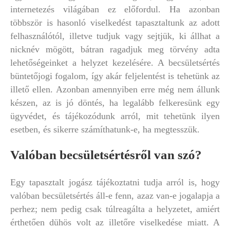
internetezés világában ez előfordul. Ha azonban
többször is hasonló viselkedést tapasztaltunk az adott
felhasználótól, illetve tudjuk vagy sejtjük, ki állhat a
nicknév mögött, bátran ragadjuk meg törvény adta
lehetőségeinket a helyzet kezelésére. A becsületsértés
büntetőjogi fogalom, így akár feljelentést is tehetünk az
illető ellen. Azonban amennyiben erre még nem állunk
készen, az is jó döntés, ha legalább felkeresünk egy
ügyvédet, és tájékozódunk arról, mit tehetünk ilyen
esetben, és sikerre számíthatunk-e, ha megtesszük.
Valóban becsületsértésről van szó?
Egy tapasztalt jogász tájékoztatni tudja arról is, hogy
valóban becsületsértés áll-e fenn, azaz van-e jogalapja a
perhez; nem pedig csak túlreagálta a helyzetet, amiért
érthetően dühös volt az illetőre viselkedése miatt. A