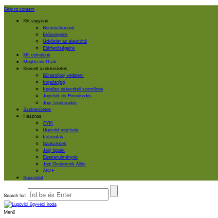
Skip to content
Kik vagyunk
Bemutatkozunk
Erősségeink
Üdvözlet az alapítótól
Elérhetőségeink
Mit csinálunk
Megbízási Díjak
Kiemelt szakterületek
Büntetőjogi védelem
Ingatlanjog
Ingatlan adásvételi szerződés
Jogviták és Pereskedés
Jogi Tanácsadás
Szakterületek
Hasznos
GYIK
Ügyvédi segítség
Iratminták
Szakcikkek
Jogi tippek
Esettanulmányok
Jogi Gyakornok Állás
ÁSZF
Kapcsolat
Search for:
Menü