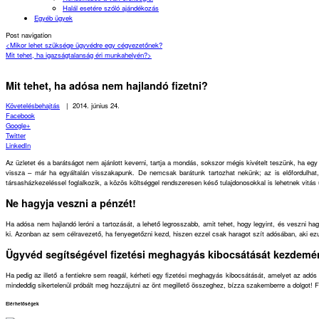
Halál esetére szóló ajándékozás
Egyéb ügyek
Post navigation
<
Mikor lehet szüksége ügyvédre egy cégvezetőnek?
Mit tehet, ha igazságtalanság éri munkahelyén?
>
Mit tehet, ha adósa nem hajlandó fizetni?
Követelésbehajtás
|
2014. június 24.
Facebook
Google+
Twitter
LinkedIn
Az üzletet és a barátságot nem ajánlott keverni, tartja a mondás, sokszor mégis kivételt teszünk, ha 
vissza – már ha egyáltalán visszakapunk. De nemcsak barátunk tartozhat nekünk; az is előfordulhat,
társasházkezeléssel foglalkozik, a közös költséggel rendszeresen késő tulajdonosokkal is lehetnek vitás 
Ne hagyja veszni a pénzét!
Ha adósa nem hajlandó leróni a tartozását, a lehető legrosszabb, amit tehet, hogy legyint, és veszni
ki. Azonban az sem célravezető, ha fenyegetőzni kezd, hiszen ezzel csak haragot szít adósában, aki ezutá
Ügyvéd segítségével fizetési meghagyás kibocsátását kezdemé
Ha pedig az illető a fentiekre sem reagál, kérheti egy fizetési meghagyás kibocsátását, amelyet az adó
mindeddig sikertelenül próbált meg hozzájutni az önt megillető összeghez, bízza szakemberre a dolgot
Elérhetőségek