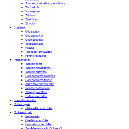
Személyi szabadság megsértése
Testi sértés
Vesztegetés
Zaklatás
Zugírászat
Zsarolás
Cégügyek
Cégalapítás
Cég adásvétel
Cégmódosítás
Végelszámolás
Kiválás
Társasági formaváltás
Követeléskezelés
Ingatlanügyek
Ingatlan csere
Ingatlan ajándékozás
Ingatlan adásvétel
Haszonélvezet alapítása
Haszonélvezet törlése
Adásvételi előszerződés
Ingatlan bérbeadása
Zálogjog alapítása
Tartási szerződés
Követelésbehajtás
Polgári ügyek
Életjáradéki szerződés
Öröklési ügyek
Végrendelet
Öröklési szerződés
Lemondási szerződés
Rendelkezés a várt örökségről