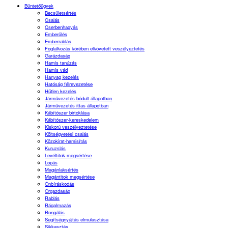
Büntetőügyek
Becsületsértés
Csalás
Cserbenhagyás
Emberölés
Emberrablás
Foglalkozás körében elkövetett veszélyeztetés
Garázdaság
Hamis tanúzás
Hamis vád
Hanyag kezelés
Hatóság félrevezetése
Hűtlen kezelés
Járművezetés bódult állapotban
Járművezetés ittas állapotban
Kábítószer birtoklása
Kábítószer-kereskedelem
Kiskorú veszélyeztetése
Költségvetési csalás
Közokirat-hamisítás
Kuruzslás
Levéltitok megsértése
Lopás
Magánlaksértés
Magántitok megsértése
Önbíráskodás
Orgazdaság
Rablás
Rágalmazás
Rongálás
Segítségnyújtás elmulasztása
Sikkasztás