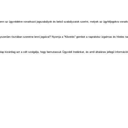
 fenn az ügyvédekre vonatkozó jogszabályok és belső szabályzatok szerint, melyek az ügyféljogokra vonat
yszerűen tisztában szeretne lenni jogaival? Nyomja a "Követés" gombot a naprakész izgalmas és hiteles ta
ap kizárólag azt a célt szolgálja, hogy bemutassuk Ügyvédi Irodánkat, és arról általános jellegű informá