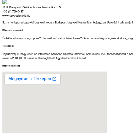
1117 Budapest, Október huszonharmadika u. 5.
+36 (1) 769 0437
www.ugyvedipraxis.hu
Ezt a honlapot a Lupovici Ügyvédi Iroda a Budapest Ügyvédi Kamarában bejegyzett Ügyvédi Iroda tartja
Kövessen bennünket
Érdeklik a hasznos jogi tippek? Használható iratmintákat keres? Olvasna tanulságos jogeseteket vagy eg
Tájékoztatás
Tájékoztatjuk, hogy ezen az internetes honlapon elérhető tartalmak nem minősülnek tanácsadásnak a honl
szóló 2/2001 (IX. 3.) számú állásfoglalását figyelembe véve készült.
Megközelíthetőség