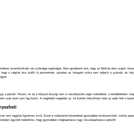
egy kedves ismerősünknek van szüksége segítségre. Nem gondolunk arra, hogy az illető be akar csapni, hi
 hogy a cégünk árut szállít ki partnerének, azonban az hónapok múlva sem teljesíti a számlát, és fo
ügyei.
 hagyja a pénzét. Hiszen, ha ez a hiányzó összeg nem is veszélyezteti cége működését, a későbbiekben 
n csak azért sem fog fizetni. A megfelelő megoldás az, ha fizetési felszólítást intéz az adós felé a határ
nyezheti
s már nem hagyhat figyelmen kívül. Ezzel a módszerrel követelését gyorsabban érvényesítheti, mintha per
! Forduljon ügyvédi irodánkhoz, hogy gyorsabban megkaphassa vagy visszakaphassa a pénzét!