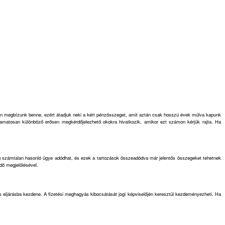
szen megbízunk benne, ezért átadjuk neki a kért pénzösszeget, amit aztán csak hosszú évek múlva kapunk
lyamatosan különböző erősen megkérdőjelezhető okokra hivatkozik, amikor ezt számon kérjük rajta. Ha
még számtalan hasonló ügye adódhat, és ezek a tartozások összeadódva már jelentős összegeket tehetnek
idő megjelölésével.
es eljárásba kezdene. A fizetési meghagyás kibocsátását jogi képviselőjén keresztül kezdeményezheti. Ha