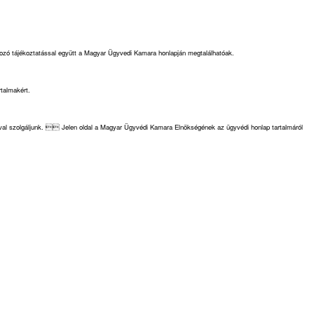
kozó tájékoztatással együtt a Magyar Ügyvedi Kamara honlapján megtalálhatóak.
rtalmakért.
cióval szolgáljunk.  Jelen oldal a Magyar Ügyvédi Kamara Elnökségének az ügyvédi honlap tartalmáról