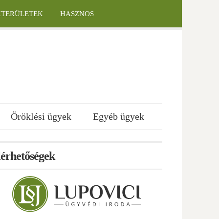
KTERÜLETEK
HASZNOS
Öröklési ügyek
Egyéb ügyek
lérhetőségek