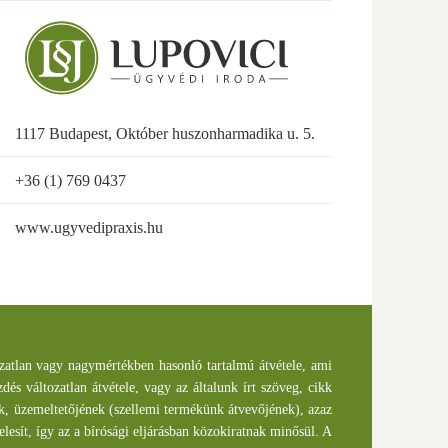
1117 Budapest, Október huszonharmadika u. 5.
+36 (1) 769 0437
www.ugyvedipraxis.hu
tozatlan vagy nagymértékben hasonló tartalmú átvétele, ami
és változatlan átvétele, vagy az általunk írt szöveg, cikk
ak, üzemeltetőjének (szellemi termékünk átvevőjének), azaz
lesít, így az a bírósági eljárásban közokiratnak minősül. A