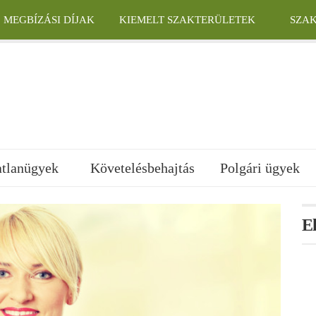
MEGBÍZÁSI DÍJAK
KIEMELT SZAKTERÜLETEK
SZA
atlanügyek
Követelésbehajtás
Polgári ügyek
E