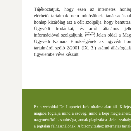
Tájékoztatjuk, hogy ezen az internetes honla
elérhető tartalmak nem minősülnek tanácsadásna
honlap kizárólag azt a célt szolgálja, hogy bemuta
Ügyvédi Irodánkat, és arról általános jell
információval szolgáljunk.  Jelen oldal a Mag
Ügyvédi Kamara Elnökségének az ügyvédi hon
tartalmáról szóló 2/2001 (IX. 3.) számú állásfoglal
figyelembe véve készült.
Ez a weboldal Dr. Lupovici Jack oltalma alatt áll. Kifeje
magába foglalja mind a szöveg, mind a képi megjelenést, w
nagymértékű hasonlósága, annak plagizálása. Jelen szabály
a jogtalan felhasználónak. A bizonyításhoz internetes tart