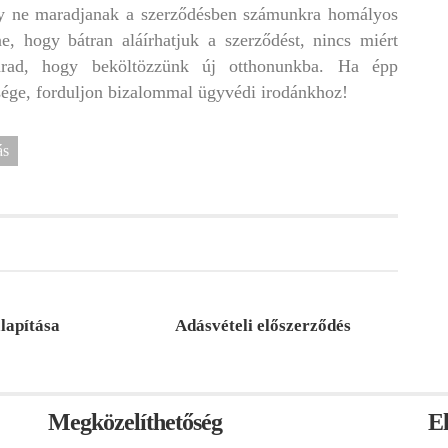
ogy ne maradjanak a szerződésben számunkra homályos
, hogy bátran aláírhatjuk a szerződést, nincs miért
arad, hogy beköltözzünk új otthonunkba. Ha épp
üksége, forduljon bizalommal ügyvédi irodánkhoz!
ás
lapítása
Adásvételi előszerződés
Megközelíthetőség
E