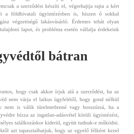
mcsak a szerződést készíti el, végrehajtja rajta a kért
ít a földhivatali ügyintézésben is, hiszen ő sokkal
gász végzettségű lakásvásárló. Érdemes tehát olyan
tulajdoni lapot, és probléma esetén vállalja érdekeink
gyvédtől bátran
ontos, hogy csak akkor írjuk alá a szerződést, ha az
véd nem várja el laikus ügyfelétől, hogy gond nélkül
gy nem is válik türelmetlenné vagy bosszússá, ha a
yvédre bízza az ingatlan-adásvétel körüli ügyintézést,
élyes találkozáskor kiderül, együtt tudnak-e működni.
től azt tapasztalhatjuk, hogy az egyelő félként kezel