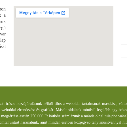
pon
k a
ssuk
egű
yar
lap
ását
zett írásos hozzájárulásunk nélkül tilos a weboldal tartalmának másolása, vál
eboldal elrendezést és grafikát. Másolt oldalnak minősül legalább egy bekezd
 megsértése esetén 250.000 Ft kötbért számlázunk a másolt oldal tulajdonosán
alomtanúsítást használunk, amit minden esetben közjegyző ténytanúsítvánnyal hite