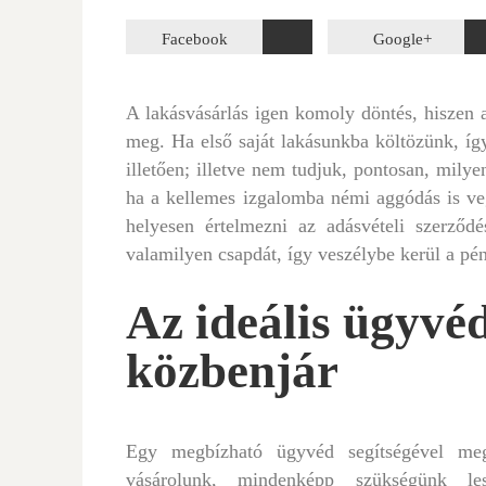
Facebook
Google+
A lakásvásárlás igen komoly döntés, hiszen a
meg. Ha első saját lakásunkba költözünk, így
illetően; illetve nem tudjuk, pontosan, milye
ha a kellemes izgalomba némi aggódás is ve
helyesen értelmezni az adásvételi szerződ
valamilyen csapdát, így veszélybe kerül a pé
Az ideális ügyvéd
közbenjár
Egy megbízható ügyvéd segítségével megs
vásárolunk, mindenképp szükségünk l