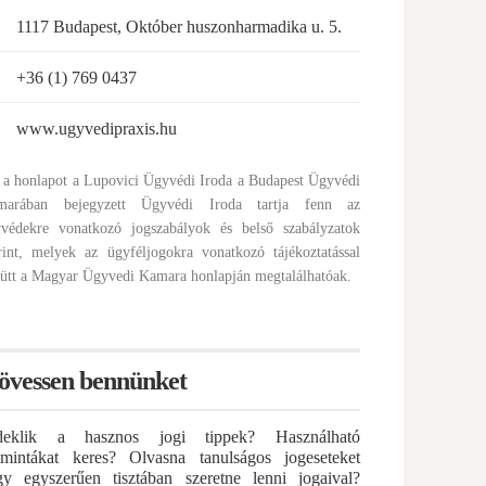
1117 Budapest, Október huszonharmadika u. 5.
+36 (1) 769 0437
www.ugyvedipraxis.hu
 a honlapot a Lupovici Ügyvédi Iroda a Budapest Ügyvédi
marában bejegyzett Ügyvédi Iroda tartja fenn az
védekre vonatkozó jogszabályok és belső szabályzatok
rint, melyek az ügyféljogokra vonatkozó tájékoztatással
ütt a Magyar Ügyvedi Kamara honlapján megtalálhatóak.
övessen bennünket
deklik a hasznos jogi tippek? Használható
atmintákat keres? Olvasna tanulságos jogeseteket
gy egyszerűen tisztában szeretne lenni jogaival?