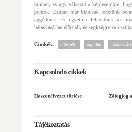
minket, és úgy válaszol a kérdéseinkre, h
pontok. Ezután már biztosak lehetünk benne
aggódunk; és egyetlen feladatunk az m
lakásvásárlás előtt áll, és segítségre van sz
Címkék:
adásvétel
ingatlan
lakásvásárl
Kapcsolódó cikkek
Haszonélvezet törlése
Zálogjog a
Tájékoztatás