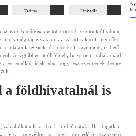
Ny
hit
Twitter
LinkedIn
 szerződés aláírásakor több millió forintunktól válunk
 nincs még tapasztalatunk a vásárlás körüli teendőket
n feladataink lesznek, és mire kell figyelnünk; érthető,
gyül. A legtöbben attól félnek, hogy nem tudják majd
ést, és anélkül írják alá, hogy észrevennének benne
nzük.
 a földhivatalnál is
zabadulhatunk a fenti problémától. Ha ingatlant
esz egy ügyvédre a jogi procedúra szakszerű