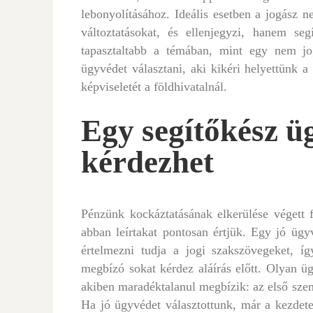
lebonyolításához. Ideális esetben a jogász ne
változtatásokat, és ellenjegyzi, hanem seg
tapasztaltabb a témában, mint egy nem jo
Post
ügyvédet választani, aki kikéri helyettünk a 
navigation
képviseletét a földhivatalnál.
Egy segítőkész ü
kérdezhet
Pénzünk kockáztatásának elkerülése végett f
abban leírtakat pontosan értjük. Egy jó ügy
értelmezni tudja a jogi szakszövegeket, í
megbízó sokat kérdez aláírás előtt. Olyan üg
akiben maradéktalanul megbízik: az első szem
Ha jó ügyvédet választottunk, már a kezdetek