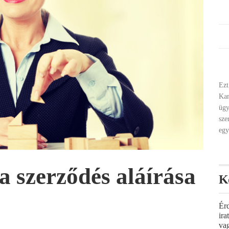
Ezt
Ka
ügy
sze
egy
a szerződés aláírása
K
Ér
ir
va