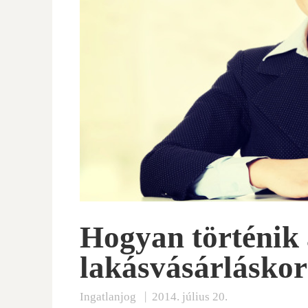
Hogyan történik 
lakásvásárláskor
|
Ingatlanjog
2014. július 20.