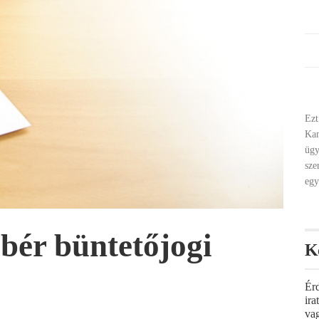
Ezt
Ka
ügy
sze
egy
bér büntetőjogi
K
Ér
ir
va