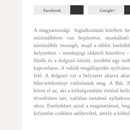
Facebook
Google+
A magyarországi foglalkoztatás körében bev
minimálbéren van bejelentve, munkáltató 
minimálbér összegét, majd a többit boríté
helyzetben – munkajogi oldalról közelítve 
főnők és a dolgozó között, továbbá egy szó
Post
kapcsolatos. A valódi megállapodás nyilvánva
navigation
felé. A dolgozó ezt a helyzetet akarva akar
bűncselekményt valósítanak meg. A Btk. 3
követ el az, aki a költségvetésbe történő bef
tévedésben tart, valótlan tartalmú nyilatkoz
okoz. Esetünkben azzal a magatartással, hog
kifizetése csökken adóbevétel, amely a költsé