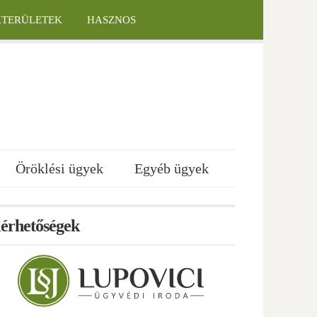
KTERÜLETEK
HASZNOS
Öröklési ügyek
Egyéb ügyek
lérhetőségek