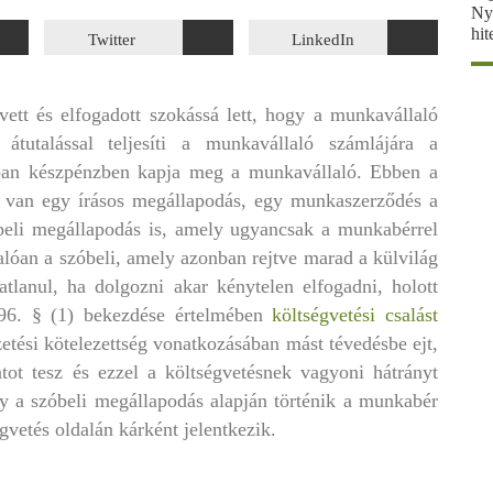
Ny
hit
Twitter
LinkedIn
ett és elfogadott szokássá lett, hogy a munkavállaló
átutalással teljesíti a munkavállaló számlájára a
kban készpénzben kapja meg a munkavállaló. Ebben a
– van egy írásos megállapodás, egy munkaszerződés a
beli megállapodás is, amely ugyancsak a munkabérrel
lóan a szóbeli, amely azonban rejtve marad a külvilág
atlanul, ha dolgozni akar kénytelen elfogadni, holott
96. § (1) bekezdése értelmében
költségvetési csalást
izetési kötelezettség vonatkozásában mást tévedésbe ejt,
atot tesz és ezzel a költségvetésnek vagyoni hátrányt
y a szóbeli megállapodás alapján történik a munkabér
gvetés oldalán kárként jelentkezik.