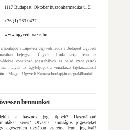
1117 Budapest, Október huszonharmadika u. 5.
+36 (1) 769 0437
www.ugyvedipraxis.hu
 a honlapot a Lupovici Ügyvédi Iroda a Budapest Ügyvédi
marában bejegyzett Ügyvédi Iroda tartja fenn az
védekre vonatkozó jogszabályok és belső szabályzatok
rint, melyek az ügyféljogokra vonatkozó tájékoztatással
ütt a Magyar Ügyvedi Kamara honlapján megtalálhatóak.
övessen bennünket
deklik a hasznos jogi tippek? Használható
atmintákat keres? Olvasna tanulságos jogeseteket
gy egyszerűen tisztában szeretne lenni jogaival?