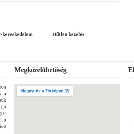
r-kereskedelem
Hűtlen kezelés
Megközelíthetőség
E
pon
k a
ssuk
egű
yar
lap
ását