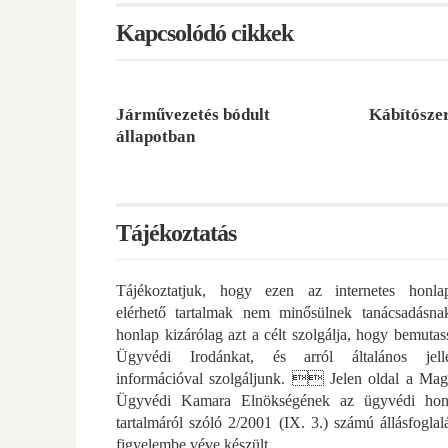
Kapcsolódó cikkek
Járművezetés bódult
Kábítósze
állapotban
Tájékoztatás
Tájékoztatjuk, hogy ezen az internetes honla
elérhető tartalmak nem minősülnek tanácsadásna
honlap kizárólag azt a célt szolgálja, hogy bemuta
Ügyvédi Irodánkat, és arról általános jell
információval szolgáljunk.  Jelen oldal a Mag
Ügyvédi Kamara Elnökségének az ügyvédi hon
tartalmáról szóló 2/2001 (IX. 3.) számú állásfoglal
figyelembe véve készült.