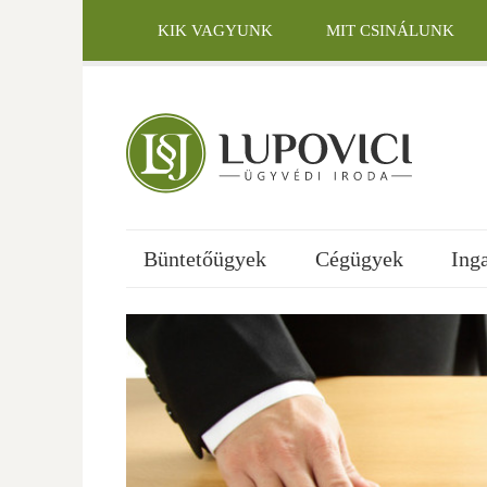
Skip
to
KIK VAGYUNK
MIT CSINÁLUNK
content
KAPCSOLAT
Büntetőügyek
Cégügyek
Ing