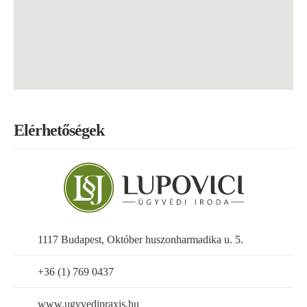
az ügyvéd tevékenysége gyakorlása során szabad és
független;
az ügyvéd nem vállalhat olyan kötelezettséget, amely
ügyvédi függetlenségét veszélyezteti;
az ügyvédnek hivatását a legjobb tudása szerint,
lelkiismeretesen, a jogszabályok megtartásával kell
gyakorolnia;
Elérhetőségek
az ügyvéd tevékenységében köteles mindenkor az ügyvédi
hivatáshoz méltó magatartást tanúsítani;
az ügyvéd nem működhet közre, ha a közreműködését olyan
jogügylethez kérik, amely jogszabályba ütközik, vagy
jogszabály megkerülésére irányul;
ügyvédet mindenki szabadon választhat;
1117 Budapest, Október huszonharmadika u. 5.
az ügyvéd képviseli az ügyfelét, büntetőügyben védelmet lát
el, jogi tanácsot ad;
+36 (1) 769 0437
az ügyvéd szerződést, beadványt, más iratot készít.
www.ugyvedipraxis.hu