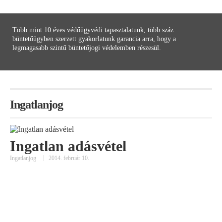
Több mint 10 éves védőügyvédi tapasztalatunk, több száz
büntetőügyben szerzett gyakorlatunk garancia arra, hogy a
legmagasabb szintű büntetőjogi védelemben részesül.
Ingatlanjog
Ingatlan adásvétel
H
|
Ingatlanjog
2014. február 10.
Inga