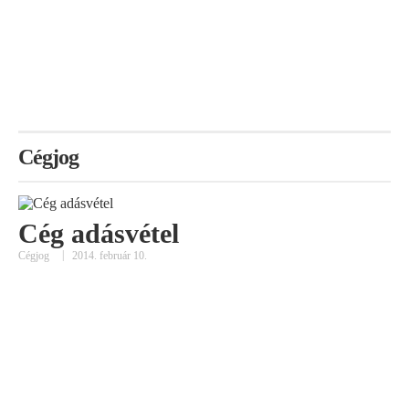
Cégjog
Cég adásvétel
T
|
Cégjog
2014. február 10.
Cég