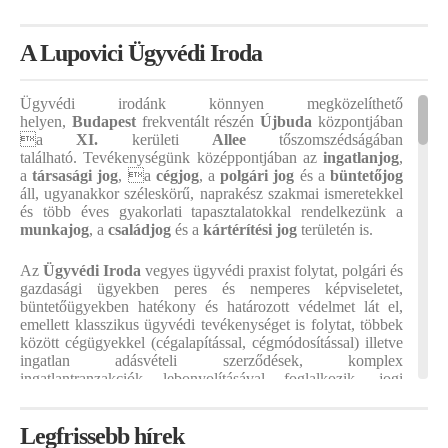
A Lupovici Ügyvédi Iroda
Ügyvédi irodánk könnyen megközelíthető
helyen,
Budapest
frekventált részén
Újbuda
központjában
a
XI.
kerületi
Allee
tőszomszédságában
található. Tevékenységünk középpontjában az
ingatlanjog
,
a
társasági jog
, a
cégjog
, a
polgári jog
és a
büntetőjog
áll, ugyanakkor széleskörű, naprakész szakmai ismeretekkel
és több éves gyakorlati tapasztalatokkal rendelkezünk a
munkajog
, a
családjog
és a
kártérítési jog
területén is.
Az
Ügyvédi Iroda
vegyes ügyvédi praxist folytat, polgári és
gazdasági ügyekben peres és nemperes képviseletet,
büntetőügyekben hatékony és határozott védelmet lát el,
emellett klasszikus ügyvédi tevékenységet is folytat, többek
között cégügyekkel (cégalapítással, cégmódosítással) illetve
ingatlan adásvételi szerződések, komplex
ingatlantranzakciók lebonyolításával foglalkozik, jogi
tanácsot ad és okiratot szerkeszt ügyfelei részére, mindezt
megfizethető árakon, áttekinthető
ügyvédi munkadíjak
Legfrissebb hírek
mellett ügyfeleink legnagyobb megelégedettségére.