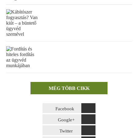
Ügyfélkörünkben megtalálhatók magánszemélyek,
társasházak,
magyar és nemzetközi
- kis- és közepes
méretű -
gazdasági társaságok
, illetve nagyméretű
multinacionális cégek
. Az
Ügyvédi Iroda
több vállalkozás
részére nyújt jogi szolgáltatást tartós megbízás
keretében. Legfőbb jellemvonásunk a gördülékeny
ügyintézés, a nagyfokú rugalmasság, az ügyek hatékony és
gyors megoldása versenyképes díjazás ellenében. Ügyvédi
Irodánk célja a jogi problémák ügyfélközpontú, gyakorlatias
megközelítése és azok hatékony megoldása a legmagasabb
szakmai színvonalon, ennek során törekszünk a jogi
feladatok ügyfélközpontú megközelítésére, a felmerülő jogi
lehetőségek közérthető ismertetésére, a döntésben való
segítségnyújtásra és az ügyek minél egyszerűbb és
költséghatékony módon történő megoldására, emellett nagy
MÉG TÖBB CIKK
hangsúlyt fektetünk arra, hogy az ügyvédség szakmai
értékeinek elsődlegessége mellett Ügyvédi Irodánk
munkastílusát tekintve ne legyen merev. Ügyfeleinket olyan
teljes körű jogi megoldásokkal szolgáljuk, amelyek
Facebook
számukra kézzel fogható előnyöket jelentenek vagy éppen
megvédik őket a jelentős veszteségektől.
Google+
Twitter
Dr. Lupovici Jack, az
Ügyvédi Iroda
alapítója és vezetője a
budapesti Eötvös Loránd Tudományegyetem Állam- és