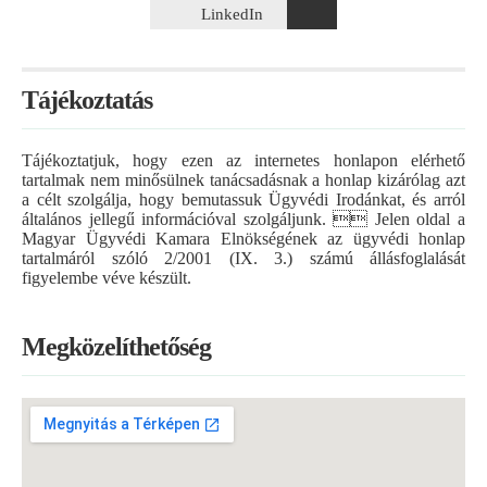
LinkedIn
Jogtudományi Karán szerzett jogi diplomát. A gyakornoki
évek után teljesítette a jogi szakvizsgát, öt nyelven tárgyalási
szintű nyelvtudással rendelkezik.
Tájékoztatás
Ügyvédi törvény, Ügyvédi etikai szabályzat
Az Ügyvédi Iroda a munkája során a hatályos ügyvédi
Tájékoztatjuk, hogy ezen az internetes honlapon elérhető
törvény és ügyvédi etikai szabályzat, normái szerint jár el,
tartalmak nem minősülnek tanácsadásnak a honlap kizárólag azt
ennek tartalmáról, a legfontosabb szabályokról az
a célt szolgálja, hogy bemutassuk Ügyvédi Irodánkat, és arról
alábbiakban tájékoztatjuk ügyfeleinket:
általános jellegű információval szolgáljunk.  Jelen oldal a
Magyar Ügyvédi Kamara Elnökségének az ügyvédi honlap
az ügyvéd a hivatásának gyakorlásával - törvényes
tartalmáról szóló 2/2001 (IX. 3.) számú állásfoglalását
eszközökkel és módon - elősegíti megbízója jogainak
figyelembe véve készült.
érvényesítését és kötelezettségeinek teljesítését;
az ügyvéd közreműködik abban, hogy az ellenérdekű felek a
Megközelíthetőség
jogvitáikat megegyezéssel intézzék el;
az ügyvéd a Magyar Köztársaság valamennyi bírósága és
hatósága előtt eljárhat;
az ügyvéd minden ügyben elláthatja a megbízó jogi
képviseletét;