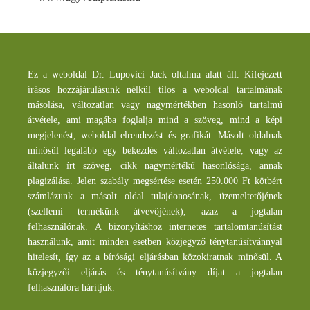
Az Ügyvédi Iroda adatvédelmi szabályzata
Az
ügyvédi iroda
ügyfelei személyes adatait csak és
kizárólag célhoz kötötten rögzíti és tárolja. Ügyfeleink
személyes adatainak rögzítését és kezelését az ügyvédi
Ez a weboldal Dr. Lupovici Jack oltalma alatt áll. Kifejezett
munka teljesítése teszi szükségessé. Cégalapításnál a
írásos hozzájárulásunk nélkül tilos a weboldal tartalmának
társasági szerződés szerkesztése, lakásvásárlásnál az
másolása, változatlan vagy nagymértékben hasonló tartalmú
adásvételi szerződés ellenjegyzése során szükséges a
átvétele, ami magába foglalja mind a szöveg, mind a képi
személyes adatok rögzítése az okiratokban, illetve azok
továbbítása az illetékes hatóságokhoz (földhivatal,
megjelenést, weboldal elrendezést és grafikát. Másolt oldalnak
cégbíróság). Követelés behajtás esetén, felszólító levelek
minősül legalább egy bekezdés változatlan átvétele, vagy az
megírásánál ugyancsak szükségesé válik az ügyfél
általunk írt szöveg, cikk nagymértékű hasonlósága, annak
személyes adatainak (név és lakcím) közlése az ellenérdekű
plagizálása. Jelen szabály megsértése esetén 250.000 Ft kötbért
féllel. Perek vitelénél ugyancsak közölni kell az ügyfél
adatait a bírósággal vagy más hatósággal.
számlázunk a másolt oldal tulajdonosának, üzemeltetőjének
(szellemi termékünk átvevőjének), azaz a jogtalan
Az ügyvéd-ügyfél kapcsolatban több jogszabály számos
felhasználónak. A bizonyításhoz internetes tartalomtanúsítást
adatvédelmi kötelezettséget ír elő az ügyvédnek. Ügyfeleink
használunk, amit minden esetben közjegyző ténytanúsítvánnyal
személyes adatait az alábbi jogszabályok alkalmazása végett
hitelesít, így az a bírósági eljárásban közokiratnak minősül. A
kezeljük:
közjegyzői eljárás és ténytanúsítvány díjat a jogtalan
felhasználóra hárítjuk.
A pénzmosási tevékenység és a terrorizmus
finanszírozásának megelőzéséről és megakadályozásáról