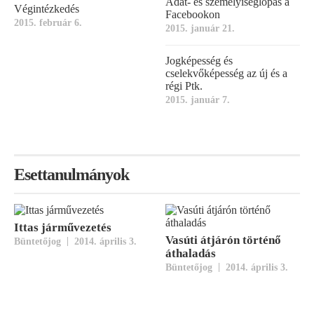
Adat- és személyiséglopás a
Végintézkedés
Facebookon
2015. február 6.
2015. január 21.
Jogképesség és
cselekvőképesség az új és a
régi Ptk.
2015. január 7.
Esettanulmányok
Ittas járművezetés
Vasúti átjárón történő
|
Büntetőjog
2014. április 3.
áthaladás
|
Büntetőjog
2014. április 3.