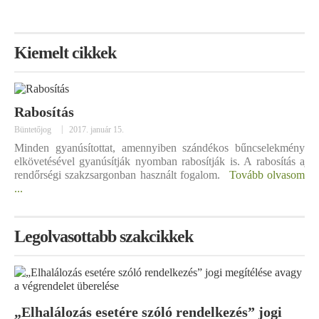
Kiemelt cikkek
Rabosítás
Cé
|
Büntetőjog
2017. január 15.
Cég
Egy
Minden gyanúsítottat, amennyiben szándékos bűncselekmény
Cé
ódi
elkövetésével gyanúsítják nyomban rabosítják is. A rabosítás a
jó
ább
rendőrségi szakzsargonban használt fogalom.
Tovább olvasom
lé
...
olv
Legolvasottabb szakcikkek
„Elhalálozás esetére szóló rendelkezés” jogi